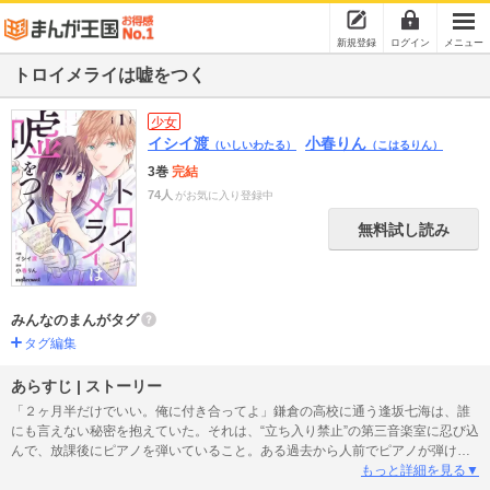
新規登録
ログイン
メニュー
トロイメライは嘘をつく
少女
イシイ渡
小春りん
（いしいわたる）
（こはるりん）
3巻
完結
74人
がお気に入り登録中
無料試し読み
みんなのまんがタグ
タグ編集
あらすじ | ストーリー
「２ヶ月半だけでいい。俺に付き合ってよ」鎌倉の高校に通う逢坂七海は、誰
にも言えない秘密を抱えていた。それは、“立ち入り禁止”の第三音楽室に忍び込
んで、放課後にピアノを弾いていること。ある過去から人前でピアノが弾けな
くなった七海にとっては大切な時間だったけれど、ある日見知らぬ男子生徒に
もっと詳細を見る▼