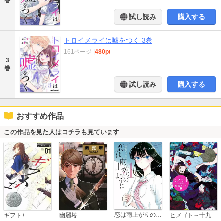
巻
試し読み
購入する
トロイメライは嘘をつく 3巻
161ページ
|
480pt
3
巻
試し読み
購入する
おすすめ作品
この作品を見た人はコチラも見ています
恋は雨上がりのように
ギフト±
幽麗塔
ヒメゴト～十九歳の制服～