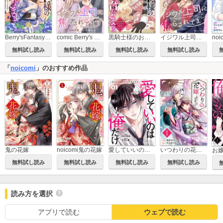
Berry'sFantasy黒騎士様のお気に召すまま～政略結婚のはずが溺愛されています～
comic Berry's イジワル上司に焦らされてます
黒騎士様のお気に召すまま～政略結婚のはずが溺愛されています～
イジワル上司に焦らされてます
無料試し読み
無料試し読み
無料試し読み
無料試し読み
「
noicomi
」のおすすめ作品
鬼の花嫁
noicomi鬼の花嫁
愛していいのは俺だけ～幼なじみからの愛が深すぎる～
いつわりの花嫁 ～旦那さま、今宵お命頂戴します～
無料試し読み
無料試し読み
無料試し読み
無料試し読み
読み方を選択
アプリで読む
ウェブで読む