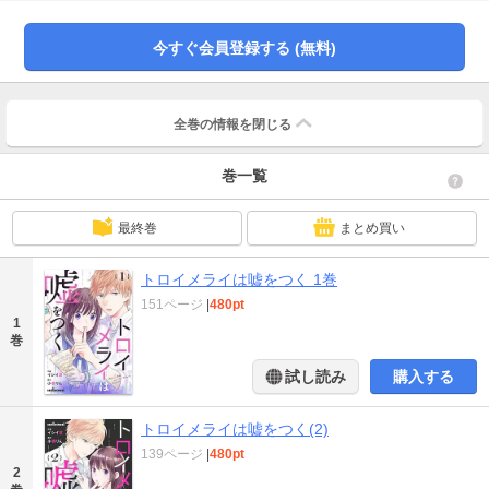
見つかってしまう。ユイと名乗る彼は、「秘密を守る引き換えに」と交換条件
を迫ってきて――？鎌倉、夕暮れ、音楽室。秘密を抱える少年少女、２人だけ
の特別な時間が始まる――。(この作品は電子コミック誌noicomi vol.14、16、
今すぐ会員登録する (無料)
18、20に収録されています。重複購入にご注意ください)
全巻の情報を
閉じる
巻一覧
最終巻
まとめ買い
トロイメライは嘘をつく 1巻
151ページ
|
480pt
1
巻
試し読み
購入する
トロイメライは嘘をつく(2)
139ページ
|
480pt
2