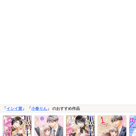
「
イシイ渡
」 「
小春りん
」 のおすすめ作品