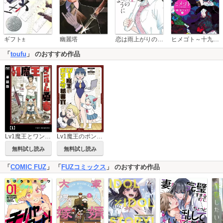
恋は雨上がりのように
ギフト±
幽麗塔
ヒメゴト～十九歳の制服～
「
toufu
」 のおすすめ作品
Lv1魔王とワンルーム勇者【単話版】
Lv1魔王のポンコツ秘書官
無料試し読み
無料試し読み
「
COMIC FUZ
」 「
FUZコミックス
」 のおすすめ作品