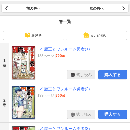
前の巻へ
次の巻へ
巻一覧
最終巻
まとめ買い
Lv1魔王とワンルーム勇者(1)
183ページ
|
700pt
1
巻
試し読み
購入する
Lv1魔王とワンルーム勇者(2)
199ページ
|
700pt
2
巻
試し読み
購入する
Lv1魔王とワンルーム勇者(3)