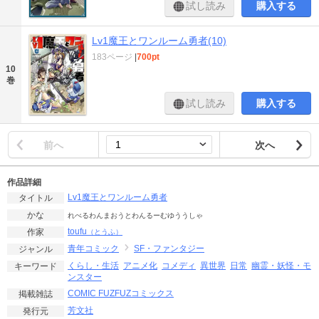
試し読み
購入する
Lv1魔王とワンルーム勇者(10)
183ページ
|
700pt
10
巻
試し読み
購入する
前へ
次へ
作品詳細
Lv1魔王とワンルーム勇者
タイトル
かな
れべるわんまおうとわんるーむゆううしゃ
toufu
作家
（とうふ）
青年コミック
SF・ファンタジー
ジャンル
くらし・生活
アニメ化
コメディ
異世界
日常
幽霊・妖怪・モ
キーワード
ンスター
COMIC FUZ
FUZコミックス
掲載雑誌
芳文社
発行元