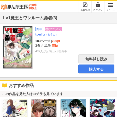
新規登録
ログイン
メニュー
Lv1魔王とワンルーム勇者(3)
青年
アニメ化
toufu
（とうふ）
183ページ
|
700pt
3巻
／ 11巻
完結
485人
がお気に入り登録中
無料試し読み
購入する
おすすめ作品
この作品を見た人はコチラも見ています