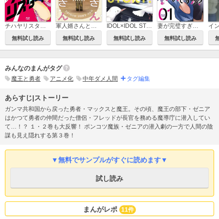
チハヤリスタート！
軍人婿さんと大根嫁さん
IDOL×IDOL STORY！
妻が完璧すぎるので、ちょっと乱していいですか？
無料試し読み
無料試し読み
無料試し読み
無料試し読み
みんなのまんがタグ
魔王と勇者
アニメ化
中年ダメ人間
タグ編集
あらすじ|ストーリー
ガンマ共和国から戻った勇者・マックスと魔王。その頃、魔王の部下・ゼニア
はかつて勇者の仲間だった僧侶・フレッドが長官を務める魔導庁に潜入してい
て…！？ １・２巻も大反響！ ポンコツ魔族・ゼニアの潜入劇の一方で人間の陰
謀も見え隠れする第３巻！
▼無料でサンプルがすぐに読めます▼
試し読み
まんがレポ
11件