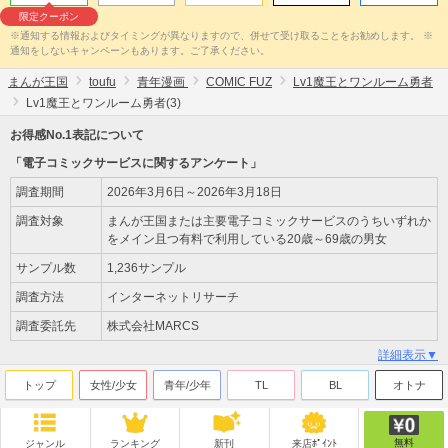
限定クーポン
※通知する情報およびタイミングが異なりますので、併せて受け取ることをお勧めします。 ※
通知をしないキャンペーンもあります。ご了承ください。
まんが王国
toufu
青年漫画
COMIC FUZ
Lv1魔王とワンルーム勇者
Lv1魔王とワンルーム勇者(3)
お得感No.1表記について
「電子コミックサービスに関するアンケート」
調査期間
2026年3月6日～2026年3月18日
調査対象
まんが王国または主要電子コミックサービスのうちいずれか
をメイン且つ有料で利用している20歳～69歳の男女
サンプル数
1,236サンプル
調査方法
インターネットリサーチ
調査委託先
株式会社MARCS
詳細表示▼
トップ
女性/少女
青年/少年
TL
BL
オトナ
無料
ジャンル
ランキング
新刊
来店ﾎﾟｲﾝﾄ