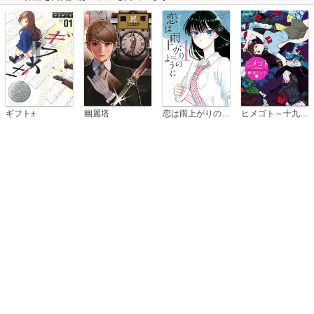
恋は雨上がりのように
ギフト±
幽麗塔
ヒメゴト～十九歳の制服～