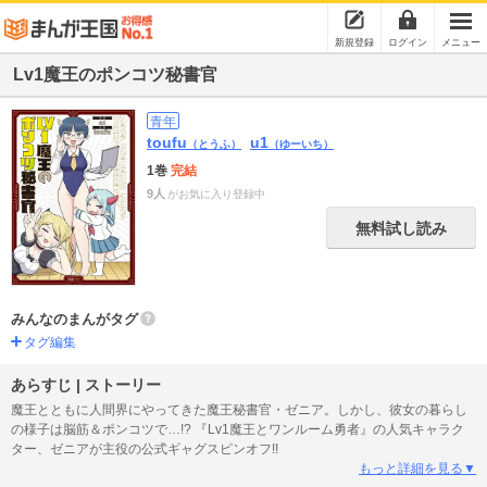
新規登録
ログイン
メニュー
Lv1魔王のポンコツ秘書官
青年
toufu
u1
（とうふ）
（ゆーいち）
1巻
完結
9人
がお気に入り登録中
無料試し読み
みんなのまんがタグ
タグ編集
あらすじ | ストーリー
魔王とともに人間界にやってきた魔王秘書官・ゼニア。しかし、彼女の暮らし
の様子は脳筋＆ポンコツで…!? 『Lv1魔王とワンルーム勇者』の人気キャラク
ター、ゼニアが主役の公式ギャグスピンオフ!!
もっと詳細を見る▼