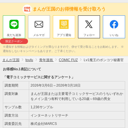
まんが王国のお得情報を受け取ろう
友だち追加
メルマガ
アプリ通知
フォロー
いいね
限定クーポン
※通知する情報およびタイミングが異なりますので、併せて受け取ることをお勧めします。 ※
通知をしないキャンペーンもあります。ご了承ください。
まんが王国
toufu
青年漫画
COMIC FUZ
Lv1魔王のポンコツ秘書官
お得感No.1表記について
「電子コミックサービスに関するアンケート」
調査期間
2026年3月6日～2026年3月18日
調査対象
まんが王国または主要電子コミックサービスのうちいずれか
をメイン且つ有料で利用している20歳～69歳の男女
サンプル数
1,236サンプル
調査方法
インターネットリサーチ
調査委託先
株式会社MARCS