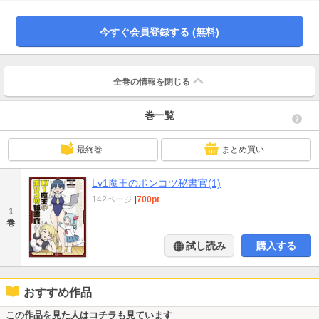
今すぐ会員登録する (無料)
全巻の情報を
閉じる
巻一覧
最終巻
まとめ買い
Lv1魔王のポンコツ秘書官(1)
142ページ
|
700pt
1
巻
試し読み
購入する
おすすめ作品
この作品を見た人はコチラも見ています