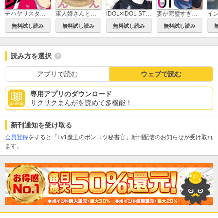
軍人婿さんと大根嫁さん
IDOL×IDOL STORY！
妻が完璧すぎるので、ちょっと乱していいですか？
チハヤリスタート！
無料試し読み
無料試し読み
無料試し読み
無料試し読み
読み方を選択
アプリで読む
ウェブで読む
専用アプリのダウンロード
サクサクまんがを読めて多機能！
新刊通知を受け取る
会員登録
をすると「Lv1魔王のポンコツ秘書官」新刊配信のお知らせが受け取れ
ます。