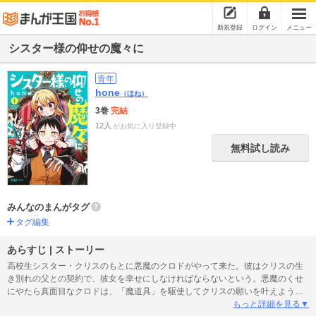
新規登録
ログイン
メニュー
シスター様の仰せの魔々に
青年
hone
（ほね）
3巻
完結
12人
がお気に入り登録中
無料試し読み
みんなのまんがタグ
タグ編集
あらすじ | ストーリー
高校生シスター・クリスのもとに悪魔のクロドがやって来た。彼はクリスの生
き別れの父との契約で、彼女を幸せにしなければならないという。悪魔のくせ
にやたら真面目なクロドは、「魔道具」を駆使してクリスの願いを叶えようと
するのだが…。果たしてクリスは清く正しいシスターの道を貫けるのか？
もっと詳細を見る▼