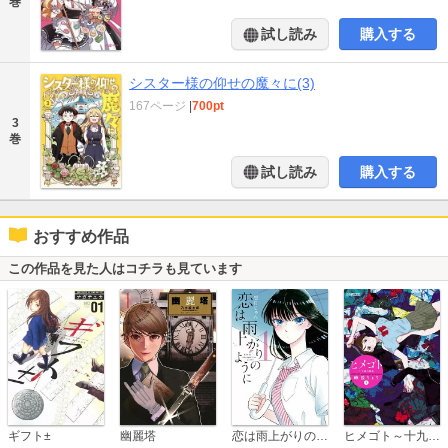
巻
試し読み
購入する
シスター様の仰せの魔々に(3)
167ページ
|
700pt
3
巻
試し読み
購入する
おすすめ作品
この作品を見た人はコチラも見ています
恋は雨上がりのように
ギフト±
幽麗塔
ヒメゴト～十九歳の制服～