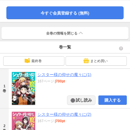
今すぐ会員登録する (無料)
全巻の情報を
閉じる
巻一覧
最終巻
まとめ買い
シスター様の仰せの魔々に(1)
167ページ
|
700pt
1
巻
試し読み
購入する
シスター様の仰せの魔々に(2)
167ページ
|
700pt
2