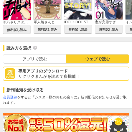
軍人婿さんと大根嫁さん
IDOL×IDOL STORY！
妻が完璧すぎるので、ちょっと乱していいですか？
チハヤリスタート！
無料試し読み
無料試し読み
無料試し読み
無料試し読み
読み方を選択
アプリで読む
ウェブで読む
専用アプリのダウンロード
サクサクまんがを読めて多機能！
新刊通知を受け取る
会員登録
をすると「シスター様の仰せの魔々に」新刊配信のお知らせが受け取
れます。