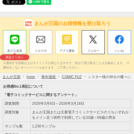
まんが王国のお得情報を受け取ろう
友だち追加
メルマガ
アプリ通知
フォロー
いいね
限定クーポン
※通知する情報およびタイミングが異なりますので、併せて受け取ることをお勧めします。 ※
通知をしないキャンペーンもあります。ご了承ください。
まんが王国
hone
青年漫画
COMIC FUZ
シスター様の仰せの魔々に
お得感No.1表記について
「電子コミックサービスに関するアンケート」
調査期間
2026年3月6日～2026年3月18日
調査対象
まんが王国または主要電子コミックサービスのうちいずれか
をメイン且つ有料で利用している20歳～69歳の男女
サンプル数
1,236サンプル