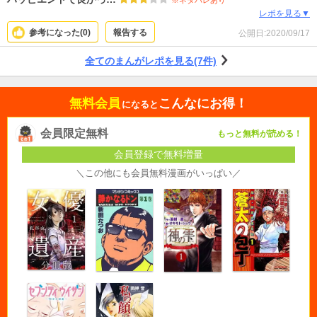
※ネタバレあり
レポを見る▼
参考になった(
0
)
報告する
公開日:
2020/09/17
全てのまんがレポを見る(7件)
無料会員
こんなにお得！
になると
会員限定無料
もっと無料が読める！
会員登録で無料増量
＼この他にも会員無料漫画がいっぱい／