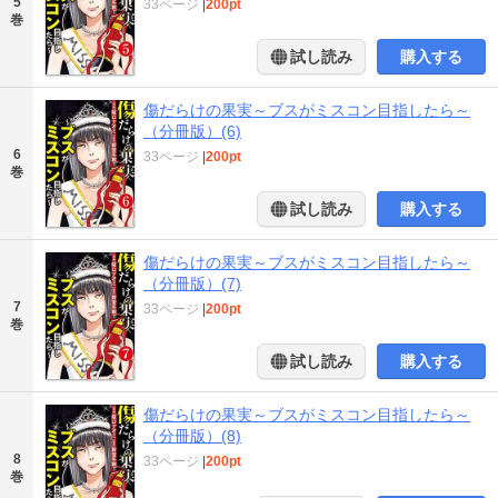
5
33ページ
|
200pt
巻
試し読み
購入する
傷だらけの果実～ブスがミスコン目指したら～
（分冊版）(6)
6
33ページ
|
200pt
巻
試し読み
購入する
傷だらけの果実～ブスがミスコン目指したら～
（分冊版）(7)
7
33ページ
|
200pt
巻
試し読み
購入する
傷だらけの果実～ブスがミスコン目指したら～
（分冊版）(8)
8
33ページ
|
200pt
巻