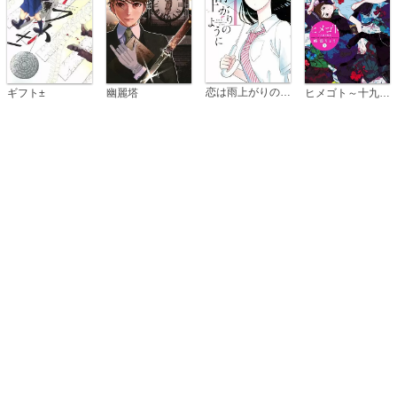
恋は雨上がりのように
ギフト±
幽麗塔
ヒメゴト～十九歳の制服～