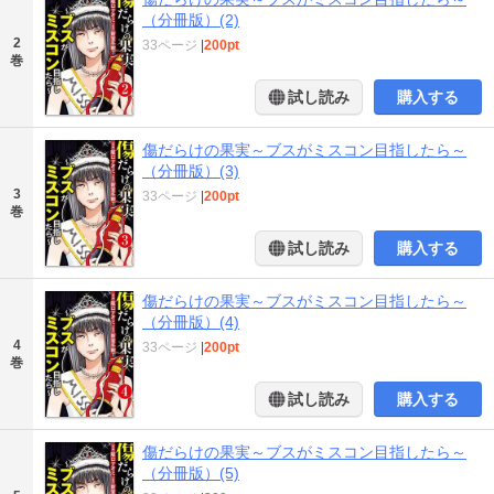
（分冊版）(2)
2
33ページ
|
200pt
巻
試し読み
購入する
傷だらけの果実～ブスがミスコン目指したら～
（分冊版）(3)
3
33ページ
|
200pt
巻
試し読み
購入する
傷だらけの果実～ブスがミスコン目指したら～
（分冊版）(4)
4
33ページ
|
200pt
巻
試し読み
購入する
傷だらけの果実～ブスがミスコン目指したら～
（分冊版）(5)