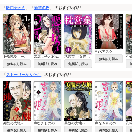
「
阪口ナオミ
」 「
新堂冬樹
」 のおすすめ作品
ASKアスク
不倫純愛 一線越えの代償（分冊版）
悪虐女子と2億円 ～そのカネは私のモノ～
枕営業 ～女優仕掛人～（分冊版）
無料試し読み
無料試し読み
無料試し読み
無料試し読み
「
ストーリーな女たち
」のおすすめ作品
美醜の大地～復讐のために顔を捨てた女～（分冊版）
声なきものの唄～瀬戸内の女郎小屋～
美醜の大地～復讐のために顔を捨てた女～
声なきものの唄～瀬戸内の女郎小屋～（分冊版）
異
無料試し読み
無料試し読み
無料試し読み
無料試し読み