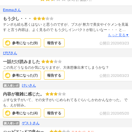
Emmaさん
もう少し・・・
テンポも絵も悪くはない と思うのですが、ブスが 努力で美女やイケメンを見返
す と言う内容は、よく見るので もう少しインパクトが欲しいなー・・・ と思
いました。
もっと見る▼
参考になった(
9
)
報告する
公開日:
2020/03/23
ぴぴさん
一話だけ読みました
この先どうなるのか気になりますが、大体想像出来てしまうかな？
参考になった(
7
)
報告する
公開日:
2020/03/23
けいさん
購入者レポ
内容が複雑に感じた。
ぶすな女子がいて、その女子がいじめられてるぐらいしかわかんなかった。 で
も、えが好み。
参考になった(
4
)
報告する
公開日:
2020/05/20
ゲストさん
購入者レポ
ハッピエンドで良かっ…