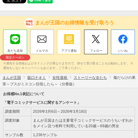
まんが王国のお得情報を受け取ろう
友だち追加
メルマガ
アプリ通知
フォロー
いいね
限定クーポン
※通知する情報およびタイミングが異なりますので、併せて受け取ることをお勧めします。 ※
通知をしないキャンペーンもあります。ご了承ください。
まんが王国
阪口ナオミ
女性漫画
ストーリーな女たち
傷だらけの果
実～ブスがミスコン目指したら～（分冊版）
お得感No.1表記について
「電子コミックサービスに関するアンケート」
調査期間
2026年3月6日～2026年3月18日
調査対象
まんが王国または主要電子コミックサービスのうちいずれか
をメイン且つ有料で利用している20歳～69歳の男女
サンプル数
1,236サンプル