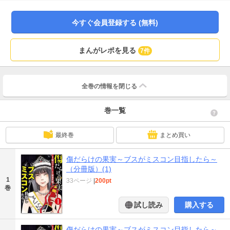
べてを投げ捨てて美を追求した男と女の狂気を描いた極上エンタテインメン
ト！
今すぐ会員登録する (無料)
まんがレポを見る
7件
全巻の情報を
閉じる
巻一覧
最終巻
まとめ買い
傷だらけの果実～ブスがミスコン目指したら～
（分冊版）(1)
1
33ページ
|
200pt
巻
試し読み
購入する
傷だらけの果実～ブスがミスコン目指したら～