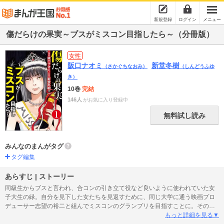
新規登録
ログイン
メニュー
傷だらけの果実～ブスがミスコン目指したら～（分冊版）
女性
阪口ナオミ
新堂冬樹
（さかぐちなおみ）
（しんどうふゆ
き）
10巻
完結
146人
がお気に入り登録中
無料試し読み
みんなのまんがタグ
タグ編集
あらすじ | ストーリー
同級生からブスと言われ、合コンの引き立て役など良いように使われていた女
子大生の緑。自分を見下した女たちを見返すために、同じ大学に通う映画プロ
デューサー志望の裕二と組んでミスコンのグランプリを目指すことに。そのた
めにまず、全身整形をしろと裕二に迫られるが…!? 復讐のために、青春のす
もっと詳細を見る▼