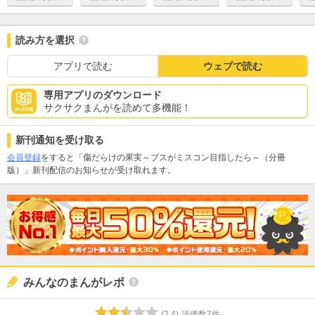
読み方を選択
アプリで読む
ウェブで読む
専用アプリのダウンロード
サクサクまんがを読めて多機能！
新刊通知を受け取る
会員登録
をすると「傷だらけの果実～ブスがミスコン目指したら～（分冊
版）」新刊配信のお知らせが受け取れます。
みんなのまんがレポ
(
2.4
)
評価数
7
件