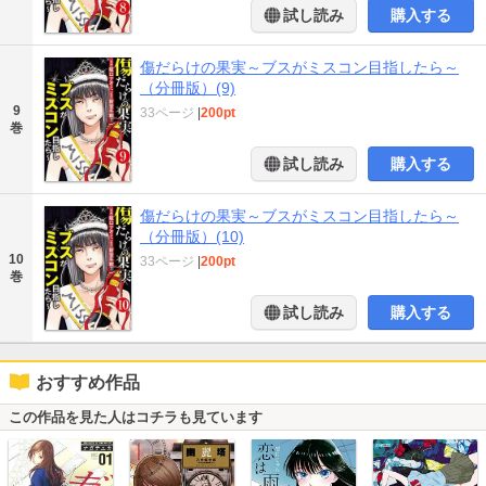
試し読み
購入する
傷だらけの果実～ブスがミスコン目指したら～
（分冊版）(9)
9
33ページ
|
200pt
巻
試し読み
購入する
傷だらけの果実～ブスがミスコン目指したら～
（分冊版）(10)
10
33ページ
|
200pt
巻
試し読み
購入する
おすすめ作品
この作品を見た人はコチラも見ています