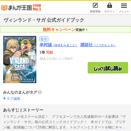
新規登録
ログイン
メニュー
ヴィンランド・サガ 公式ガイドブック
無料キャンペーン
実施中！
青年
幸村誠
講談社
（ゆきむらまこと）
（こうだんしゃ）
1巻
完結
15人
がお気に入り登録中
みんなのまんがタグ
タグ編集
あらすじ | ストーリー
ＴＶアニメ化２クール決定！ アフタヌーンで大人気連載中の一大叙事詩『ヴ
ィンランド・サガ』発の公式コミックガイドブック！ 本ガイドでは、ブリテ
ン編、奴隷編について詳細に解説します。トルフィンとクヌートを軸にキャラ