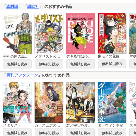
「
幸村誠
」 「
講談社
」 のおすすめ作品
傷モノの花嫁 公式ファンブック
平和の国の島崎へ CONFIDENTIAL INFORMATION
メダリスト公式ファンブック
デキる猫は今日も憂鬱 公式コミックガイド 超・諭吉LOVE
無料試し読み
無料試し読み
無料試し読み
無料試し読み
「
月刊アフタヌーン
」のおすすめ作品
メダリスト
ガラス工房の錬金術師
君と宇宙を歩くために
ダーウィン事変
無料試し読み
無料試し読み
無料試し読み
無料試し読み