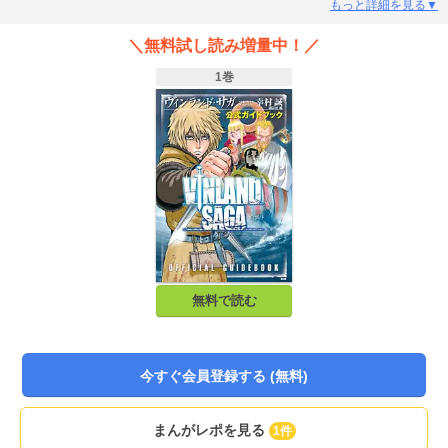
クターの紹介や、ヴァイキングの世界観、作品内にちりばめられた名言、バト
もっと詳細を見る▼
ル名鑑など、多方面から『ヴィンランド・サガ』の魅力に迫ります。今回初収
録のお宝も充実！ 第１話ネーム８９ページをそのまま完全収録しました！
＼無料試し読み増量中！／
さらに幸村先生が20歳の頃に描かれたイラスト１０点を初収録！
1巻
無料で読む
今すぐ会員登録する (無料)
まんがレポを見る
1件