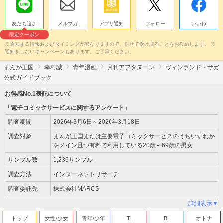
友だち追加
メルマガ
アプリ通知
フォロー
いいね
限定クーポン
※通知する情報およびタイミングが異なりますので、併せて受け取ることをお勧めします。 ※
通知をしないキャンペーンもあります。ご了承ください。
まんが王国
幸村誠
青年漫画
月刊アフタヌーン
ヴィンランド・サガ
公式ガイドブック
お得感No.1表記について
「電子コミックサービスに関するアンケート」
調査期間
2026年3月6日～2026年3月18日
調査対象
まんが王国または主要電子コミックサービスのうちいずれか
をメイン且つ有料で利用している20歳～69歳の男女
サンプル数
1,236サンプル
調査方法
インターネットリサーチ
調査委託先
株式会社MARCS
詳細表示▼
トップ
女性/少女
青年/少年
TL
BL
オトナ