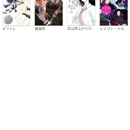
恋は雨上がりのように
ギフト±
幽麗塔
ヒメゴト～十九歳の制服～