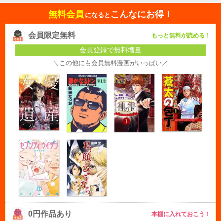
無料会員
こんなにお得！
になると
会員限定無料
もっと無料が読める！
会員登録で無料増量
＼この他にも会員無料漫画がいっぱい／
0円作品あり
本棚に入れておこう！