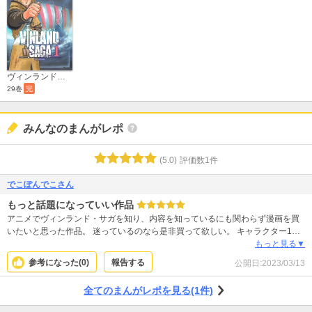
ヴィンランド・サガ
29巻
完
みんなのまんがレポ
(
5.0
)
評価数
1
件
でこぽんでこさん
もっと話題になっていい作品
アニメでヴィンランド・サガを知り、内容を知っているにも関わらず漫画を買
いたいと思った作品。 迷っているのなら是非買って欲しい。 キャラクター1人
の1人の人生観の描かれ方が素晴らしすぎる。
もっと見る▼
参考になった(
0
)
報告する
公開日:
2023/03/13
全てのまんがレポを見る(1件)