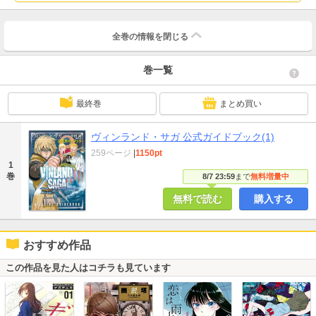
全巻の情報を
閉じる
巻一覧
最終巻
まとめ買い
ヴィンランド・サガ 公式ガイドブック(1)
259ページ
|
1150pt
1
巻
8/7 23:59
まで
無料増量中
無料で読む
購入する
おすすめ作品
この作品を見た人はコチラも見ています