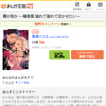
新規登録
ログイン
メニュー
蝶か犯か ～極道様 溢れて溢れて泣かせたい～
無料キャンペーン
実施中！
少女
鳥海ペドロ
（とりうみぺどろ）
12巻
完結
2039人
がお気に入り登録中
会員登録(無料)して
無料で読む
みんなのまんがタグ
ヤクザ
タグ編集
あらすじ | ストーリー
みうみは、家が超お金持ちな、小動物系・お嬢様JK。そのせいか、なかなか友
だちができないのが悩み。ある日、みうみの命に１００億円がかけられ、全国
の極道がみうみを狙ってきて…！？ブラックセダンの男・御己神正義に助けら