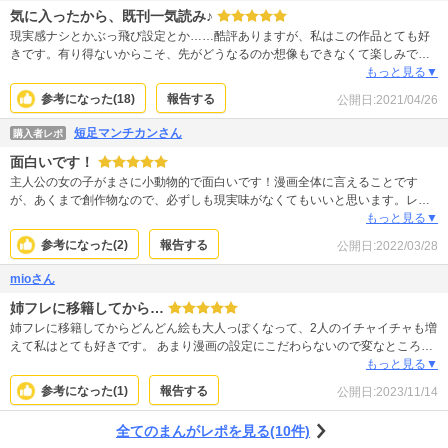
気に入ったから、既刊一気読み♪
現実感ナシとかぶっ飛び設定とか……酷評ありますが、私はこの作品とても好
きです。有り得ないからこそ、先がどうなるのか想像もできなくて楽しみで仕
方ありません。お話の所々で出る思考や言葉に「なるほど」と思ったり「そう
もっと見る▼
きたか」と思うことも多くて、読み返してまた発見があったりと……買ってよ
参考になった(
18
)
報告する
公開日:
2021/04/26
かったと思っています。
短足マンチカンさん
購入者レポ
面白いです！
主人公の女の子がまさに小動物的で面白いです！漫画全体に言えることです
が、あくまで創作物なので、必ずしも現実味がなくてもいいと思います。レー
スの眼帯クンや、ヤクザと恋愛何でもありですよ。要は読者が楽しめるかどう
もっと見る▼
か、それが1番大切です。酷評されてる方もおられますが、楽しめないなら買わ
参考になった(
2
)
報告する
公開日:
2022/03/28
なければいいだけの話では。
mioさん
姉フレに移籍してから…
姉フレに移籍してからどんどん絵も大人っぽくなって、2人のイチャイチャも増
えて私はとても好きです。 あまり漫画の設定にこだわらないので変なところ？
があるのも気にならないというか気付きませんでした。(ドラマとかだとめちゃ
もっと見る▼
くちゃ気になるタイプですが(⁠-⁠_⁠-⁠;⁠)） 漫画と割り切れる人は楽しめると思いま
参考になった(
1
)
報告する
公開日:
2023/11/14
す。
全てのまんがレポを見る(10件)