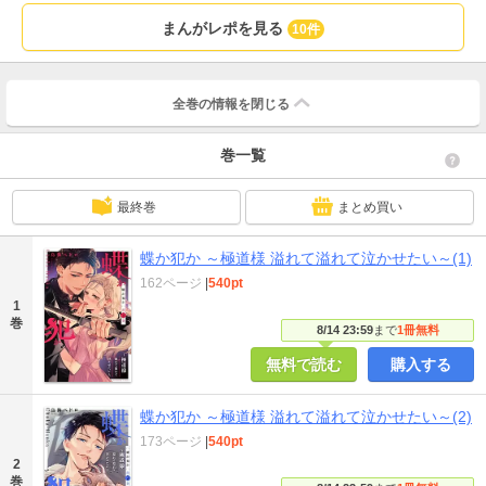
まんがレポを見る
10件
全巻の情報を
閉じる
巻一覧
最終巻
まとめ買い
蝶か犯か ～極道様 溢れて溢れて泣かせたい～(1)
162ページ
|
540pt
1
巻
8/14 23:59
まで
1冊無料
無料で読む
購入する
蝶か犯か ～極道様 溢れて溢れて泣かせたい～(2)
173ページ
|
540pt
2
巻