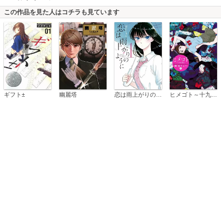
この作品を見た人はコチラも見ています
恋は雨上がりのように
ギフト±
幽麗塔
ヒメゴト～十九歳の制服～