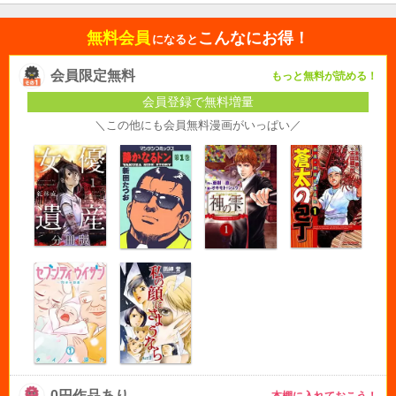
無料会員
こんなにお得！
になると
会員限定無料
もっと無料が読める！
会員登録で無料増量
＼この他にも会員無料漫画がいっぱい／
0円作品あり