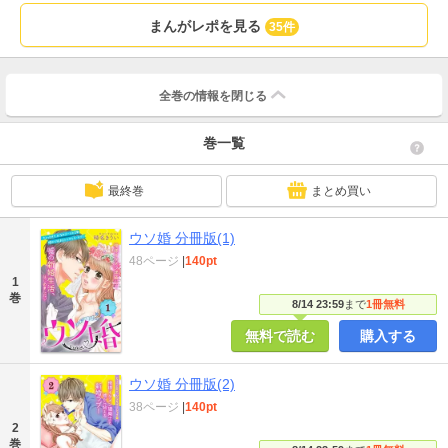
まんがレポを見る
35件
全巻の情報を
閉じる
巻一覧
最終巻
まとめ買い
ウソ婚 分冊版(1)
48ページ
|
140pt
1
巻
8/14 23:59
まで
1冊無料
無料で読む
購入する
ウソ婚 分冊版(2)
38ページ
|
140pt
2
巻