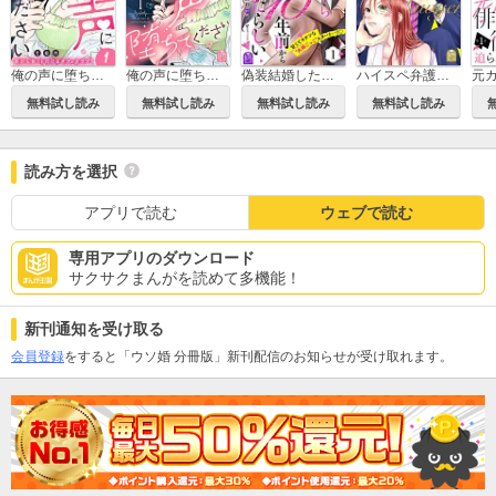
俺の声に堕ちてください 分冊版
俺の声に堕ちてください
偽装結婚したライバルにどうやら10年前から愛されていたらしい
ハイスペ弁護士との同居生活は最低で最高です。
無料試し読み
無料試し読み
無料試し読み
無料試し読み
読み方を選択
アプリで読む
ウェブで読む
専用アプリのダウンロード
サクサクまんがを読めて多機能！
新刊通知を受け取る
会員登録
をすると「ウソ婚 分冊版」新刊配信のお知らせが受け取れます。