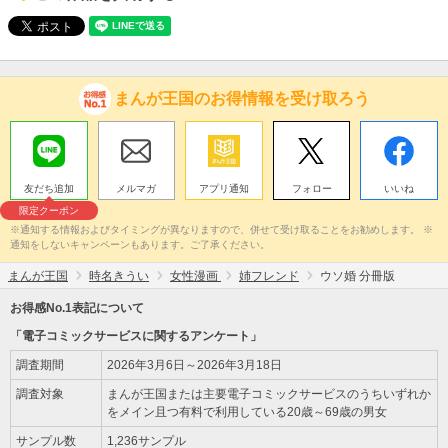
まんが王国のお得情報を受け取ろう
友だち追加
メルマガ
アプリ通知
フォロー
いいね
限定クーポン
※通知する情報およびタイミングが異なりますので、併せて受け取ることをお勧めします。 ※
通知をしないキャンペーンもあります。ご了承ください。
まんが王国
時名きうい
女性漫画
姉フレンド
ウソ婚 分冊版
お得感No.1表記について
「電子コミックサービスに関するアンケート」
調査期間
2026年3月6日～2026年3月18日
調査対象
まんが王国または主要電子コミックサービスのうちいずれか
をメイン且つ有料で利用している20歳～69歳の男女
サンプル数
1,236サンプル