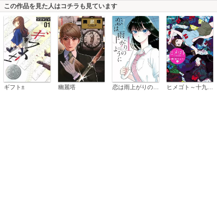
この作品を見た人はコチラも見ています
恋は雨上がりのように
ギフト±
幽麗塔
ヒメゴト～十九歳の制服～