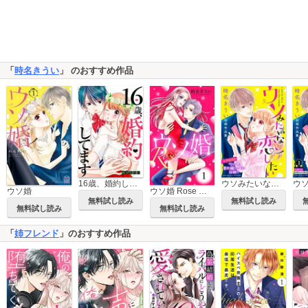
「
時名きうい
」 のおすすめ作品
16歳、婚約してます
ウソみたいな恋したい 時名きうい初期作品集
ウソ婚
ウソ婚 Rose 分冊版
無料試し読み
無料試し読み
無料試し読み
無料試し読み
「
姉フレンド
」のおすすめ作品