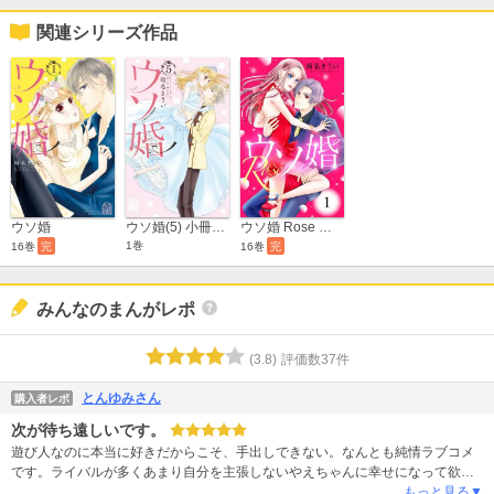
関連シリーズ作品
ウソ婚
ウソ婚(5) 小冊子付き特装版
ウソ婚 Rose 分冊版
1巻
16巻
完
16巻
完
みんなのまんがレポ
(
3.8
)
評価数
37
件
とんゆみさん
購入者レポ
次が待ち遠しいです。
遊び人なのに本当に好きだからこそ、手出しできない。なんとも純情ラブコメ
です。ライバルが多くあまり自分を主張しないやえちゃんに幸せになって欲し
いです。この歳でもハマります。
もっと見る▼