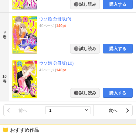
試し読み
購入する
ウソ婚 分冊版(9)
40ページ
|
140pt
9
巻
試し読み
購入する
ウソ婚 分冊版(10)
42ページ
|
140pt
10
巻
試し読み
購入する
前へ
次へ
おすすめ作品