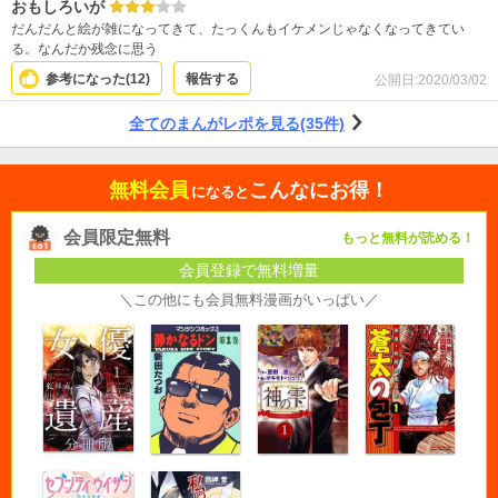
おもしろいが
だんだんと絵が雑になってきて、たっくんもイケメンじゃなくなってきてい
る。なんだか残念に思う
参考になった(
12
)
報告する
公開日:
2020/03/02
全てのまんがレポを見る(35件)
無料会員
こんなにお得！
になると
会員限定無料
もっと無料が読める！
会員登録で無料増量
＼この他にも会員無料漫画がいっぱい／