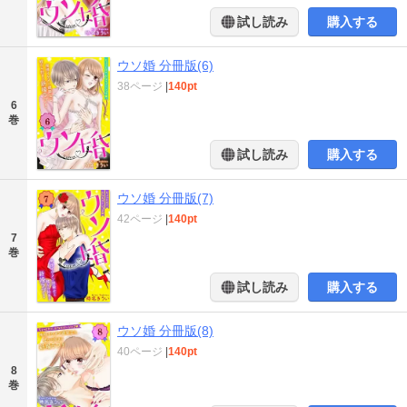
試し読み
購入する
ウソ婚 分冊版(6)
38ページ
|
140pt
6
巻
試し読み
購入する
ウソ婚 分冊版(7)
42ページ
|
140pt
7
巻
試し読み
購入する
ウソ婚 分冊版(8)
40ページ
|
140pt
8
巻