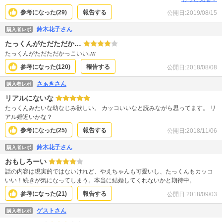
参考になった(
29
)
報告する
公開日:
2019/08/15
鈴木花子さん
購入者レポ
たっくんがただただか…
たっくんがただただかっこいい‥w
参考になった(
120
)
報告する
公開日:
2018/08/08
さぁきさん
購入者レポ
リアルにないな
たっくんみたいな幼なじみ欲しい。 カッコいいなと読みながら思ってます。 リ
アル婚近いかな？
参考になった(
25
)
報告する
公開日:
2018/11/06
鈴木花子さん
購入者レポ
おもしろーい
話の内容は現実的ではないけれど、やえちゃんも可愛いし、たっくんもカッコ
いい！続きが気になってしまう。本当に結婚してくれないかと期待中。
参考になった(
21
)
報告する
公開日:
2018/09/03
ゲストさん
購入者レポ