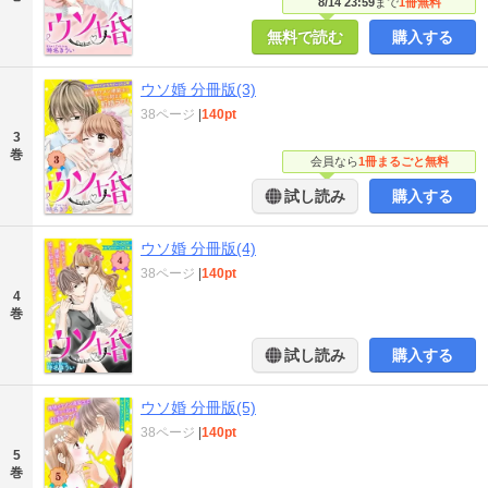
8/14 23:59
まで
1冊無料
無料で読む
購入する
ウソ婚 分冊版(3)
38ページ
|
140pt
3
巻
会員なら
1冊まるごと無料
試し読み
購入する
ウソ婚 分冊版(4)
38ページ
|
140pt
4
巻
試し読み
購入する
ウソ婚 分冊版(5)
38ページ
|
140pt
5
巻