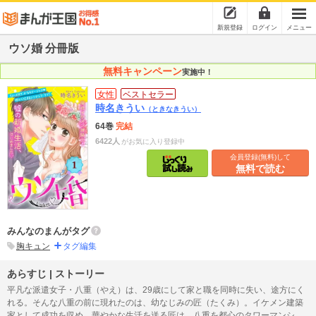
新規登録
ログイン
メニュー
ウソ婚 分冊版
無料キャンペーン
実施中！
女性
ベストセラー
時名きうい
（ときなきうい）
64巻
完結
6422人
がお気に入り登録中
会員登録(無料)して
無料で読む
みんなのまんがタグ
胸キュン
タグ編集
あらすじ | ストーリー
平凡な派遣女子・八重（やえ）は、29歳にして家と職を同時に失い、途方にく
れる。そんな八重の前に現れたのは、幼なじみの匠（たくみ）。イケメン建築
家として成功を収め、華やかな生活を送る匠は、八重を都心のタワーマンショ