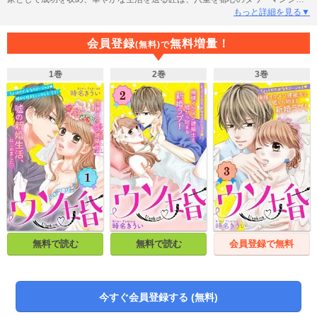
ンに無償で住まわせる代わりに、彼の“嘘の結婚相手”を演じろ と言ってき
もっと詳細を見る▼
て…!? その日から、平凡だった八重の生活は180度 変わってしまう。俺様イ
ケメン建築士との嘘の結婚ストーリー！
会員登録
無料増量！
(無料)で
1巻
2巻
3巻
無料で読む
無料で読む
会員登録で無料
今すぐ会員登録する (無料)