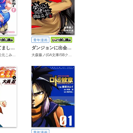
青年漫画
玉川さん 出てました？
ダンジョンに出会いを求めるのは間違っているだろうかII
松元こみかん
大森藤ノ(GA文庫/SBクリエイティブ刊)
矢町大成
ヤスダスズ
青年漫画