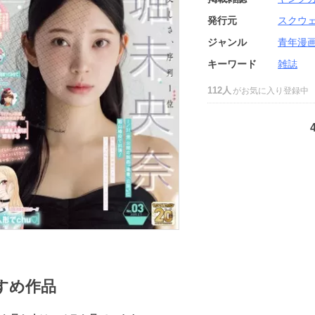
発行元
スクウ
ジャンル
青年漫
キーワード
雑誌
112人
がお気に入り登録中
すめ作品