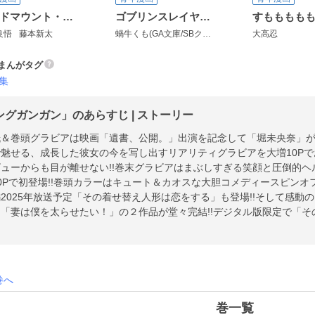
デッドマウント・デスプレイ
ゴブリンスレイヤー外伝：イヤーワン
良悟
藤本新太
蝸牛くも(GA文庫/SBクリエイティブ刊)
大高忍
栄田健人
まんがタグ
集
ングガンガン」のあらすじ | ストーリー
＆巻頭グラビアは映画「遺書、公開。」出演を記念して「堀未央奈」が
魅せる、成長した彼女の今を写し出すリアリティグラビアを大増10Pで
ューからも目が離せない!!巻末グラビアはまぶしすぎる笑顔と圧倒的
0Pで初登場!!巻頭カラーはキュート＆カオスな大胆コメディースピンオフ
2025年放送予定「その着せ替え人形は恋をする」も登場!!そして感動
「妻は僕を太らせたい！」の２作品が堂々完結!!デジタル版限定で「
版も掲載!!※紙で発行した雑誌と、掲載内容が一部異なる場合がござ
ゼント、アンケートなどへの応募はできません。※表紙は紙で発行した
その着せ替え人形は恋をする」はデジタル版にのみ収録しています。
巻へ
巻一覧