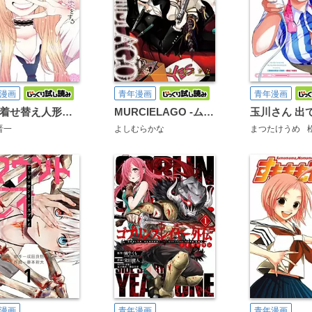
漫画
青年漫画
青年漫画
その着せ替え人形は恋をする
MURCIELAGO -ムルシエラゴ-
晋一
よしむらかな
まつたけうめ
漫画
青年漫画
青年漫画