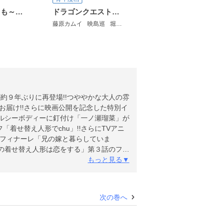
すもももももも～地上最強のヨメ～
ドラゴンクエスト列伝 ロトの紋章～紋章を継ぐ者達へ～
足立慎吾/神奈月昇
藤原カムイ
映島巡
堀井雄二
梅村崇
約９年ぶりに再登場!!つややかな大人の雰
お届け!!さらに映画公開を記念した特別イ
ヘルシーボディーに釘付け「一ノ瀬瑠菜」が
「着せ替え人形でchu」!!さらにTVアニ
のフィナーレ「兄の嫁と暮らしていま
その着せ替え人形は恋をする」第３話のフル
います。特別付録はついておりません。また
もっと見る▼
雑誌と同一のものです。※「【フルカラー
次の巻へ