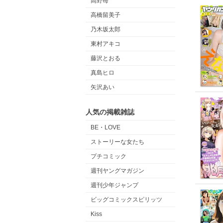
高野苺
高橋留美子
乃木坂太郎
東村アキコ
藤沢とおる
真島ヒロ
矢沢あい
人気の掲載雑誌
BE・LOVE
ストーリーな女たち
プチコミック
週刊ヤングマガジン
週刊少年ジャンプ
ビッグコミックスピリッツ
Kiss