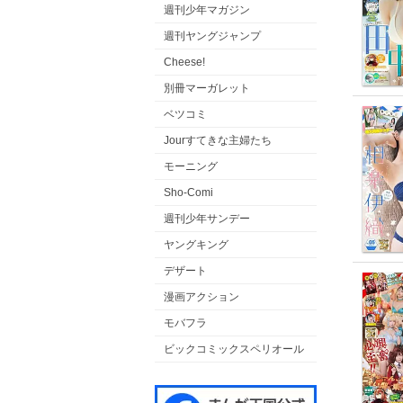
週刊少年マガジン
週刊ヤングジャンプ
Cheese!
別冊マーガレット
ベツコミ
Jourすてきな主婦たち
モーニング
Sho-Comi
週刊少年サンデー
ヤングキング
デザート
漫画アクション
モバフラ
ビックコミックスペリオール