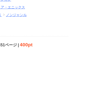
ェア・エニックス
画
ノンジャンル
400pt
451ページ |