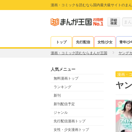
漫画・コミックを読むなら国内最大級サイトのまん
詳細
検索
トップ
先行配信
女性/少女
青年/少
漫画・コミック読むならまんが王国
ヤング
人気メニュー
漫画・
無料漫画トップ
ヤン
ランキング
新刊
新刊配信予定
ジャンル
先行配信漫画トップ
女性・少女漫画トップ