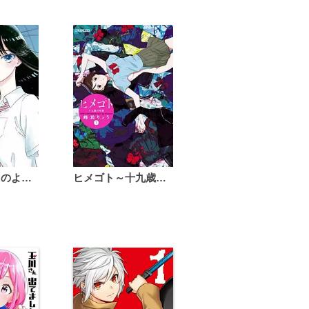
恋は雨上がりのように
ヒメゴト～十九歳の制服～