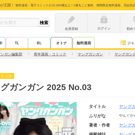
が王国！
無料漫画・電子コミックが10,000冊以上！1冊丸ごと無料、期間限定無料漫画、完結作
ログイン
会員登録
初め
ジャ
年
TL
BL
オトナ
無料漫画
ガンガン編集部
青年漫画・コミック
ヤングガンガン
ヤングガン
コミック
グガンガン 2025 No.03
タイトル
ヤング
ふりがな
やんぐが
著者・作者
ヤング
掲載雑誌
ヤング