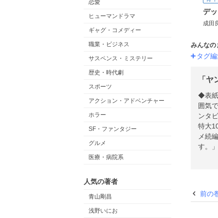
恋愛
ヒューマンドラマ
成田
ギャグ・コメディー
職業・ビジネス
みんなの
タグ編
サスペンス・ミステリー
歴史・時代劇
「ヤ
スポーツ
◆表紙
アクション・アドベンチャー
囲気で
ホラー
ンタビ
特大1
SF・ファンタジー
メ続編
グルメ
す。」
カラー
医療・病院系
プレ
版】
人気の著者
前の
青山剛昌
浅野いにお