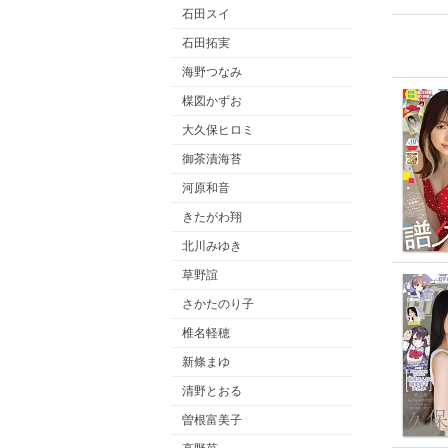
石田スイ
石田拓実
海野つなみ
楳図かずお
大久保ヒロミ
御茶漬海苔
河原和音
きたがわ翔
北川みゆき
草野誼
さかたのり子
椎名軽穂
新條まゆ
清野とおる
曽根富美子