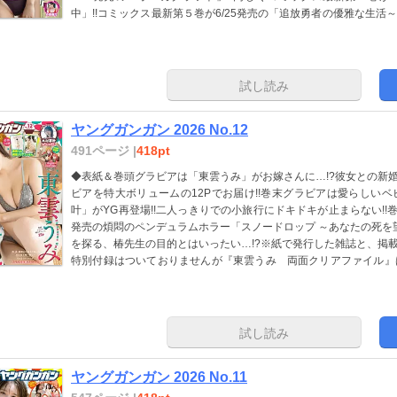
田一蓮十郎／「プラスチック姉さん」栗井茶／「ドラゴンクエスト
中」!!コミックス最新第５巻が6/25発売の「追放勇者の優雅な生
イ 監修：堀井雄二
に入った! ～」!!そしてコミックス最新第３巻が6/26発売の「
「片田舎のおっさん、剣聖になる 外伝 竜双剣の軌跡」!!※紙で発
合がございます。特別付録はついておりませんが『福井梨莉華 両
ています。またプレゼント、アンケートなどへの応募はできません
試し読み
ものです。
ヤングガンガン 2026 No.12
491ページ |
418pt
◆表紙＆巻頭グラビアは「東雲うみ」がお嫁さんに…!?彼女との新
ビアを特大ボリュームの12Pでお届け!!巻末グラビアは愛らしい
叶」がYG再登場!!二人っきりでの小旅行にドキドキが止まらない!!
発売の煩悶のペンデュラムホラー「スノードロップ ～あなたの死を望
を探る、椿先生の目的とはいったい…!?※紙で発行した雑誌と、掲
特別付録はついておりませんが『東雲うみ 両面クリアファイル』
ゼント、アンケートなどへの応募はできません。※表紙は紙で発行
ラビア】東雲うみ【巻末グラビア】木村夢叶【収録作品】「スノー
三部けい／「酔った華にはウラがある」原作：ものと・嶋 漫画：恵
「DRAGON QUEST EDEN」漫画：藤原カムイ 監修：堀井雄
試し読み
ひろなり／「スクランブル・レシピ」藤本新太／「デッドマウン
画：藤本新太／「ダンジョンに出会いを求めるのは間違っているだろ
ヤングガンガン 2026 No.11
クリエイティブ刊） 漫画：矢町大成 キャラクター原案：ヤスダスズヒ
ラゴ-」よしむらかな／「おじさんとフィキサチーフ」mikumo／