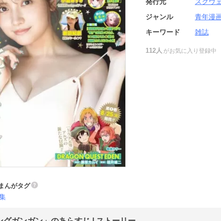
発行元
スクウ
ジャンル
青年漫
キーワード
雑誌
112人
がお気に入り登録中
まんがタグ
集
ングガンガン」のあらすじ | ストーリー