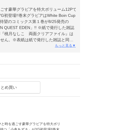
ごす豪華グラビアを特大ボリューム12Pで
場!!巻末グラビアはWhite Boin Cup
待望のコミックス第１巻が8/25発売の
UEST EDEN」!! ※紙で発行した雑誌
が『桃月なしこ 両面クリアファイル』は
ません。※表紙は紙で発行した雑誌と同一
末グラビア】新田妃奈【収録作品】
もっと見る▼
電過ぎたら何して遊ぶ？」瀬戸涼子／「スノー
クランブル・レシピ」藤本新太／「ダンジ
／SBクリエイティブ刊） 漫画：矢町大
umo／「ゆうべはお楽しみでしたね」金田
見修三郎／「MURCIELAGO -ムルシ
もの家族」田澤裕／「はじめまして ＃初
まとめ買い
いたら、いつの間にかヒロイン達から英雄
 漫画：てにたつじ／「プラスチック姉さ
修：堀井雄二
ひと時を過ごす豪華グラビアを特大ボリ
を持つ「小倉あずさ」がYG初登場!!巻末