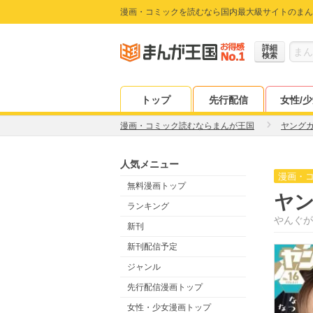
漫画・コミックを読むなら国内最大級サイトのまん
詳細
検索
トップ
先行配信
女性/
漫画・コミック読むならまんが王国
ヤング
人気メニュー
漫画・
無料漫画トップ
ヤ
ランキング
やんぐが
新刊
新刊配信予定
ジャンル
先行配信漫画トップ
女性・少女漫画トップ