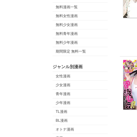
無料漫画一覧
無料女性漫画
無料少女漫画
無料青年漫画
無料少年漫画
期間限定 無料一覧
ジャンル別漫画
女性漫画
少女漫画
青年漫画
少年漫画
TL漫画
BL漫画
オトナ漫画