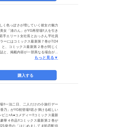
らしく色っぽさが増していく彼女の魅力
美女「渚のん」がYG再登場!!人を引き
!若手エリート女社長とおっさん平社員
ラーにはコミックス最新第７巻が7/24
」と、コミックス最新第２巻が同じく
た雑誌と、掲載内容が一部異なる場合がご
もっと見る▼
スター』は画像のみ収録しています。
紙で発行した雑誌と同一のものです。
酔った華にはウラがある」原作：もの
まつたけうめ 作画：松元こみかん／
購入する
二／「スノードロップ～あなたの死を望み
るだろうか」原作：大森藤ノ（GA文庫
ヤスダスズヒト／「メカニカル バディ
：成田良悟 作画：藤本新太／「作者の
信中」酉村／「ブルーシガレット」中本
場!!一泊二日、二人だけの小旅行デー
：ノコもろこし キャラクター原案：
香乃」がYG初登場!!若さ弾ける眩しい
o／「にせもの家族」田澤裕／「追放勇者
ビニ×A●コメディー!!コミックス最新
」原作：藤 七郎（GAノベル／SBク
は豪華４作品!!コミックス最新第２巻が
くら／「ゆうべはお楽しみでしたね」金
/25発売の「はじめまして #初恋配信