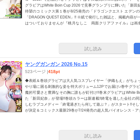
グラビアはWhite Boin Cup 2026で見事グランプリに輝いた「
待望のコミックス第１巻が8/25発売の「ドラゴンクエスト エデン
「DRAGON QUEST EDEN」!! ※紙で発行した雑誌と、掲載
はついておりませんが『桃月なしこ 両面クリアファイル』は画
ト、アンケートなどへの応募はできません。※表紙は紙で発行した
ア】桃月なしこ【巻中グラビア】小倉あずさ【巻末グラビア】新田妃奈
EDEN」漫画：藤原カムイ 監修：堀井雄二／「終電過ぎたら何
プ～あなたの死を望みます～」三部けい／「咲-Saki-」小林立／
試し読み
ンジョンに出会いを求めるのは間違っているだろうか」原作：大森
刊） 漫画：矢町大成 キャラクター原案：ヤスダスズヒト／「おじ
ヤングガンガン 2026 No.15
「ゆうべはお楽しみでしたね」金田一蓮十郎／「作者の気持ちを答
クラフト」岩見修三郎／「MURCIELAGO -ムルシエラゴ-」よし
523ページ |
418pt
くしじゅん／「にせもの家族」田澤裕／「はじめまして ＃初恋配
◆表紙＆巻頭グラビアは大人気コスプレイヤー「伊織もえ」がちょっと
滅フラグを“実力”で叩き折っていたら、いつの間にかヒロイン達か
やり場に困る刺激的な姿を特大ボリューム12Pでお届け♪巻中グラビ
楓原こうた・ファルまろ（SQEXノベル） 漫画：てにたつじ／「
魔的可愛さと豊満なその胸に誰もが釘付け!!巻末グラビアはWhite Boi
ンクエスト エデンの戦士たち」著者：藤原カムイ 監修：堀井雄二
た「新田妃奈」が登場!!巻頭カラーは新連載!!終電を逃した会社の
しむラブコメディー「終電過ぎたら何して遊ぶ？」がスタート!!そし
が決定＆コミックス最新29巻が7/24発売の超人気バイオレンス・アクシ
ゴ-」!!※紙で発行した雑誌と、掲載内容が一部異なる場合がござい
たプレゼント、アンケートなどへの応募はできません。※表紙は紙
試し読み