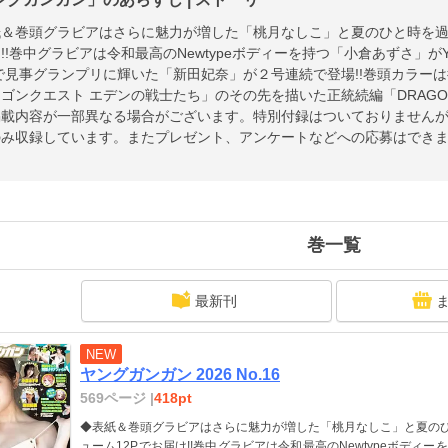
紙＆巻頭グラビアはさらに魅力が増した「桃月なしこ」と夏のひと時を過
!!巻中グラビアは令和最高のNewtypeボディーを持つ「小倉あずさ」がYG初登
6で見事グランプリに輝いた「新田妃奈」が２号連続で登場!!巻頭カラーは
ゴンクエスト エデンの戦士たち」のその先を描いた正統続編「DRAGON Q
掲載内容が一部異なる場合がございます。特別付録はついておりません
のみ収録しています。またプレゼント、アンケートなどへの応募はでき
のです。【巻頭グラビア】桃月なしこ【巻中グラビア】小倉あずさ【巻
AGON QUEST EDEN」漫画：藤原カムイ 監修：堀井雄二／「終
プ～あなたの死を望みます～」三部けい／「咲-Saki-」小林立／「ス
出会いを求めるのは間違っているだろうか」原作：大森藤ノ（GA文庫
ャラクター原案：ヤスダスズヒト／「おじさんとフィキサチーフ」mik
巻一覧
郎／「作者の気持ちを答えなさい」たかちひろなり／「オーガクラフト」岩
-」よしむらかな／「ヤニカスもくもく黙示録」たくしじゅん／「にせ
最新刊
中」酉村／「悪役貴族が開き直って破滅フラグを“実力”で叩き折って
るようになった件」原作：楓原こうた・ファルまろ（SQEXノベル）
栗井茶／「ドラゴンクエスト エデンの戦士たち」著者：藤原カムイ 監
NEW
ヤングガンガン 2026 No.16
569ページ |
418pt
◆表紙＆巻頭グラビアはさらに魅力が増した「桃月なしこ」と夏の
ューム12Pでお届け!!巻中グラビアは令和最高のNewtypeボディー