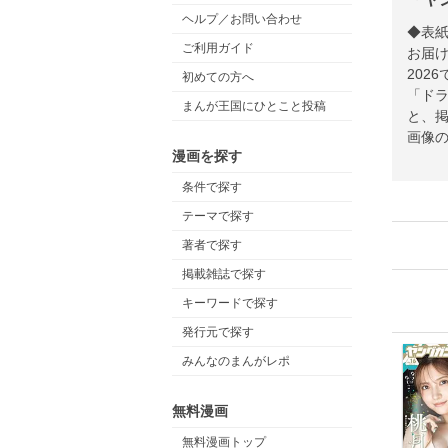
ヘルプ／お問い合わせ
◆表
ご利用ガイド
お届け
202
初めての方へ
「ドラ
まんが王国にひとこと投稿
と、
画像
漫画を探す
のも
「DR
条件で探す
ドロッ
テーマで探す
ョンに
成 キ
著者で探す
一蓮十
掲載雑誌で探す
エラゴ
キーワードで探す
恋配信
視され
発行元で探す
ん」
みんなのまんがレポ
無料漫画
無料漫画トップ