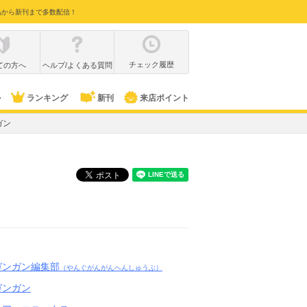
品から新刊まで多数配信！
チェック履歴
ての方へ
ヘルプ/よくある質問
ル
ランキング
新刊
来店ポイント
ガン
ガンガン編集部
（やんぐがんがんへんしゅうぶ）
ガンガン