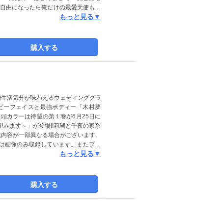
 エデンの戦士たち」著者：藤原カム
活～自由になったら俺だけの最愛天使も手
もっと見る▼
おっさん剣聖」シリーズの公式スピンオフ
行した雑誌と、掲載内容が一部異なる場
面クリアファイル』は画像のみ収録し
。※表紙は紙で発行した雑誌と同一の
購入する
婚生活気分が味わえるウェディンググラ
ベビーフェイスと最強ボディー「木村夢
巻頭カラーは待望の第１巻が6月25日に
みます～」が登場!!莉瑚と千夜の家系
載内容が一部異なる場合がございます。
は画像のみ収録しています。またプレ
もっと見る▼
した雑誌と同一のものです。【巻頭グ
ドロップ～あなたの死を望みます～」
茂田喜々／「咲-Saki-」小林立／
二／「作者の気持ちを答えなさい」たかち
購入する
ト・デスプレイ」原作：成田良悟 作
うか」原作：大森藤ノ（GA文庫／SB
ト／「MURCIELAGO -ムルシエ
「この恋には毒がある！」二郷めぐる／