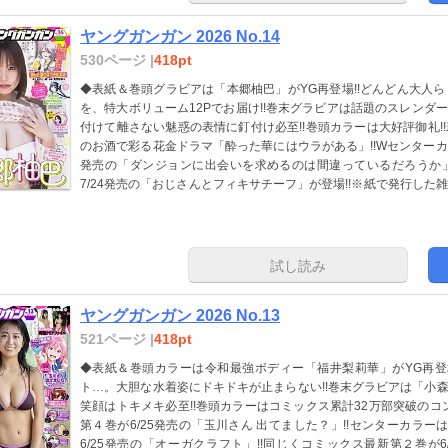
ヤングガンガン 2026 No.14
530ページ |
418pt
◆表紙＆巻頭グラビアは「本郷柚巴」がYG再登場!!どんどん大人
を、特大ボリューム12Pでお届け!!巻末グラビアは話題のスレンダー
付けて離さない魅惑の表情に釘付け必至!!巻頭カラーは大好評御礼!
のお酒で彩る花金ドラマ「酔った華にはウラがある」!!Wセンターカ
発売の「ダンジョンに出会いを求めるのは間違っているだろうか
7/24発売の「おじさんとフィキサチーフ」が登場!!※紙で発行し
ざいます。特別付録はついておりませんが『本郷柚巴 特大両面ポ
またプレゼント、アンケートなどへの応募はできません。※表紙は
【巻頭グラビア】本郷柚巴【巻末グラビア】渚のん【収録作品】「
と・嶋 漫画：恵茂田喜々／「玉川さん 出てました？」原作：
試し読み
「DRAGON QUEST EDEN」漫画：藤原カムイ 監修：堀井雄
ます～」三部けい／「ダンジョンに出会いを求めるのは間違ってい
ヤングガンガン 2026 No.13
／SBクリエイティブ刊） 漫画：矢町大成 キャラクター原案：
ユニバース 1.0」加藤拓弐／「デッドマウント・デスプレイ」原作
521ページ |
418pt
気持ちを答えなさい」たかちひろなり／「はじめまして ＃初恋配
◆表紙＆巻頭カラーは令和最強ボディー「福井梨莉華」がYG再登
有祐莉／「しがない兼業神主の八百万な日常」原作：さとの 漫画
ト…。大胆な水着姿にドキドキが止まらない!!巻末グラビアは「小森
Izumi 構成：町田一八／「おじさんとフィキサチーフ」mikum
笑顔はトキメキ必至!!巻頭カラーはコミックス累計32万部突破のコン
の優雅な生活 ～自由になったら俺だけの最愛天使も手に入った！～
第４巻が6/25発売の「玉川さん 出てました？」!!センターカラー
リエイティブ刊） 漫画：AOIKO キャラクター原案：みわべさ
6/25発売の「オーガクラフト」!!同じくコミックス最新第２巻が6