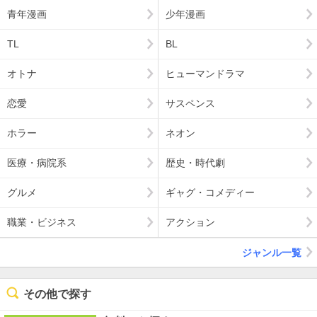
青年漫画
少年漫画
TL
BL
オトナ
ヒューマンドラマ
恋愛
サスペンス
ホラー
ネオン
医療・病院系
歴史・時代劇
グルメ
ギャグ・コメディー
職業・ビジネス
アクション
ジャンル一覧
その他で探す