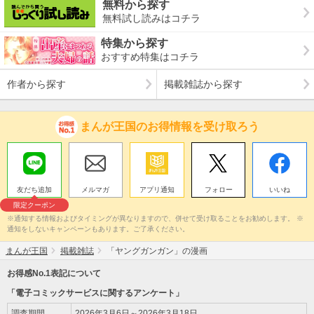
無料から探す
無料試し読みはコチラ
特集から探す
おすすめ特集はコチラ
作者から探す
掲載雑誌から探す
まんが王国のお得情報を受け取ろう
友だち追加
メルマガ
アプリ通知
フォロー
いいね
限定クーポン
※通知する情報およびタイミングが異なりますので、併せて受け取ることをお勧めします。 ※
通知をしないキャンペーンもあります。ご了承ください。
まんが王国
掲載雑誌
「ヤングガンガン」の漫画
お得感No.1表記について
「電子コミックサービスに関するアンケート」
調査期間
2026年3月6日～2026年3月18日