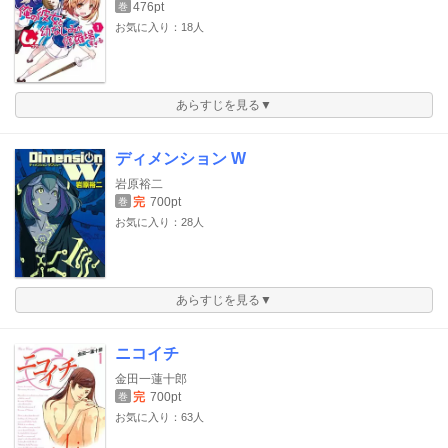
476pt
巻
お気に入り：18人
あらすじを見る▼
ディメンション W
岩原裕二
完
700pt
巻
お気に入り：28人
あらすじを見る▼
ニコイチ
金田一蓮十郎
完
700pt
巻
お気に入り：63人