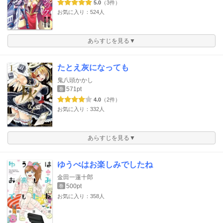
5.0
（3件）
お気に入り：524人
あらすじを見る▼
たとえ灰になっても
鬼八頭かかし
571pt
巻
4.0
（2件）
お気に入り：332人
あらすじを見る▼
ゆうべはお楽しみでしたね
金田一蓮十郎
500pt
巻
お気に入り：358人