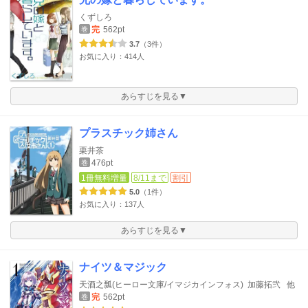
くずしろ
完
562pt
巻
3.7
（3件）
お気に入り：414人
あらすじを見る▼
プラスチック姉さん
栗井茶
476pt
巻
1冊無料増量
8/11まで
割引
5.0
（1件）
お気に入り：137人
あらすじを見る▼
ナイツ＆マジック
天酒之瓢(ヒーロー文庫/イマジカインフォス)
加藤拓弐
他
完
562pt
巻