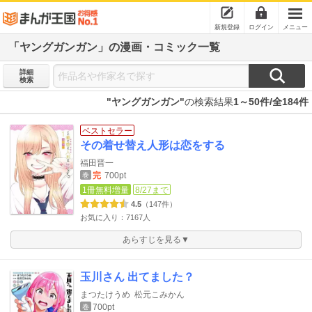
新規登録
ログイン
メニュー
「ヤングガンガン」の漫画・コミック一覧
詳細
検索
"ヤングガンガン"
の検索結果
1～50件/全184件
ベストセラー
その着せ替え人形は恋をする
福田晋一
完
700pt
巻
1冊無料増量
8/27まで
4.5
（147件）
お気に入り：7167人
あらすじを見る▼
玉川さん 出てました？
まつたけうめ
松元こみかん
700pt
巻