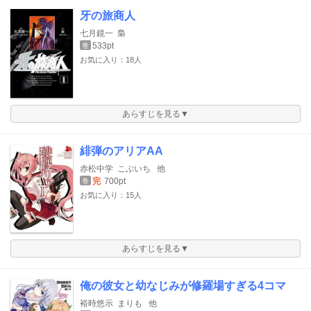
牙の旅商人
七月鏡一
梟
533pt
巻
お気に入り：18人
あらすじを見る▼
緋弾のアリアAA
赤松中学
こぶいち
他
完
700pt
巻
お気に入り：15人
あらすじを見る▼
俺の彼女と幼なじみが修羅場すぎる4コマ
裕時悠示
まりも
他