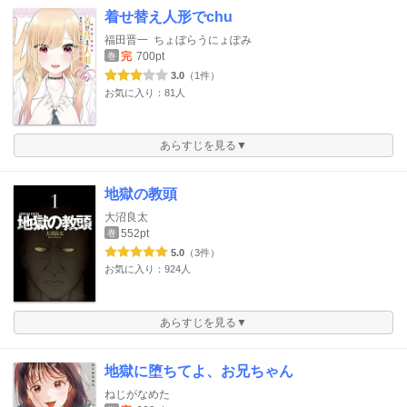
着せ替え人形でchu
福田晋一
ちょぼらうにょぽみ
完
700pt
巻
3.0
（1件）
お気に入り：81人
あらすじを見る▼
地獄の教頭
大沼良太
552pt
巻
5.0
（3件）
お気に入り：924人
あらすじを見る▼
地獄に堕ちてよ、お兄ちゃん
ねじがなめた