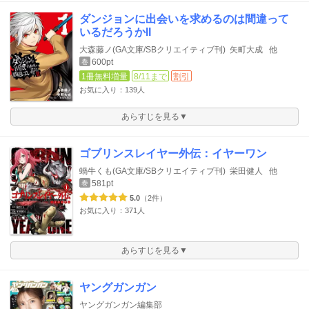
ダンジョンに出会いを求めるのは間違って
いるだろうかII
大森藤ノ(GA文庫/SBクリエイティブ刊)
矢町大成
他
600pt
巻
1冊無料増量
8/11まで
割引
お気に入り：139人
あらすじを見る▼
ゴブリンスレイヤー外伝：イヤーワン
蝸牛くも(GA文庫/SBクリエイティブ刊)
栄田健人
他
581pt
巻
5.0
（2件）
お気に入り：371人
あらすじを見る▼
ヤングガンガン
ヤングガンガン編集部