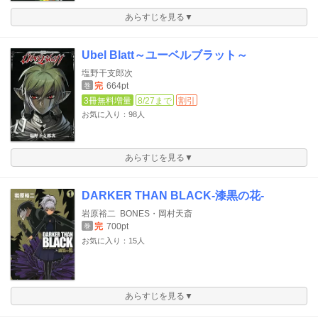
あらすじを見る▼
Ubel Blatt～ユーベルブラット～
塩野干支郎次
完
664pt
巻
3冊無料増量
8/27まで
割引
お気に入り：98人
あらすじを見る▼
DARKER THAN BLACK-漆黒の花-
岩原裕二
BONES・岡村天斎
完
700pt
巻
お気に入り：15人
あらすじを見る▼