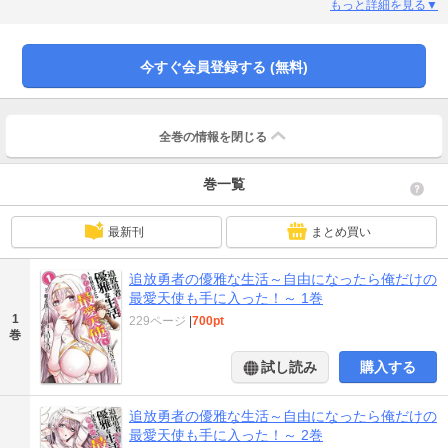
った先は――、まさかの奴隷商!?そこで美しく心優しいリリシアと出会い
もっと詳細を見る▼
――。無自覚最強主人公と天使すぎるヒロインが織りなす、エッチすぎるセカ
ンドライフ♪
今すぐ会員登録する (無料)
全巻の情報を
閉じる
巻一覧
最新刊
まとめ買い
追放勇者の優雅な生活～自由になったら俺だけの
最愛天使も手に入った！～ 1巻
1
229ページ
|
700pt
巻
試し読み
購入する
追放勇者の優雅な生活～自由になったら俺だけの
最愛天使も手に入った！～ 2巻