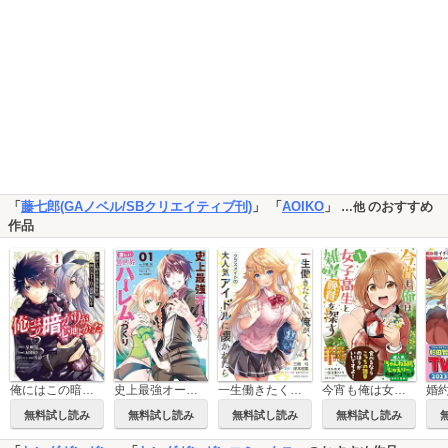
「
藤七郎(GAノベル/SBクリエイティブ刊)
」 「
AOIKO
」
のおすすめ
…他
作品
史上最強オークさんの楽しい異世界ハーレムづくり
俺にはこの暗がりが心地よかった ―絶望から始まる異世界生活、神の気まぐれで強制配信中―
一生働きたくない俺が、クラスメイトの大人気アイドルに懐かれたら
今宵も俺は女子高生と雑草（晩餐）を探す（コミック）
無料試し読み
無料試し読み
無料試し読み
無料試し読み