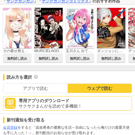
「
ヤングガンガン
」「
ヤングガンガンコミックス
」のおすすめ作品
その着せ替え人形は恋をする
MURCIELAGO -ムルシエラゴ-
玉川さん 出てました？
ダンジョンに出会いを求めるのは間違っているだろうかII
無料試し読み
無料試し読み
無料試し読み
無料試し読み
読み方を選択
アプリで読む
ウェブで読む
専用アプリのダウンロード
サクサクまんがを読めて多機能！
新刊通知を受け取る
会員登録
をすると「追放勇者の優雅な生活～自由になったら俺だけの最愛天使
も手に入った！～」新刊配信のお知らせが受け取れます。