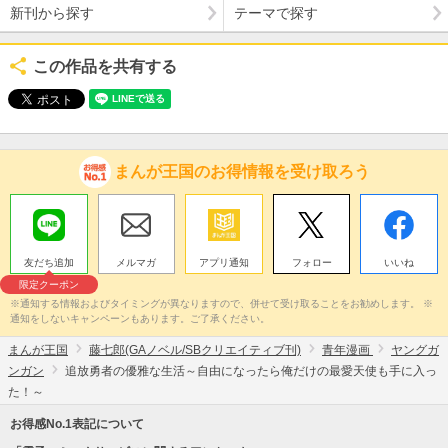
新刊から探す
テーマで探す
この作品を共有する
まんが王国のお得情報を受け取ろう
友だち追加
メルマガ
アプリ通知
フォロー
いいね
限定クーポン
※通知する情報およびタイミングが異なりますので、併せて受け取ることをお勧めします。 ※
通知をしないキャンペーンもあります。ご了承ください。
まんが王国
藤七郎(GAノベル/SBクリエイティブ刊)
青年漫画
ヤングガ
ンガン
追放勇者の優雅な生活～自由になったら俺だけの最愛天使も手に入っ
た！～
お得感No.1表記について