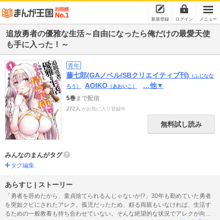
新規登録
ログイン
メニュー
追放勇者の優雅な生活～自由になったら俺だけの最愛天使
も手に入った！～
青年
藤七郎(GAノベル/SBクリエイティブ刊)
（ふじなな
AOIKO
…他▼
ろう）
（あおいこ）
5巻
まで配信
272人
がお気に入り登録中
無料試し読み
みんなのまんがタグ
タグ編集
あらすじ | ストーリー
「勇者を辞めたから、童貞捨てられるんじゃないか!?」30年も勤めていた勇者
を突如クビにされたアレク。孤児だったため、頼る両親もいなければ、生活す
るための一般教養も持ち合わせていない。そんな絶望的な状況でアレクが向か