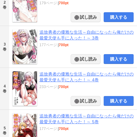
2
179ページ
|
700pt
巻
試し読み
購入する
追放勇者の優雅な生活～自由になったら俺だけの
最愛天使も手に入った！～ 3巻
3
177ページ
|
700pt
巻
試し読み
購入する
追放勇者の優雅な生活～自由になったら俺だけの
最愛天使も手に入った！～ 4巻
4
233ページ
|
700pt
巻
試し読み
購入する
追放勇者の優雅な生活～自由になったら俺だけの
最愛天使も手に入った！～ 5巻
5
177ページ
|
700pt
巻