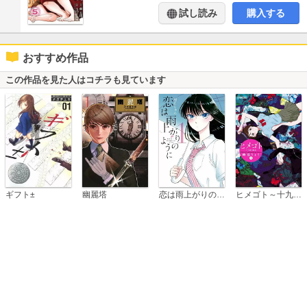
試し読み
購入する
おすすめ作品
この作品を見た人はコチラも見ています
恋は雨上がりのように
ギフト±
幽麗塔
ヒメゴト～十九歳の制服～