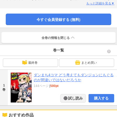
活躍♪ キュートでカオスな『ダンまち』スピンオフ４コマ第２弾!!
もっと詳細を見る▼
今すぐ会員登録する (無料)
全巻の情報を
閉じる
巻一覧
最終巻
まとめ買い
ダンまち4コマ どう考えてもダンジョンにもぐる
のが間違いではないだろうか
1
144ページ
|
500pt
巻
試し読み
購入する
おすすめ作品