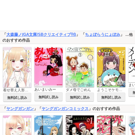
「
大森藤ノ(GA文庫/SBクリエイティブ刊)
」 「
ちょぼらうにょぽみ
」
…他
のおすすめ作品
あいまいみー
ダメ母でごめん
ようこそケモミミ荘へ【タテヨミ】
着せ替え人形でchu
無料試し読み
無料試し読み
無料試し読み
無料試し読み
「
ヤングガンガン
」「
ヤングガンガンコミックス
」のおすすめ作品