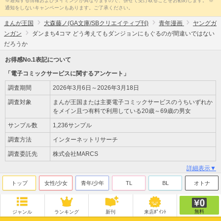
※通知する情報およびタイミングが異なりますので、併せて受け取ることをお勧めします。 ※
通知をしないキャンペーンもあります。ご了承ください。
まんが王国
大森藤ノ(GA文庫/SBクリエイティブ刊)
青年漫画
ヤングガ
ンガン
ダンまち4コマ どう考えてもダンジョンにもぐるのが間違いではない
だろうか
お得感No.1表記について
「電子コミックサービスに関するアンケート」
調査期間
2026年3月6日～2026年3月18日
調査対象
まんが王国または主要電子コミックサービスのうちいずれか
をメイン且つ有料で利用している20歳～69歳の男女
サンプル数
1,236サンプル
調査方法
インターネットリサーチ
調査委託先
株式会社MARCS
詳細表示▼
トップ
女性/少女
青年/少年
TL
BL
オトナ
無料
ジャンル
ランキング
新刊
来店ﾎﾟｲﾝﾄ