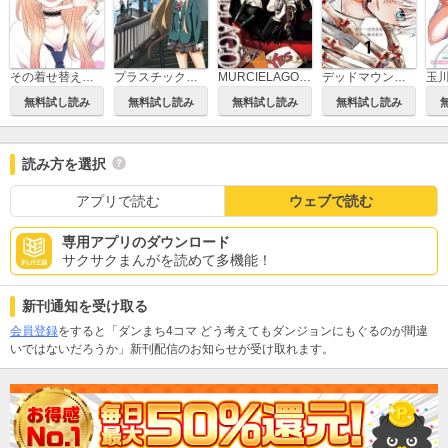
その着せ替え人形は恋をする
プラスチック姉さん
MURCIELAGO -ムルシエラゴ-
デッドマウント・デスプレイ
無料試し読み
無料試し読み
無料試し読み
無料試し読み
読み方を選択
アプリで読む
ウェブで読む
専用アプリのダウンロード
サクサクまんがを読めて多機能！
新刊通知を受け取る
会員登録
をすると「ダンまち4コマ どう考えてもダンジョンにもぐるのが間違
いではないだろうか」新刊配信のお知らせが受け取れます。