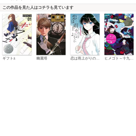
この作品を見た人はコチラも見ています
恋は雨上がりのように
ギフト±
幽麗塔
ヒメゴト～十九歳の制服～