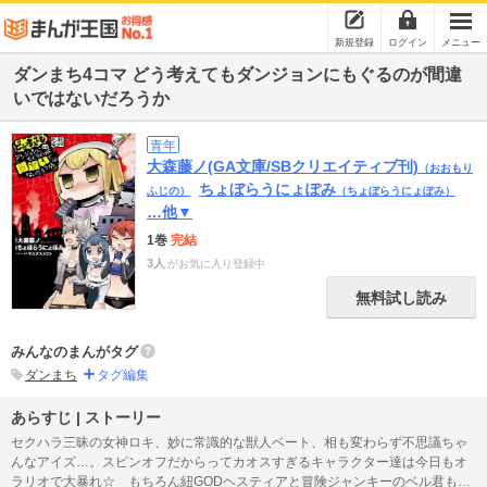
新規登録
ログイン
メニュー
ダンまち4コマ どう考えてもダンジョンにもぐるのが間違
いではないだろうか
青年
大森藤ノ(GA文庫/SBクリエイティブ刊)
（おおもり
ちょぼらうにょぽみ
ふじの）
（ちょぼらうにょぽみ）
…他▼
1巻
完結
3人
がお気に入り登録中
無料試し読み
みんなのまんがタグ
ダンまち
タグ編集
あらすじ | ストーリー
セクハラ三昧の女神ロキ、妙に常識的な獣人ベート、相も変わらず不思議ちゃ
んなアイズ…。スピンオフだからってカオスすぎるキャラクター達は今日もオ
ラリオで大暴れ☆ もちろん紐GODヘスティアと冒険ジャンキーのベル君も大