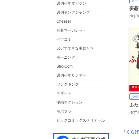
青年
週刊少年マガジン
妄想
週刊ヤングジャンプ
ゆず
Cheese!
別冊マーガレット
ベツコミ
Jourすてきな主婦たち
モーニング
Sho-Comi
週刊少年サンデー
ヤングキング
デザート
少年
漫画アクション
ふた
モバフラ
ゆず
ビックコミックスペリオール
「
くらげ