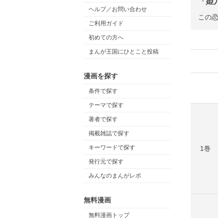
「姫
ヘルプ／お問い合わせ
この恋
ご利用ガイド
初めての方へ
まんが王国にひとこと投稿
漫画を探す
条件で探す
テーマで探す
著者で探す
掲載雑誌で探す
キーワードで探す
1巻
発行元で探す
みんなのまんがレポ
無料漫画
無料漫画トップ