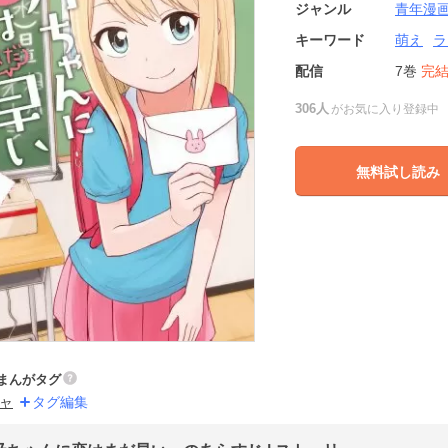
ジャンル
青年漫
キーワード
萌え
ラ
配信
7巻
完
306人
がお気に入り登録中
無料試し読み
まんがタグ
ャ
タグ編集