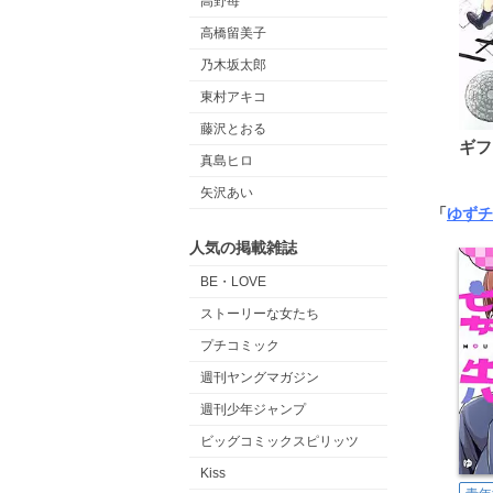
高野苺
高橋留美子
乃木坂太郎
東村アキコ
藤沢とおる
ギフ
真島ヒロ
矢沢あい
「
ゆずチ
人気の掲載雑誌
BE・LOVE
ストーリーな女たち
プチコミック
週刊ヤングマガジン
週刊少年ジャンプ
ビッグコミックスピリッツ
Kiss