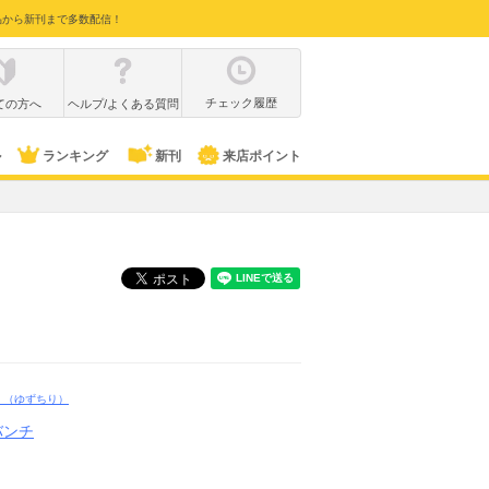
品から新刊まで多数配信！
チェック履歴
ての方へ
ヘルプ/よくある質問
ル
ランキング
新刊
来店ポイント
リ
（ゆずちり）
バンチ