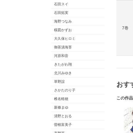
石田スイ
石田拓実
海野つなみ
7巻
楳図かずお
大久保ヒロミ
御茶漬海苔
河原和音
きたがわ翔
北川みゆき
草野誼
おす
さかたのり子
この作品
椎名軽穂
新條まゆ
清野とおる
曽根富美子