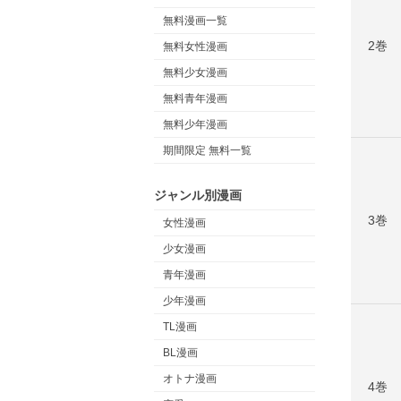
無料漫画一覧
2巻
無料女性漫画
無料少女漫画
無料青年漫画
無料少年漫画
期間限定 無料一覧
ジャンル別漫画
3巻
女性漫画
少女漫画
青年漫画
少年漫画
TL漫画
BL漫画
オトナ漫画
4巻