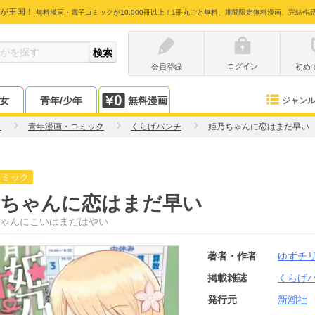
が王国！
無料漫画・電子コミックが10,000冊以上！1冊丸ごと無料、期間限定無料漫画、完結作
ログイン
会員登録
初め
少女
青年/少年
無料漫画
ジャン
リ
青年漫画・コミック
くらげバンチ
姫乃ちゃんに恋はまだ早い
コミック
乃ちゃんに恋はまだ早い
ゃんにこいはまだはやい
著者・作者
ゆずチ
掲載雑誌
くらげ
発行元
新潮社