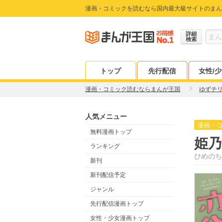
漫画・コミックを読むなら国内最大級サイトのまん
詳細
検索
トップ
先行配信
女性/
漫画・コミック読むならまんが王国
ゆずチ
人気メニュー
漫画・
無料漫画トップ
姫
ランキング
ひめのち
新刊
新刊配信予定
ジャンル
先行配信漫画トップ
女性・少女漫画トップ