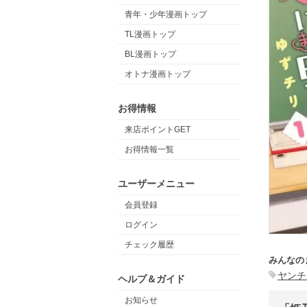
青年・少年漫画トップ
TL漫画トップ
BL漫画トップ
オトナ漫画トップ
お得情報
来店ポイントGET
お得情報一覧
ユーザーメニュー
会員登録
ログイン
チェック履歴
みんなの
ヤンチ
ヘルプ＆ガイド
お知らせ