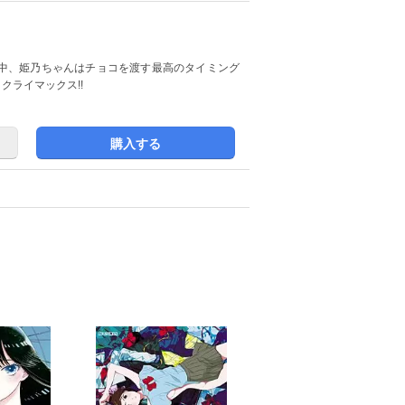
中、姫乃ちゃんはチョコを渡す最高のタイミング
クライマックス!!
購入する