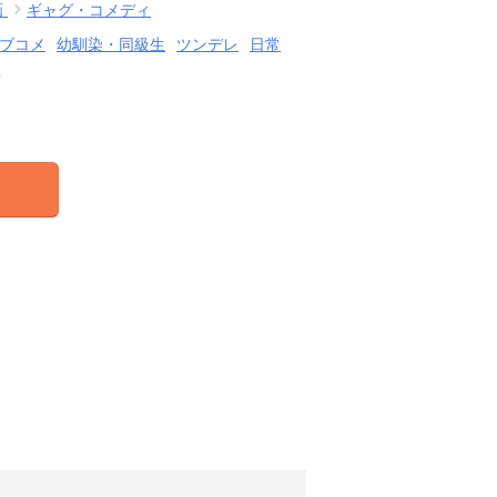
画
ギャグ・コメディ
ブコメ
幼馴染・同級生
ツンデレ
日常
結