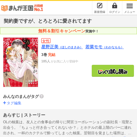
新規登録
ログイン
メニュー
契約妻ですが、とろとろに愛されてます
無料＆割引キャンペーン
実施中！
女性
星野正美
若菜モモ
（ほしのまさみ）
（わかなもも）
3巻
完結
185人
がお気に入り登録中
みんなのまんがタグ
タグ編集
あらすじ | ストーリー
OLの柚葉は、友人との食事会の帰りに間宮コーポレーションの副社長・琉聖と
出会う。「ちょっと付き合ってくれないか？」とホテルの最上階のバーに連れ
出され、一杯のカクテルで酔ってしまった柚葉。翌朝目を覚ました場所は、な