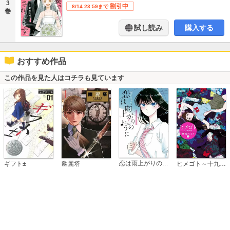
3
割引中
8/14 23:59まで
巻
試し読み
購入する
おすすめ作品
この作品を見た人はコチラも見ています
恋は雨上がりのように
ギフト±
幽麗塔
ヒメゴト～十九歳の制服～