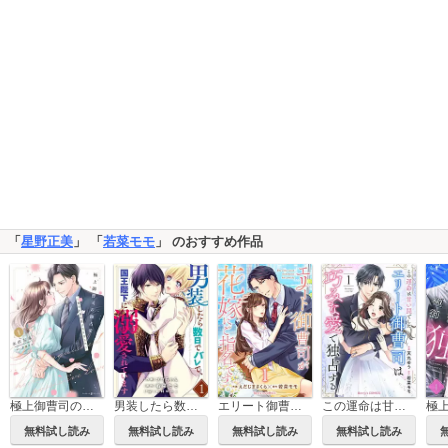
「
星野正美
」 「
若菜モモ
」 のおすすめ作品
極上御曹司の独占愛～愛され契約妻になりました～
男装したら数日でバレて、国王陛下に溺愛されています
エリート御曹司が花嫁にご指名です
この運命は甘い罠でした～エリート御曹司は巧みな愛で独占する～
無料試し読み
無料試し読み
無料試し読み
無料試し読み