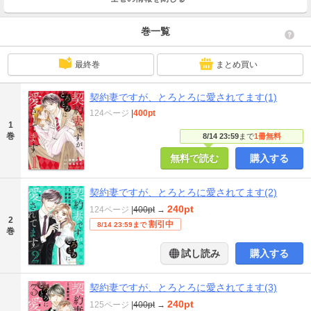
巻一覧
最終巻
まとめ買い
契約妻ですが、とろとろに愛されてます(1)
124ページ
|
400pt
1
巻
8/14 23:59
まで
1冊無料
無料で読む
購入する
契約妻ですが、とろとろに愛されてます(2)
240pt
124ページ
|
400pt
→
2
割引中
8/14 23:59まで
巻
試し読み
購入する
契約妻ですが、とろとろに愛されてます(3)
240pt
125ページ
|
400pt
→