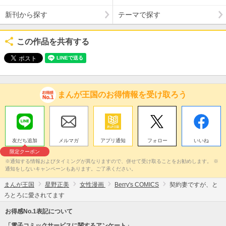
新刊から探す
テーマで探す
この作品を共有する
まんが王国のお得情報を受け取ろう
友だち追加
メルマガ
アプリ通知
フォロー
いいね
限定クーポン
※通知する情報およびタイミングが異なりますので、併せて受け取ることをお勧めします。 ※
通知をしないキャンペーンもあります。ご了承ください。
まんが王国
星野正美
女性漫画
Berry's COMICS
契約妻ですが、と
ろとろに愛されてます
お得感No.1表記について
「電子コミックサービスに関するアンケート」