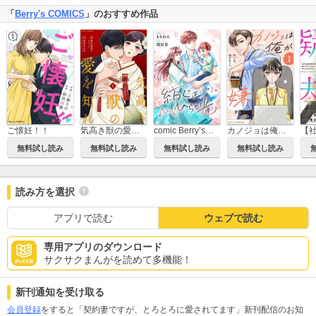
「
Berry's COMICS
」のおすすめ作品
ご懐妊！！
気高き獣の愛を知れ
comic Berry’s紡ぐはひとひらの光
カノジョは俺が嫌いらしい
無料試し読み
無料試し読み
無料試し読み
無料試し読み
読み方を選択
アプリで読む
ウェブで読む
専用アプリのダウンロード
サクサクまんがを読めて多機能！
新刊通知を受け取る
会員登録
をすると「契約妻ですが、とろとろに愛されてます」新刊配信のお知