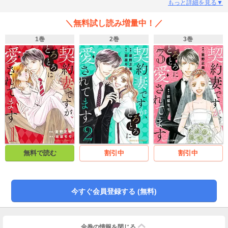
んと彼の部屋で――!?その夜から一週間後、柚葉を見つけ出した琉聖は職場に
もっと詳細を見る▼
来客として現れる。突然の再会に驚く柚葉に琉聖は「俺と婚約して欲しい」と
契約結婚を持ち掛けてきて――!?(この作品は電子コミック誌comic Berry's Vol.
＼無料試し読み増量中！／
92～96に収録されています。重複購入にご注意ください)
1巻
2巻
3巻
無料で読む
割引中
割引中
今すぐ会員登録する (無料)
全巻の情報を
閉じる