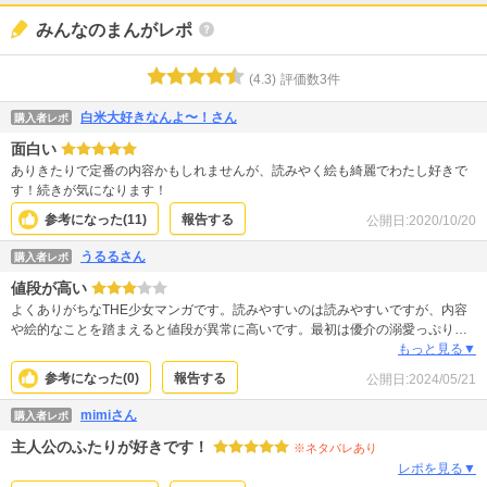
みんなのまんがレポ
(
4.3
)
評価数
3
件
白米大好きなんよ〜！さん
購入者レポ
面白い
ありきたりで定番の内容かもしれませんが、読みやく絵も綺麗でわたし好きで
す！続きが気になります！
参考になった(
11
)
報告する
公開日:
2020/10/20
うるるさん
購入者レポ
値段が高い
よくありがちなTHE少女マンガです。読みやすいのは読みやすいですが、内容
や絵的なことを踏まえると値段が異常に高いです。最初は優介の溺愛っぷりが
気に入って買ってましたが、あまり中身の無い内容がずるずる続いてしんどく
もっと見る▼
なってきてました。途中から半額券を使って買ってます。
参考になった(
0
)
報告する
公開日:
2024/05/21
mimiさん
購入者レポ
主人公のふたりが好きです！
※ネタバレあり
レポを見る▼