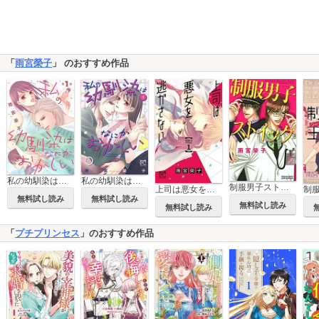
「
雨宮榮子
」 のおすすめ作品
私の幼馴染はなにかおかしい(話売り)
私の幼馴染はなにかおかしい
制服男子ストイック
上司は悪女を逃がさない
無料試し読み
無料試し読み
無料試し読み
無料試し読み
「
プチプリンセス
」のおすすめ作品