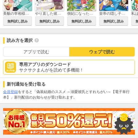
美貌の宰相様がまったく乗り気でなかったので、好き勝手したら、なぜか求婚されてしまった 溺愛とお菓子でお腹いっぱい
やり直した彼らだけが後悔します。私は幸せになりますが。
側妃になったけど、別に愛さなくていいですよ？～他力本願な妃はぐーたらライフを送りたい～
皇帝の隠し子の令嬢は暴れん坊公爵令息の手綱を握る。(話売り)
無料試し読み
無料試し読み
無料試し読み
無料試し読み
読み方を選択
アプリで読む
ウェブで読む
専用アプリのダウンロード
サクサクまんがを読めて多機能！
新刊通知を受け取る
会員登録
をすると「偽装結婚のススメ ～溺愛彼氏とすれちがい～【電子単行
本】」新刊配信のお知らせが受け取れます。