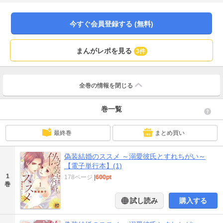
今すぐ会員登録する (無料)
まんがレポを見る
3件
全巻の情報を
閉じる
巻一覧
最終巻
まとめ買い
偽装結婚のススメ ～溺愛彼氏とすれちがい～
【電子単行本】(1)
1
178ページ
|
600pt
巻
試し読み
購入する