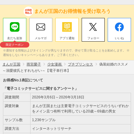
まんが王国のお得情報を受け取ろう
友だち追加
メルマガ
アプリ通知
フォロー
いいね
限定クーポン
※通知する情報およびタイミングが異なりますので、併せて受け取ることをお勧めします。 ※
通知をしないキャンペーンもあります。ご了承ください。
まんが王国
雨宮榮子
少女漫画
プチプリンセス
偽装結婚のススメ
～溺愛彼氏とすれちがい～【電子単行本】
お得感No.1表記について
「電子コミックサービスに関するアンケート」
調査期間
2026年3月6日～2026年3月18日
調査対象
まんが王国または主要電子コミックサービスのうちいずれか
をメイン且つ有料で利用している20歳～69歳の男女
サンプル数
1,236サンプル
調査方法
インターネットリサーチ