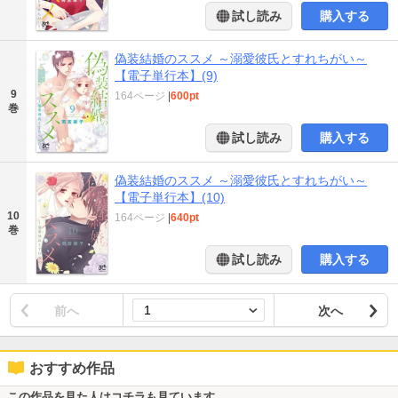
試し読み
購入する
偽装結婚のススメ ～溺愛彼氏とすれちがい～
【電子単行本】(9)
9
164ページ
|
600pt
巻
試し読み
購入する
偽装結婚のススメ ～溺愛彼氏とすれちがい～
【電子単行本】(10)
10
164ページ
|
640pt
巻
試し読み
購入する
前へ
次へ
おすすめ作品
この作品を見た人はコチラも見ています