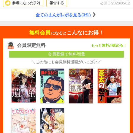
参考になった(
12
)
報告する
公開日:
2020/05/12
全てのまんがレポを見る(3件)
無料会員
こんなにお得！
になると
会員限定無料
もっと無料が読める！
会員登録で無料増量
＼この他にも会員無料漫画がいっぱい／