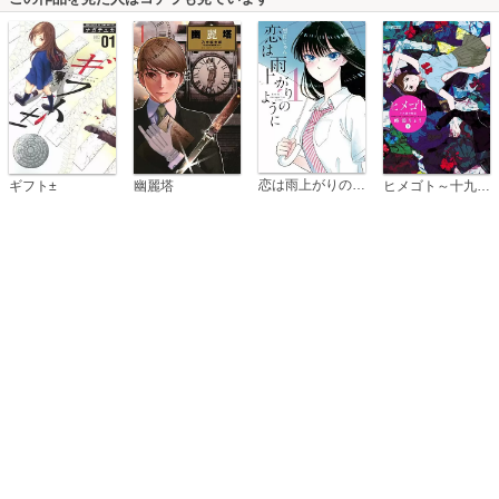
恋は雨上がりのように
ギフト±
幽麗塔
ヒメゴト～十九歳の制服～