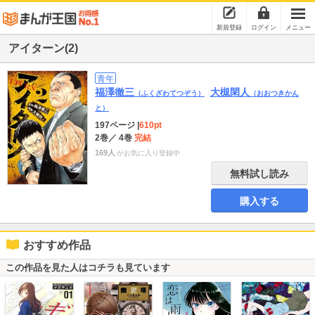
新規登録
ログイン
メニュー
アイターン(2)
青年
福澤徹三
大槻閑人
（ふくざわてつぞう）
（おおつきかん
と）
197ページ
|
610pt
2巻
／ 4巻
完結
169人
がお気に入り登録中
無料試し読み
購入する
おすすめ作品
この作品を見た人はコチラも見ています