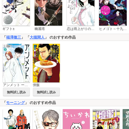
恋は雨上がりのように
ギフト±
幽麗塔
ヒメゴト～十九歳の制服～
「
福澤徹三
」 「
大槻閑人
」 のおすすめ作品
アンメット ーある脳外科医の日記ー
侠飯
無料試し読み
無料試し読み
「
モーニング
」 のおすすめ作品