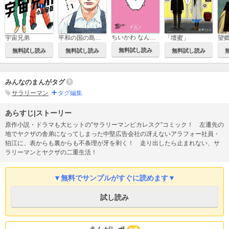
ちいかわ なんか小さくてかわいいやつ
平和の国の島崎へ
「壇蜜」
望
宇宙兄弟
無料試し読み
無料試し読み
無料試し読み
無料試し読み
みんなのまんがタグ
サラリーマン
タグ編集
あらすじ|ストーリー
原作小説・ドラマも大ヒットの”サラリーマンピカレスク”コミック！ 左遷先の
地でヤクザの舎弟になってしまった中堅広告会社の冴えないアラフォー社員・
狛江に、表からも裏からも不条理が牙を剥く！ 走り出したら止まれない、サ
ラリーマンとヤクザの二重生活！
▼無料でサンプルがすぐに読めます▼
試し読み