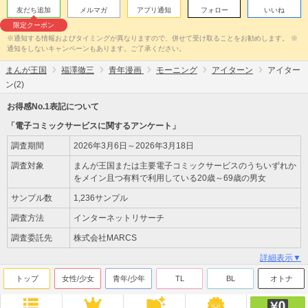
友だち追加
メルマガ
アプリ通知
フォロー
いいね
限定クーポン
※通知する情報およびタイミングが異なりますので、併せて受け取ることをお勧めします。 ※
通知をしないキャンペーンもあります。ご了承ください。
まんが王国
福澤徹三
青年漫画
モーニング
アイターン
アイター
ン(2)
お得感No.1表記について
「電子コミックサービスに関するアンケート」
調査期間
2026年3月6日～2026年3月18日
調査対象
まんが王国または主要電子コミックサービスのうちいずれか
をメイン且つ有料で利用している20歳～69歳の男女
サンプル数
1,236サンプル
調査方法
インターネットリサーチ
調査委託先
株式会社MARCS
詳細表示▼
トップ
女性/少女
青年/少年
TL
BL
オトナ