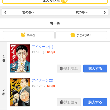
まんがレポ
3件
前の巻へ
次の巻へ
巻一覧
最終巻
まとめ買い
アイターン(1)
197ページ
|
610pt
1
巻
試し読み
購入する
アイターン(2)
197ページ
|
610pt
2
巻
試し読み
購入する