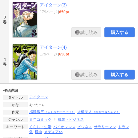
アイターン(3)
179ページ
|
650pt
3
巻
試し読み
購入する
アイターン(4)
179ページ
|
650pt
4
巻
試し読み
購入する
作品詳細
アイターン
タイトル
かな
あいたーん
福澤徹三
大槻閑人
作家
（ふくざわてつぞう）
（おおつきかんと）
青年コミック
職業・ビジネス
ジャンル
くらし・生活
バイオレンス
ビジネス
サラリーマン
ドラマ
キーワード
化
極道
メディア化