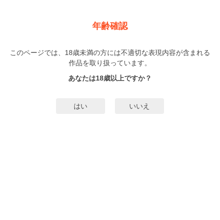
新規登録
ログイン
メニュー
年齢確認
遊びじゃねえんだ
このページでは、18歳未満の方には不適切な表現内容が含まれる
BL
作品を取り扱っています。
タクミユウ
（たくみゆう）
12巻
完結
あなたは18歳以上ですか？
16人
がお気に入り登録中
無料試し読み
はい
いいえ
みんなのまんがタグ
タグ編集
あらすじ | ストーリー
半グレの対立陣営同士に所属しながらも惹かれあっていた時生と蓮児。とある
事件で２年間服役し、出所した時生は様々な再会をするが――。 ※この作品は
カチＣＯＭＩ vol.22に収録されているものと同一のものとなります。
もっと詳細を見る▼