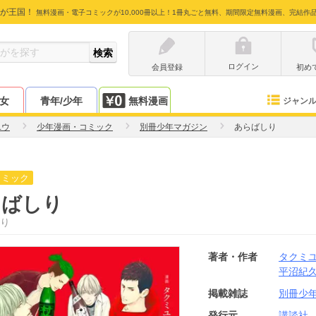
が王国！
無料漫画・電子コミックが10,000冊以上！1冊丸ごと無料、期間限定無料漫画、完結作
ログイン
会員登録
初め
少女
青年/少年
無料漫画
ジャン
ユウ
少年漫画・コミック
別冊少年マガジン
あらばしり
コミック
らばしり
り
著者・作者
タクミ
平沼紀
掲載雑誌
別冊少
発行元
講談社