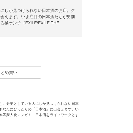
人にしか見つけられない日本酒のお店。ク
出会えます。いま注目の日本酒たちが男前
チ（EXILE/EXILE THE
まとめ買い
む、必要としている人にしか見つけられない日本
あなたにぴったりの「日本酒」に出会えます。い
本酒擬人化マンガ！ 日本酒をライフワークとす