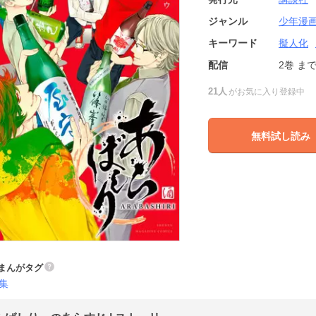
ジャンル
少年漫
キーワード
擬人化
配信
2巻
ま
21人
がお気に入り登録中
無料試し読み
まんがタグ
集