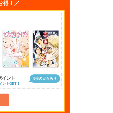
お得！／
ポイント
5倍の日もあり
イントGET！