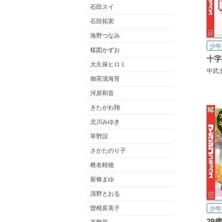
石田スイ
石田拓実
海野つなみ
少年
楳図かずお
十字
大久保ヒロミ
中武
御茶漬海苔
河原和音
きたがわ翔
北川みゆき
草野誼
さかたのり子
椎名軽穂
新條まゆ
清野とおる
曽根富美子
少年