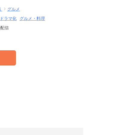
画
グルメ
ドラマ化
グルメ・料理
で配信