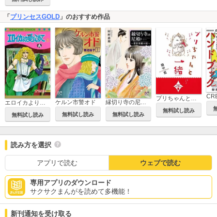
「
プリンセスGOLD
」のおすすめ作品
プリちゃんと一緒
ケルン市警オド
縁切り寺の尼姫～豊臣秀頼の娘～
エロイカより愛をこめて
無料試し読み
無料試し読み
無料試し読み
無料試し読み
読み方を選択
アプリで読む
ウェブで読む
専用アプリのダウンロード
サクサクまんがを読めて多機能！
新刊通知を受け取る