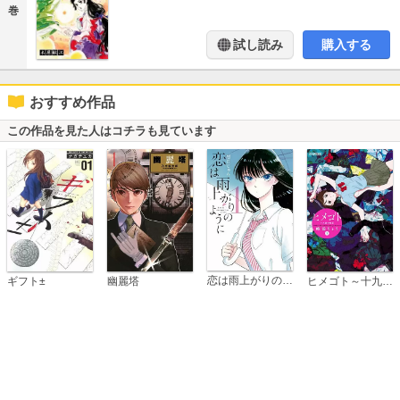
巻
試し読み
購入する
おすすめ作品
この作品を見た人はコチラも見ています
恋は雨上がりのように
ギフト±
幽麗塔
ヒメゴト～十九歳の制服～