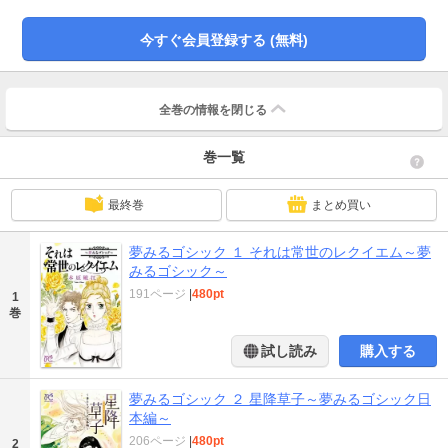
今すぐ会員登録する (無料)
全巻の情報を
閉じる
巻一覧
最終巻
まとめ買い
夢みるゴシック １ それは常世のレクイエム～夢
みるゴシック～
191ページ
|
480pt
1
巻
試し読み
購入する
夢みるゴシック ２ 星降草子～夢みるゴシック日
本編～
206ページ
|
480pt
2