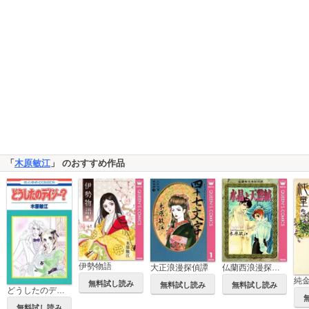
「
木原敏江
」 のおすすめ作品
伊勢物語
大正浪漫探偵譚
仏蘭西浪漫探偵譚
純
無料試し読み
無料試し読み
無料試し読み
どうしたのデイジー？
無料試し読み