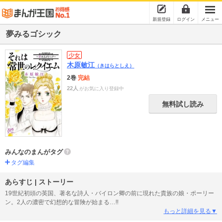
新規登録
ログイン
メニュー
夢みるゴシック
少女
木原敏江
（きはらとしえ）
2巻
完結
22人
がお気に入り登録中
無料試し読み
みんなのまんがタグ
タグ編集
あらすじ | ストーリー
19世紀初頭の英国、著名な詩人・バイロン卿の前に現れた貴族の娘・ポーリー
ン。2人の濃密で幻想的な冒険が始まる…!!
もっと詳細を見る▼