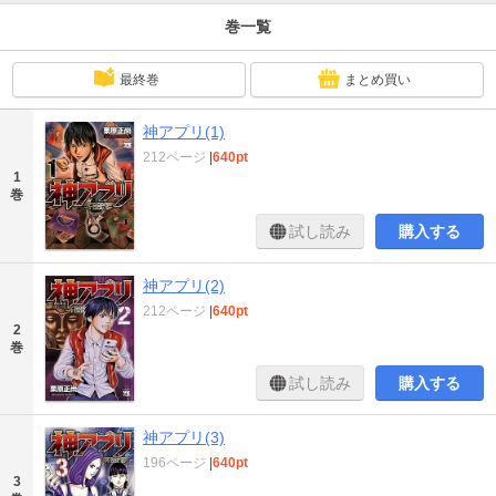
巻一覧
最終巻
まとめ買い
神アプリ(1)
212ページ
|
640pt
1
巻
試し読み
購入する
神アプリ(2)
212ページ
|
640pt
2
巻
試し読み
購入する
神アプリ(3)
196ページ
|
640pt
3