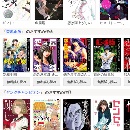
恋は雨上がりのように
ギフト±
幽麗塔
ヒメゴト～十九歳の制服～
「
栗原正尚
」 のおすすめ作品
制裁学園
怨み屋本舗 通巻版
怨み屋本舗DIABLO
粛正の解毒師
無料試し読み
無料試し読み
無料試し読み
無料試し読み
「
ヤングチャンピオン
」 のおすすめ作品