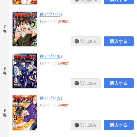
神アプリ(7)
196ページ
|
640pt
7
巻
試し読み
購入する
神アプリ(8)
194ページ
|
640pt
8
巻
試し読み
購入する
神アプリ(9)
196ページ
|
640pt
9
巻
試し読み
購入する