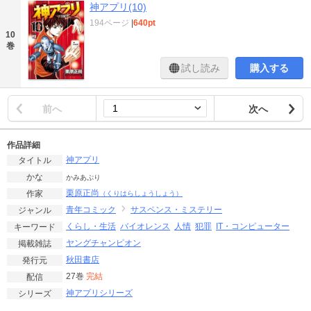
神アプリ(10)
194ページ
|
640pt
10
巻
試し読み
購入する
前へ
次へ
作品詳細
神アプリ
タイトル
かな
かみあぷり
栗原正尚
作家
（くりはらしょうしょう）
青年コミック
サスペンス・ミステリー
ジャンル
くらし・生活
バイオレンス
人情
犯罪
IT・コンピューター
キーワード
ヤングチャンピオン
掲載雑誌
秋田書店
発行元
27巻
完結
配信
神アプリシリーズ
シリーズ