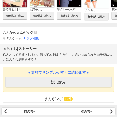
去る者は日々に疎し
戦争めし
半グレ―六本木 摩天楼のレクイエム―
惨
センセ。
無料試し読み
無料試し読み
無料試し読み
無料試し読み
みんなのまんがタグ
デスゲーム
タグ編集
あらすじ|ストーリー
犯人として逮捕されるか、殺人犯を捕まえるか…。追いつめられた御子柴はつ
いに大きな決断をする！
▼無料でサンプルがすぐに読めます▼
試し読み
まんがレポ
12件
前の巻へ
次の巻へ