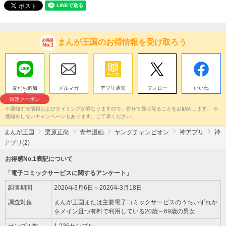
まんが王国のお得情報を受け取ろう
友だち追加
メルマガ
アプリ通知
フォロー
いいね
限定クーポン
※通知する情報およびタイミングが異なりますので、併せて受け取ることをお勧めします。 ※
通知をしないキャンペーンもあります。ご了承ください。
まんが王国
栗原正尚
青年漫画
ヤングチャンピオン
神アプリ
神
アプリ(2)
お得感No.1表記について
「電子コミックサービスに関するアンケート」
調査期間
2026年3月6日～2026年3月18日
調査対象
まんが王国または主要電子コミックサービスのうちいずれか
をメイン且つ有料で利用している20歳～69歳の男女
サンプル数
1,236サンプル