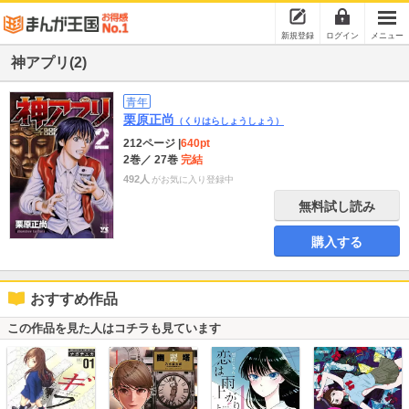
新規登録
ログイン
メニュー
神アプリ(2)
青年
栗原正尚
（くりはらしょうしょう）
212ページ
|
640pt
2巻
／ 27巻
完結
492人
がお気に入り登録中
無料試し読み
購入する
おすすめ作品
この作品を見た人はコチラも見ています