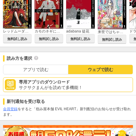
レッドムーダン～皇帝に成り上がった女～
カモのネギには毒がある 加茂教授の人間経済学講義
adabana 徒花
ド
来世ではちゃんとします
無料試し読み
無料試し読み
無料試し読み
無料試し読み
読み方を選択
アプリで読む
ウェブで読む
専用アプリのダウンロード
サクサクまんがを読めて多機能！
新刊通知を受け取る
会員登録
をすると「怨み屋本舗 EVIL HEART」新刊配信のお知らせが受け取れ
ます。