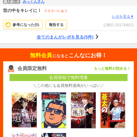
みっくんさん
購入者レポ
世の中をキレイに！
※ネタバレあり
レポを見る▼
参考になった(
5
)
報告する
公開日:
2017/08/21
全てのまんがレポを見る(5件)
無料会員
こんなにお得！
になると
会員限定無料
もっと無料が読める！
会員登録で無料増量
＼この他にも会員無料漫画がいっぱい／