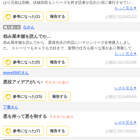
はり元祖は別格。伏線回収もシリーズを跨ぎ読者が忘れた頃に遂行させていく
作者さんのテクニックは唯一無二。
もっと見る▼
参考になった(
1
)
報告する
公開日:
2020/01/22
なさん
購入者レポ
怨み屋本舗を読んでか…
怨み屋本舗を読んでから、栗原先生の作品にハマりシリーズ全巻購入しまし
た。 ストーリーもキャラも大好きで、復讐の仕方も様々な形があり尊敬してま
す。 楽しみにしているので続編待っております。
もっと見る▼
参考になった(
5
)
報告する
公開日:
2017/01/06
more5597さん
悪役アイデアがいい
※ネタバレあり
レポを見る▼
参考になった(
15
)
報告する
公開日:
2016/09/05
丁香さん
悪を持って悪を制する
※ネタバレあり
レポを見る▼
参考になった(
7
)
報告する
公開日:
2017/05/02