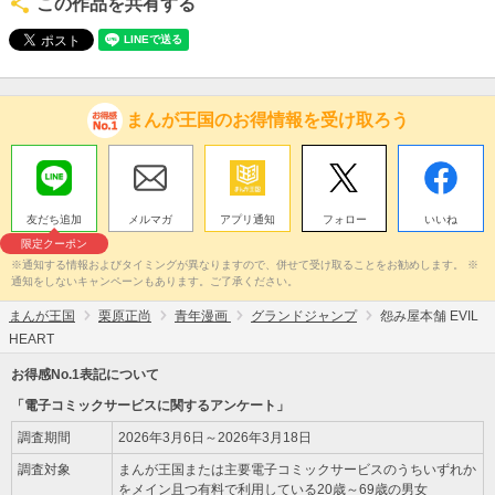
この作品を共有する
まんが王国のお得情報を受け取ろう
友だち追加
メルマガ
アプリ通知
フォロー
いいね
限定クーポン
※通知する情報およびタイミングが異なりますので、併せて受け取ることをお勧めします。 ※
通知をしないキャンペーンもあります。ご了承ください。
まんが王国
栗原正尚
青年漫画
グランドジャンプ
怨み屋本舗 EVIL
HEART
お得感No.1表記について
「電子コミックサービスに関するアンケート」
調査期間
2026年3月6日～2026年3月18日
調査対象
まんが王国または主要電子コミックサービスのうちいずれか
をメイン且つ有料で利用している20歳～69歳の男女