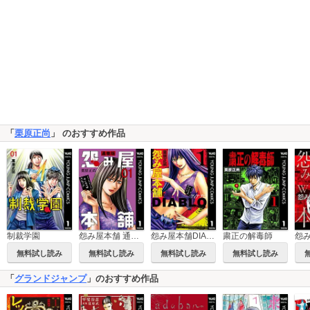
「
栗原正尚
」 のおすすめ作品
制裁学園
怨み屋本舗 通巻版
怨み屋本舗DIABLO
粛正の解毒師
無料試し読み
無料試し読み
無料試し読み
無料試し読み
「
グランドジャンプ
」のおすすめ作品