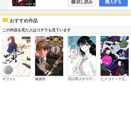
試し読み
購入する
おすすめ作品
この作品を見た人はコチラも見ています
恋は雨上がりのように
ギフト±
幽麗塔
ヒメゴト～十九歳の制服～