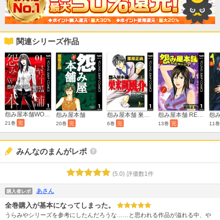
関連シリーズ作品
怨み屋本舗WORST
怨み屋本舗
怨み屋本舗 巣来間風介
怨み屋本舗 REBOOT
21巻
完
20巻
完
6巻
完
13巻
完
11
みんなのまんがレポ
(
5.0
)
評価数
1
件
あさん
購入者レポ
全巻購入が基本になってしまった。
うらみやシリーズを参考にしたんだろうな……と思われる作品が溢れる中、や