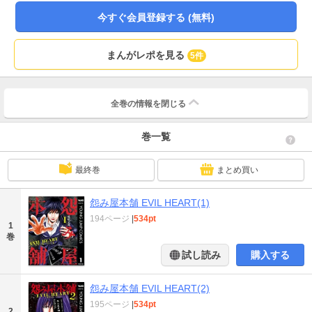
今すぐ会員登録する (無料)
まんがレポを見る
5件
全巻の情報を
閉じる
巻一覧
最終巻
まとめ買い
怨み屋本舗 EVIL HEART(1)
194ページ
|
534pt
1
巻
試し読み
購入する
怨み屋本舗 EVIL HEART(2)
195ページ
|
534pt
2