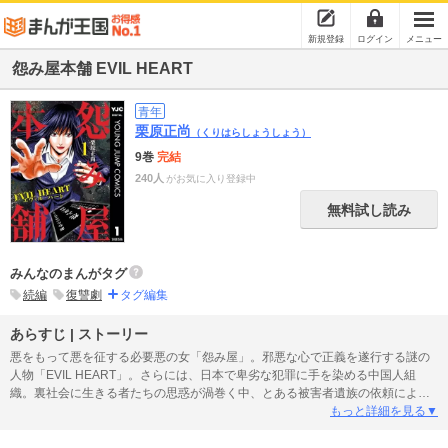
新規登録
ログイン
メニュー
怨み屋本舗 EVIL HEART
青年
栗原正尚
（くりはらしょうしょう）
9巻
完結
240人
がお気に入り登録中
無料試し読み
みんなのまんがタグ
続編
復讐劇
タグ編集
あらすじ | ストーリー
悪をもって悪を征する必要悪の女「怨み屋」。邪悪な心で正義を遂行する謎の
人物「EVIL HEART」。さらには、日本で卑劣な犯罪に手を染める中国人組
織。裏社会に生きる者たちの思惑が渦巻く中、とある被害者遺族の依頼により
怨み屋は中国・上海へと向かう。そこに待ちうける3者の意外な接点とは!? 怨
もっと詳細を見る▼
み屋シリーズ第5部始動!!