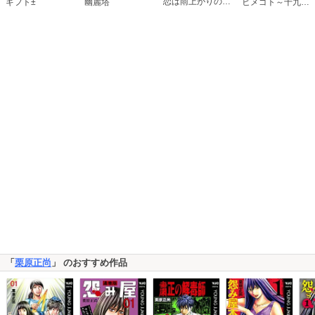
恋は雨上がりのように
ギフト±
幽麗塔
ヒメゴト～十九歳の制服～
「
栗原正尚
」 のおすすめ作品