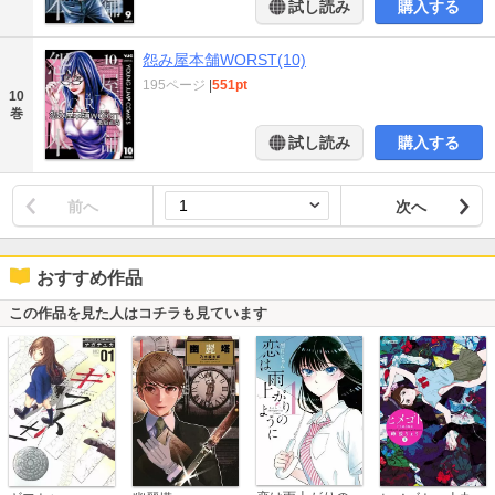
試し読み
購入する
怨み屋本舗WORST(10)
195ページ
|
551pt
10
巻
試し読み
購入する
前へ
次へ
おすすめ作品
この作品を見た人はコチラも見ています