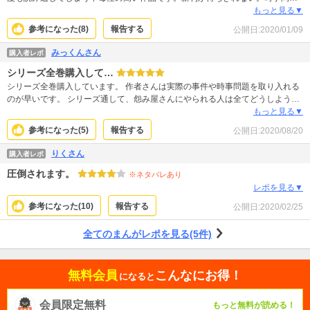
を取り入れてあったり、先の読めない展開が面白すぎてたまりません。
もっと見る▼
参考になった(
8
)
報告する
公開日:
2020/01/09
みっくんさん
購入者レポ
シリーズ全巻購入して…
シリーズ全巻購入しています。 作者さんは実際の事件や時事問題を取り入れる
のが早いです。 シリーズ通して、怨み屋さんにやられる人は全てどうしようも
ないほどのクズなのですが、最近思うのは、それが大袈裟な話ではなく実際に
もっと見る▼
そんなやつが普通にゴロゴロ存在するということ。 こんなご時世では、怨み屋
参考になった(
5
)
報告する
公開日:
2020/08/20
本舗は右肩上がりで儲かり続けるでしょうね。
りくさん
購入者レポ
圧倒されます。
※ネタバレあり
レポを見る▼
参考になった(
10
)
報告する
公開日:
2020/02/25
全てのまんがレポを見る(5件)
無料会員
こんなにお得！
になると
会員限定無料
もっと無料が読める！