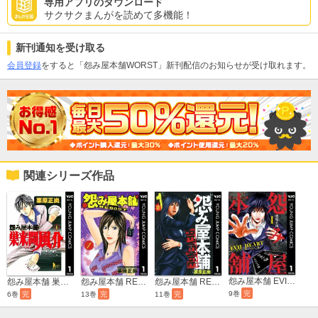
専用アプリのダウンロード
サクサクまんがを読めて多機能！
新刊通知を受け取る
会員登録
をすると「怨み屋本舗WORST」新刊配信のお知らせが受け取れます。
関連シリーズ作品
怨み屋本舗 EVIL HEART
怨み屋本舗 巣来間風介
怨み屋本舗 REBOOT
怨み屋本舗 REVENGE
9巻
完
6巻
完
13巻
完
11巻
完