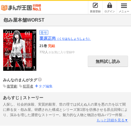
新規登録
ログイン
メニュー
怨み屋本舗WORST
青年
栗原正尚
（くりはらしょうしょう）
21巻
完結
772人
がお気に入り登録中
無料試し読み
みんなのまんがタグ
復讐劇
犯罪者
タグ編集
あらすじ | ストーリー
人探し、社会的抹殺、実質的殺害、世の理では拭えぬ人の業を悪の力を以て闇
に葬る女・怨み屋。研鑽された構成とシリーズ第1部を彷彿させる原点回帰によ
り、深みを増した濃密なストーリー。魅力的な人物と物語が怨みパワー炸裂さ
せる第6部、スタート!!
もっと詳細を見る▼