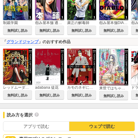
制裁学園
怨み屋本舗 通巻版
粛正の解毒師
怨み屋本舗DIABLO
無料試し読み
無料試し読み
無料試し読み
無料試し読み
「
グランドジャンプ
」のおすすめ作品
レッドムーダン～皇帝に成り上がった女～
adabana 徒花
カモのネギには毒がある 加茂教授の人間経済学講義
ド
来世ではちゃんとします
無料試し読み
無料試し読み
無料試し読み
無料試し読み
読み方を選択
アプリで読む
ウェブで読む