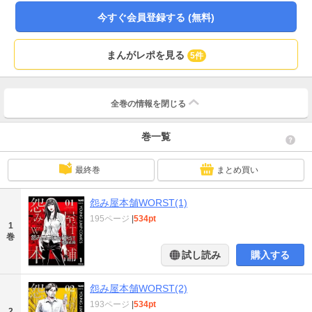
今すぐ会員登録する (無料)
まんがレポを見る
5件
全巻の情報を
閉じる
巻一覧
最終巻
まとめ買い
怨み屋本舗WORST(1)
195ページ
|
534pt
1
巻
試し読み
購入する
怨み屋本舗WORST(2)
193ページ
|
534pt
2