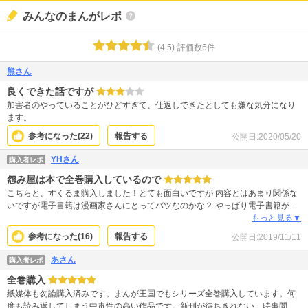
みんなのまんがレポ
(
4.5
)
評価数
6
件
熊さん
良くできた話ですが
加害者のやっていることがひどすぎて、仕返しできたとしても嫌な気分になり
ます。
参考になった(
22
)
報告する
公開日:
2020/05/20
YHさん
購入者レポ
怨み屋は本で全巻購入しているので
こちらと、すくるま購入しました！とても面白いですが 内容とはあまり関係な
いですが電子書籍は漫画家さんにとってバツなのかな？ やっぱり電子書籍が場
所取らないし、旅行の時とか便利なので 電子書籍にうつりました(>_<) それ
もっと見る▼
に、本屋もちょっと出かけた所に１つだし 買いに行っても ないとかあるんです
参考になった(
16
)
報告する
公開日:
2019/11/11
よね(>_<)
あさん
購入者レポ
全巻購入
紙媒体も勿論購入済みです。まんが王国でもシリーズ全巻購入しています。何
度も読み返してしまう中毒性の高い作品です。新刊が待ちきれない。時事問題