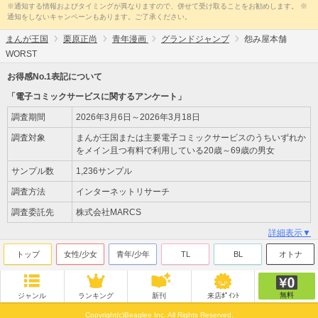
※通知する情報およびタイミングが異なりますので、併せて受け取ることをお勧めします。 ※
通知をしないキャンペーンもあります。ご了承ください。
まんが王国
栗原正尚
青年漫画
グランドジャンプ
怨み屋本舗
WORST
お得感No.1表記について
「電子コミックサービスに関するアンケート」
調査期間
2026年3月6日～2026年3月18日
調査対象
まんが王国または主要電子コミックサービスのうちいずれか
をメイン且つ有料で利用している20歳～69歳の男女
サンプル数
1,236サンプル
調査方法
インターネットリサーチ
調査委託先
株式会社MARCS
詳細表示▼
トップ
女性/少女
青年/少年
TL
BL
オトナ
無料
ジャンル
ランキング
新刊
来店ﾎﾟｲﾝﾄ
Copyright(c)Beaglee Inc. All Rights Reserved.