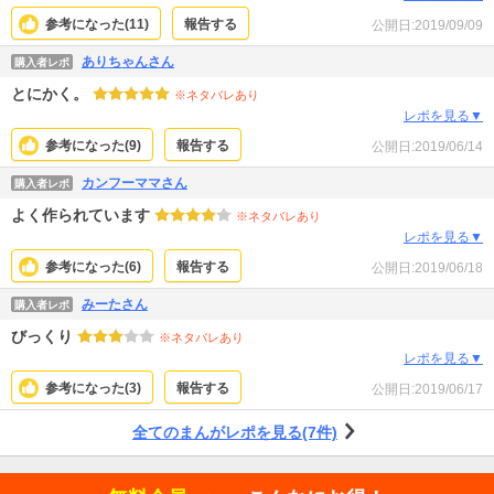
残しながらも魅力的でかっこよくなってくるし、不思議なストーリーに引き込
参考になった(
11
)
報告する
公開日:
2019/09/09
まれました。 良い意味で裏切られます！
ありちゃんさん
購入者レポ
とにかく。
※ネタバレあり
レポを見る▼
参考になった(
9
)
報告する
公開日:
2019/06/14
カンフーママさん
購入者レポ
よく作られています
※ネタバレあり
レポを見る▼
参考になった(
6
)
報告する
公開日:
2019/06/18
みーたさん
購入者レポ
びっくり
※ネタバレあり
レポを見る▼
参考になった(
3
)
報告する
公開日:
2019/06/17
全てのまんがレポを見る(7件)