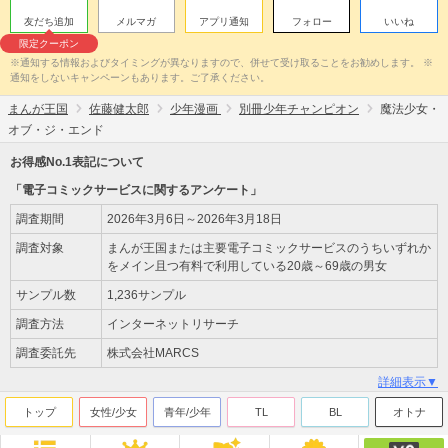
友だち追加
メルマガ
アプリ通知
フォロー
いいね
限定クーポン
※通知する情報およびタイミングが異なりますので、併せて受け取ることをお勧めします。 ※
通知をしないキャンペーンもあります。ご了承ください。
まんが王国
佐藤健太郎
少年漫画
別冊少年チャンピオン
魔法少女・
オブ・ジ・エンド
お得感No.1表記について
「電子コミックサービスに関するアンケート」
調査期間
2026年3月6日～2026年3月18日
調査対象
まんが王国または主要電子コミックサービスのうちいずれか
をメイン且つ有料で利用している20歳～69歳の男女
サンプル数
1,236サンプル
調査方法
インターネットリサーチ
調査委託先
株式会社MARCS
詳細表示▼
トップ
女性/少女
青年/少年
TL
BL
オトナ