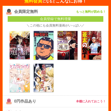
無料会員
こんなにお得！
になると
会員限定無料
もっと無料が読める！
会員登録で無料増量
＼この他にも会員無料漫画がいっぱい／
0円作品あり
本棚に入れておこう！