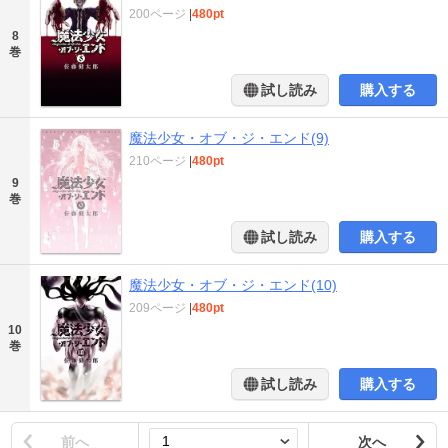
200ページ
|
480pt
8
巻
試し読み
購入する
魔法少女・オブ・ジ・エンド(9)
210ページ
|
480pt
9
巻
試し読み
購入する
魔法少女・オブ・ジ・エンド(10)
209ページ
|
480pt
10
巻
試し読み
購入する
前へ
次へ