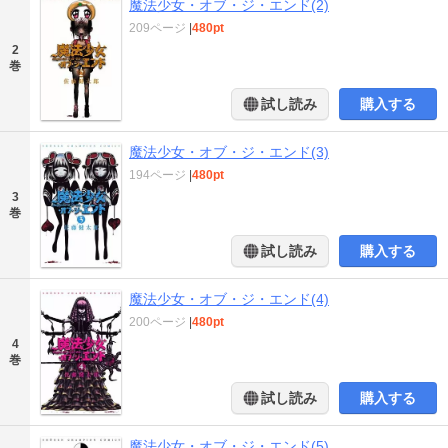
魔法少女・オブ・ジ・エンド(2)
209ページ
|
480pt
2
巻
試し読み
購入する
魔法少女・オブ・ジ・エンド(3)
194ページ
|
480pt
3
巻
試し読み
購入する
魔法少女・オブ・ジ・エンド(4)
200ページ
|
480pt
4
巻
試し読み
購入する
魔法少女・オブ・ジ・エンド(5)