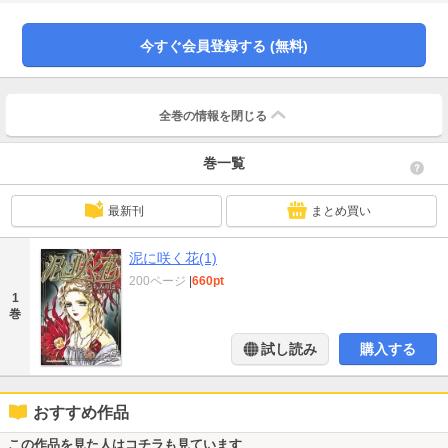
今すぐ会員登録する (無料)
全巻の情報を
閉じる
巻一覧
最新刊
まとめ買い
泥に咲く花(1)
200ページ
|
660pt
1
巻
試し読み
購入する
おすすめ作品
この作品を見た人はコチラも見ています