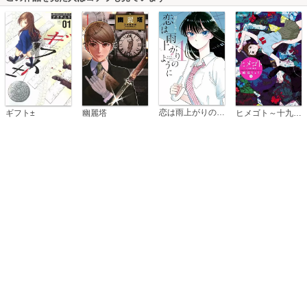
恋は雨上がりのように
ギフト±
幽麗塔
ヒメゴト～十九歳の制服～