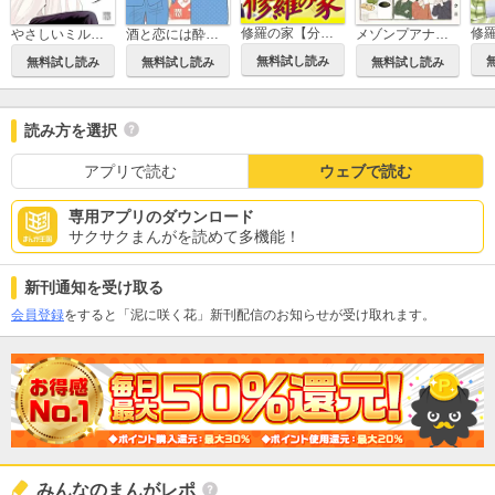
修羅の家【分冊版】
修
やさしいミルク【電子単行本】
酒と恋には酔って然るべき【電子単行本】
メゾンプアナの7人の食卓【電子単行本】
無料試し読み
無料試し読み
無料試し読み
無料試し読み
読み方を選択
アプリで読む
ウェブで読む
専用アプリのダウンロード
サクサクまんがを読めて多機能！
新刊通知を受け取る
会員登録
をすると「泥に咲く花」新刊配信のお知らせが受け取れます。
みんなのまんがレポ