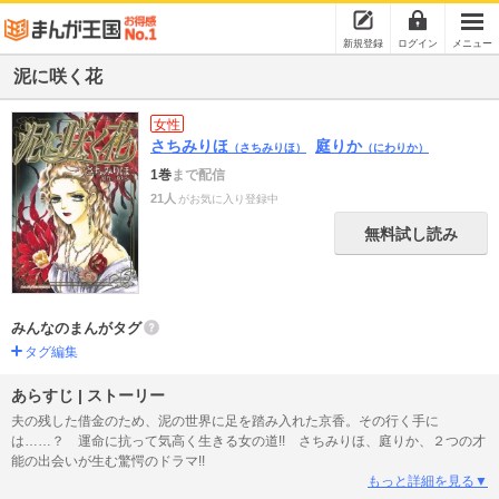
新規登録
ログイン
メニュー
泥に咲く花
女性
さちみりほ
庭りか
（さちみりほ）
（にわりか）
1巻
まで配信
21人
がお気に入り登録中
無料試し読み
みんなのまんがタグ
タグ編集
あらすじ | ストーリー
夫の残した借金のため、泥の世界に足を踏み入れた京香。その行く手に
は……？ 運命に抗って気高く生きる女の道!! さちみりほ、庭りか、２つの才
能の出会いが生む驚愕のドラマ!!
もっと詳細を見る▼