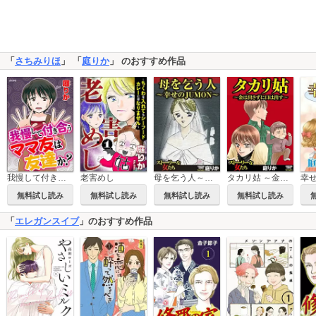
「
さちみりほ
」 「
庭りか
」 のおすすめ作品
我慢して付き合うママ友は友達か？
老害めし
母を乞う人～幸せのJUMON～
タカリ姑 ～金は出さずに口は出す～
無料試し読み
無料試し読み
無料試し読み
無料試し読み
「
エレガンスイブ
」のおすすめ作品