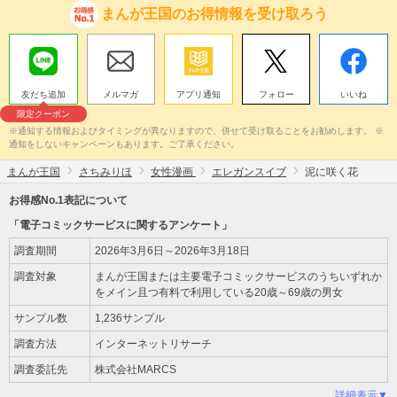
まんが王国のお得情報を受け取ろう
友だち追加
メルマガ
アプリ通知
フォロー
いいね
限定クーポン
※通知する情報およびタイミングが異なりますので、併せて受け取ることをお勧めします。 ※
通知をしないキャンペーンもあります。ご了承ください。
まんが王国
さちみりほ
女性漫画
エレガンスイブ
泥に咲く花
お得感No.1表記について
「電子コミックサービスに関するアンケート」
調査期間
2026年3月6日～2026年3月18日
調査対象
まんが王国または主要電子コミックサービスのうちいずれか
をメイン且つ有料で利用している20歳～69歳の男女
サンプル数
1,236サンプル
調査方法
インターネットリサーチ
調査委託先
株式会社MARCS
詳細表示▼