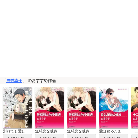
「
白井幸子
」 のおすすめ作品
別れても愛しくて
無慈悲な独身貴族
無慈悲な独身貴族（カラー版）
愛は秘めたまま（カラー版）