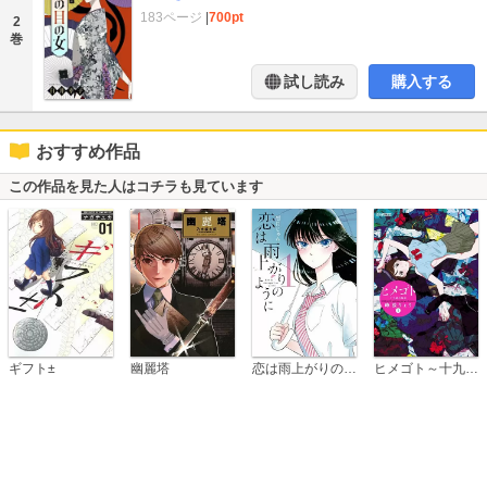
183ページ
|
700pt
2
巻
試し読み
購入する
おすすめ作品
この作品を見た人はコチラも見ています
恋は雨上がりのように
ギフト±
幽麗塔
ヒメゴト～十九歳の制服～