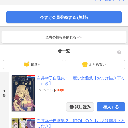
よびホラー シルキー増刊 奇奇怪怪 Vol.2，3，4に掲載された「Goat Ring」
「なきつねさま」「マインド・ハッカー」「PANIC CLOCK」を収録していま
す)
今すぐ会員登録する (無料)
全巻の情報を
閉じる
巻一覧
最新刊
まとめ買い
白井幸子自選集１ 魔少女遊戯【おまけ描き下ろ
し付き】
151ページ
|
700pt
1
巻
試し読み
購入する
白井幸子自選集２ 蛇の目の女【おまけ描き下ろ
し付き】