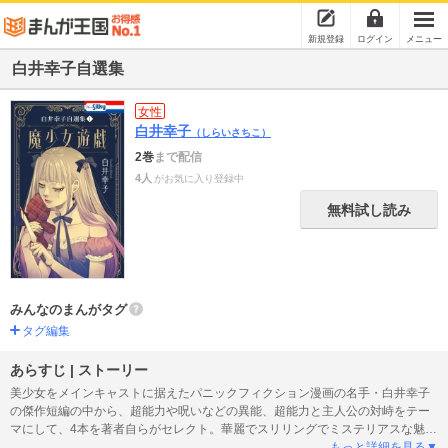
新規登録
ログイン
メニュー
白井幸子自選集
女性
白井幸子
（しらいさちこ）
2巻
まで配信
4人
がお気に入り登録中
無料試し読み
みんなのまんがタグ
タグ編集
あらすじ | ストーリー
美少女をメインキャストに据えたパニックフィクション漫画の名手・白井幸子
の傑作短編の中から、超能力や呪いなどの異能、超能力と主人公の対峙をテー
マにして、4本を著者自らがセレクト。華麗でスリリングでミステリアスな魅力
の溢れる自選集。（このコミックスにはホラー シルキー増刊 戦戦恐恐 Vol.4お
もっと詳細を見る▼