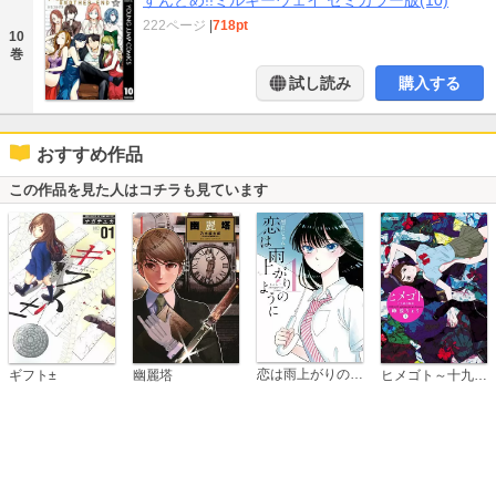
222ページ
|
718pt
10
巻
試し読み
購入する
おすすめ作品
この作品を見た人はコチラも見ています
恋は雨上がりのように
ギフト±
幽麗塔
ヒメゴト～十九歳の制服～