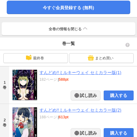
今すぐ会員登録する (無料)
全巻の情報を
閉じる
巻一覧
最終巻
まとめ買い
すんどめ!!ミルキーウェイ セミカラー版(1)
182ページ
|
588pt
1
巻
試し読み
購入する
すんどめ!!ミルキーウェイ セミカラー版(2)
188ページ
|
613pt
2
巻
試し読み
購入する