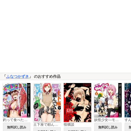
「
ふなつかずき
」 のおすすめ作品
釣って食べたいギャル澤さん
妖怪少女―モンスガ―
土下座で頼んでみた
怪猥談
無料試し読み
無料試し読み