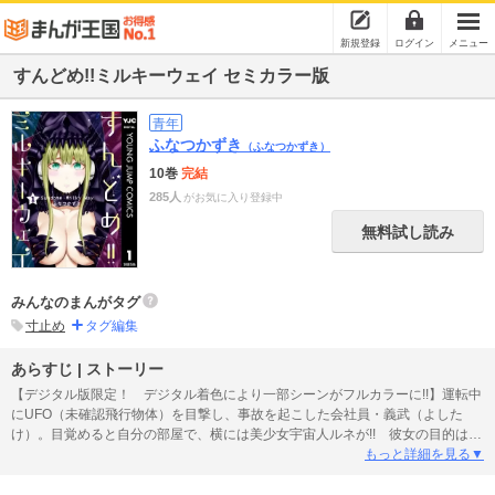
新規登録
ログイン
メニュー
すんどめ!!ミルキーウェイ セミカラー版
青年
ふなつかずき
（ふなつかずき）
10巻
完結
285人
がお気に入り登録中
無料試し読み
みんなのまんがタグ
寸止め
タグ編集
あらすじ | ストーリー
【デジタル版限定！ デジタル着色により一部シーンがフルカラーに!!】運転中
にUFO（未確認飛行物体）を目撃し、事故を起こした会社員・義武（よした
け）。目覚めると自分の部屋で、横には美少女宇宙人ルネが!! 彼女の目的は種
族滅亡を防ぐため、精力満点の義武と“子作り”すること…!! だが任務完遂（ミ
もっと詳細を見る▼
ッションコンプリート）には思わぬ難関（ハードル）が!?