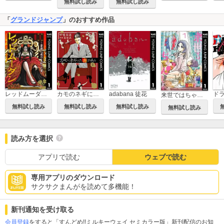
無料試し読み
無料試し読み
「
グランドジャンプ
」のおすすめ作品
レッドムーダン～皇帝に成り上がった女～
カモのネギには毒がある 加茂教授の人間経済学講義
adabana 徒花
ド
来世ではちゃんとします
無料試し読み
無料試し読み
無料試し読み
無料試し読み
読み方を選択
アプリで読む
ウェブで読む
専用アプリのダウンロード
サクサクまんがを読めて多機能！
新刊通知を受け取る
会員登録
をすると「すんどめ!!ミルキーウェイ セミカラー版」新刊配信のお知