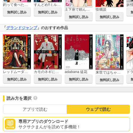
釣って食べたいギャル澤さん
すんどめ!!ミルキーウェイ セミカラー版
土下座で頼んでみた
怪猥談
無料試し読み
無料試し読み
無料試し読み
無料試し読み
「
グランドジャンプ
」のおすすめ作品
レッドムーダン～皇帝に成り上がった女～
カモのネギには毒がある 加茂教授の人間経済学講義
adabana 徒花
ド
来世ではちゃんとします
無料試し読み
無料試し読み
無料試し読み
無料試し読み
読み方を選択
アプリで読む
ウェブで読む
専用アプリのダウンロード
サクサクまんがを読めて多機能！