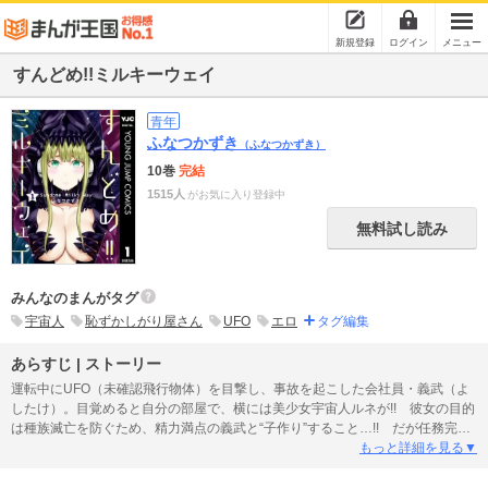
新規登録
ログイン
メニュー
すんどめ!!ミルキーウェイ
青年
ふなつかずき
（ふなつかずき）
10巻
完結
1515人
がお気に入り登録中
無料試し読み
みんなのまんがタグ
宇宙人
恥ずかしがり屋さん
UFO
エロ
タグ編集
あらすじ | ストーリー
運転中にUFO（未確認飛行物体）を目撃し、事故を起こした会社員・義武（よ
したけ）。目覚めると自分の部屋で、横には美少女宇宙人ルネが!! 彼女の目的
は種族滅亡を防ぐため、精力満点の義武と“子作り”すること…!! だが任務完遂
（ミッションコンプリート）には思わぬ難関（ハードル）が!?
もっと詳細を見る▼