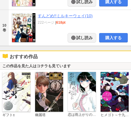
試し読み
購入する
すんどめ!!ミルキーウェイ(10)
222ページ
|
618pt
10
巻
試し読み
購入する
おすすめ作品
この作品を見た人はコチラも見ています
恋は雨上がりのように
ギフト±
幽麗塔
ヒメゴト～十九歳の制服～