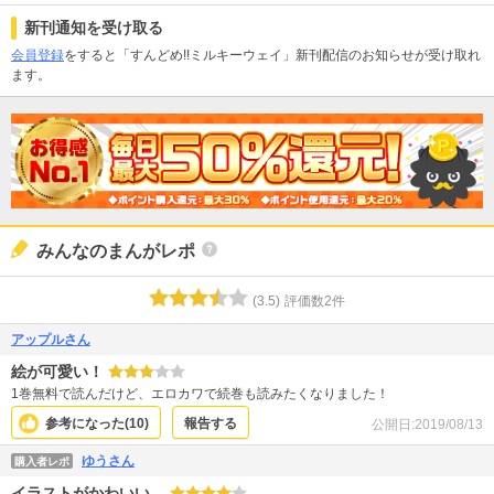
新刊通知を受け取る
会員登録
をすると「すんどめ!!ミルキーウェイ」新刊配信のお知らせが受け取れ
ます。
みんなのまんがレポ
(
3.5
)
評価数
2
件
アップルさん
絵が可愛い！
1巻無料で読んだけど、エロカワで続巻も読みたくなりました！
参考になった(
10
)
報告する
公開日:
2019/08/13
ゆうさん
購入者レポ
イラストがかわいい。