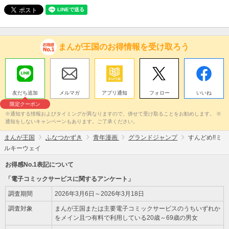
まんが王国のお得情報を受け取ろう
友だち追加
メルマガ
アプリ通知
フォロー
いいね
限定クーポン
※通知する情報およびタイミングが異なりますので、併せて受け取ることをお勧めします。 ※
通知をしないキャンペーンもあります。ご了承ください。
まんが王国
ふなつかずき
青年漫画
グランドジャンプ
すんどめ!!ミ
ルキーウェイ
お得感No.1表記について
「電子コミックサービスに関するアンケート」
調査期間
2026年3月6日～2026年3月18日
調査対象
まんが王国または主要電子コミックサービスのうちいずれか
をメイン且つ有料で利用している20歳～69歳の男女