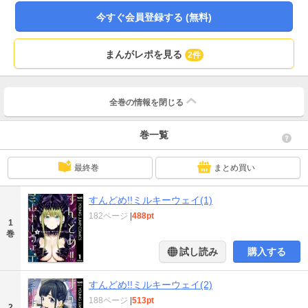
今すぐ会員登録する (無料)
まんがレポを見る
2件
全巻の情報を
閉じる
巻一覧
最終巻
まとめ買い
すんどめ!!ミルキーウェイ(1)
182ページ
|
488pt
1
巻
試し読み
購入する
すんどめ!!ミルキーウェイ(2)
188ページ
|
513pt
2