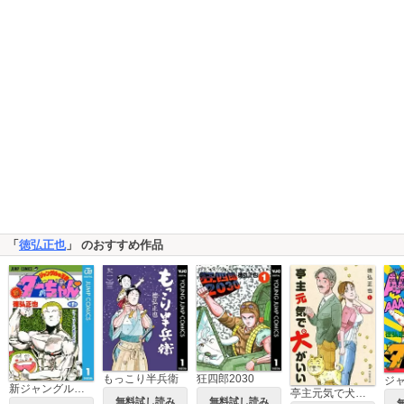
「
徳弘正也
」 のおすすめ作品
もっこり半兵衛
狂四郎2030
新ジャングルの王者ターちゃん
亭主元気で犬がいい
無料試し読み
無料試し読み