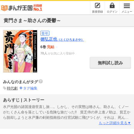
新規登録
ログイン
メニュー
黄門さま～助さんの憂鬱～
青年
徳弘正也
（とくひろまさや）
6巻
完結
78人
がお気に入り登録中
無料試し読み
みんなのまんがタグ
時代劇
タグ編集
あらすじ | ストーリー
水戸光圀の諸国漫遊世直し旅…。しかし、その実態は格さん、助さん、くノ一
がたくさん命を落としている危険な旅だった!! 貧乏侍の井上進ノ助は、貧乏か
ら脱却しようと水戸藩の剣術指南役の仕官試験に飛びつくが、それは、死ん
だ“助さん”に代わる、次の“助さん”を決める試験で…!? 光圀公の指示の許、残
もっと詳細を見る▼
虐な試験が始まる!!