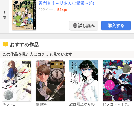
黄門さま～助さんの憂鬱～(6)
202ページ
|
534pt
6
巻
試し読み
購入する
おすすめ作品
この作品を見た人はコチラも見ています
恋は雨上がりのように
ギフト±
幽麗塔
ヒメゴト～十九歳の制服～