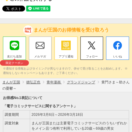
まんが王国のお得情報を受け取ろう
友だち追加
メルマガ
アプリ通知
フォロー
いいね
限定クーポン
※通知する情報およびタイミングが異なりますので、併せて受け取ることをお勧めします。 ※
通知をしないキャンペーンもあります。ご了承ください。
まんが王国
徳弘正也
青年漫画
グランドジャンプ
黄門さま～助さん
の憂鬱～
お得感No.1表記について
「電子コミックサービスに関するアンケート」
調査期間
2026年3月6日～2026年3月18日
調査対象
まんが王国または主要電子コミックサービスのうちいずれか
をメイン且つ有料で利用している20歳～69歳の男女