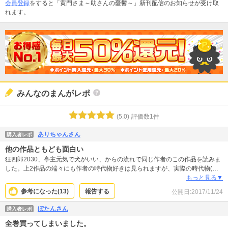
会員登録
をすると「黄門さま～助さんの憂鬱～」新刊配信のお知らせが受け取
れます。
みんなのまんがレポ
(
5.0
)
評価数
1
件
ありちゃんさん
購入者レポ
他の作品ともども面白い
狂四郎2030、亭主元気で犬がいい、からの流れで同じ作者のこの作品を読みま
した。上2作品の端々にも作者の時代物好きは見られますが、実際の時代物(？)
は本作が初とのこと。題名どおり、水戸黄門のパロディですが、黄門さまの性
もっと見る▼
格、漫遊の背景など含め、人間のドロドロしたところが肝の１つにあり、単純
参考になった(
13
)
報告する
公開日:
2017/11/24
な勧善懲悪アクションでも無ければ単なるギャグ漫画でも無い。お決まりのほ
ぼ毎ページに織りなされる下ネタやギャグ含め、色々なスパイスが混ざって笑
ぼたんさん
購入者レポ
いと感動を生む独特の黄金比率が達成されてると思います。これからますます
全巻買ってしまいました。
面白くなりそうだったで、続きが読みたかったです。