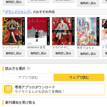
無料試し読み
無料試し読み
「
グランドジャンプ
」のおすすめ作品
レッドムーダン～皇帝に成り上がった女～
adabana 徒花
カモのネギには毒がある 加茂教授の人間経済学講義
ド
来世ではちゃんとします
無料試し読み
無料試し読み
無料試し読み
無料試し読み
読み方を選択
アプリで読む
ウェブで読む
専用アプリのダウンロード
サクサクまんがを読めて多機能！
新刊通知を受け取る