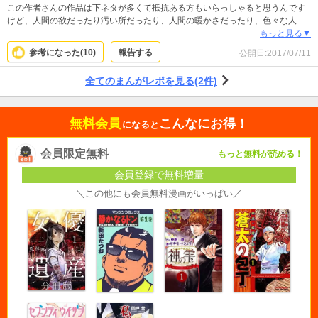
この作者さんの作品は下ネタが多くて抵抗ある方もいらっしゃると思うんです
けど、人間の欲だったり汚い所だったり、人間の暖かさだったり、色々な人間
ドラマを変に飾らず書いていて、私は面白かったです。この時代の背景や小ネ
もっと見る▼
タが結構リアルなので凄く調べられたんだなぁと思いました。勉強にもなりま
参考になった(
10
)
報告する
公開日:
2017/07/11
した。ヒューマンギャグマンガだと思います。
全てのまんがレポを見る(2件)
無料会員
こんなにお得！
になると
会員限定無料
もっと無料が読める！
会員登録で無料増量
＼この他にも会員無料漫画がいっぱい／