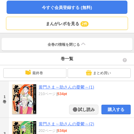
今すぐ会員登録する (無料)
まんがレポを見る
2件
全巻の情報を
閉じる
巻一覧
最終巻
まとめ買い
黄門さま～助さんの憂鬱～(1)
210ページ
|
534pt
1
巻
試し読み
購入する
黄門さま～助さんの憂鬱～(2)
202ページ
|
534pt
2