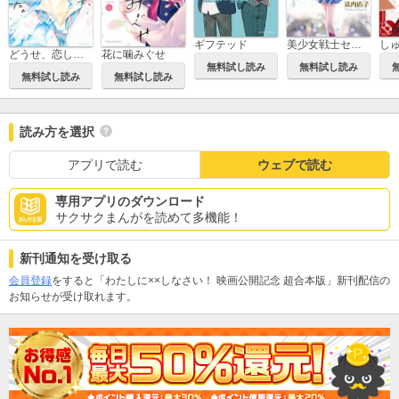
美少女戦士セーラームーン 完全版
ギフテッド
どうせ、恋してしまうんだ。
花に噛みぐせ
無料試し読み
無料試し読み
無料試し読み
無料試し読み
読み方を選択
アプリで読む
ウェブで読む
専用アプリのダウンロード
サクサクまんがを読めて多機能！
新刊通知を受け取る
会員登録
をすると「わたしに××しなさい！ 映画公開記念 超合本版」新刊配信の
お知らせが受け取れます。