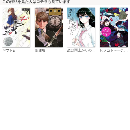
この作品を見た人はコチラも見ています
恋は雨上がりのように
ギフト±
幽麗塔
ヒメゴト～十九歳の制服～