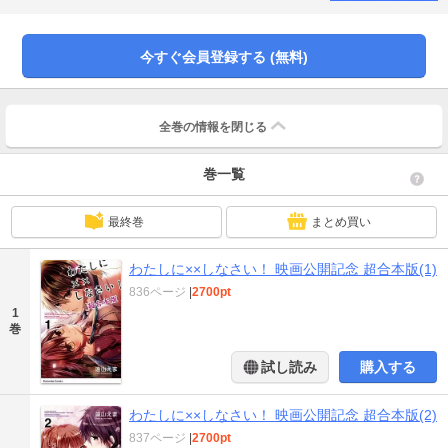
は、それをネタにキョーハク！ 「わたしのこと、好きになりなさい！」 絶
対服従・刺激的ラブミッション、スタート！
今すぐ会員登録する (無料)
全巻の情報を
閉じる
巻一覧
最終巻
まとめ買い
わたしに××しなさい！ 映画公開記念 超合本版(1)
836ページ
|
2700pt
1
巻
試し読み
購入する
わたしに××しなさい！ 映画公開記念 超合本版(2)
837ページ
|
2700pt