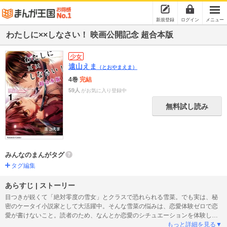
新規登録
ログイン
メニュー
わたしに××しなさい！ 映画公開記念 超合本版
少女
遠山えま
（とおやまえま）
4巻
完結
59人
がお気に入り登録中
無料試し読み
みんなのまんがタグ
タグ編集
あらすじ | ストーリー
目つきが鋭くて「絶対零度の雪女」とクラスで恐れられる雪菜。でも実は、秘
密のケータイ小説家として大活躍中。そんな雪菜の悩みは、恋愛体験ゼロで恋
愛が書けないこと。読者のため、なんとか恋愛のシチュエーションを体験しよ
うとする。拾った生徒手帳から、学校一の人気者・時雨の裏の顔を知った雪菜
もっと詳細を見る▼