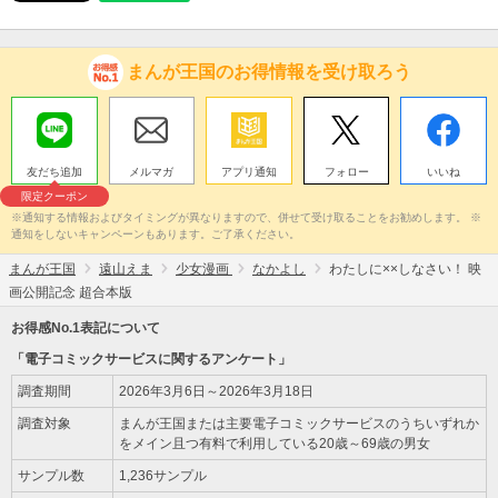
まんが王国のお得情報を受け取ろう
友だち追加
メルマガ
アプリ通知
フォロー
いいね
限定クーポン
※通知する情報およびタイミングが異なりますので、併せて受け取ることをお勧めします。 ※
通知をしないキャンペーンもあります。ご了承ください。
まんが王国
遠山えま
少女漫画
なかよし
わたしに××しなさい！ 映
画公開記念 超合本版
お得感No.1表記について
「電子コミックサービスに関するアンケート」
調査期間
2026年3月6日～2026年3月18日
調査対象
まんが王国または主要電子コミックサービスのうちいずれか
をメイン且つ有料で利用している20歳～69歳の男女
サンプル数
1,236サンプル