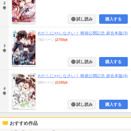
2
巻
試し読み
購入する
わたしに××しなさい！ 映画公開記念 超合本版(3)
782ページ
|
2700pt
3
巻
試し読み
購入する
わたしに××しなさい！ 映画公開記念 超合本版(4)
680ページ
|
2160pt
4
巻
試し読み
購入する
おすすめ作品