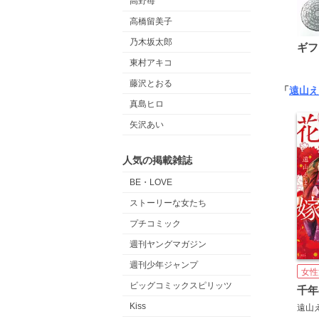
高野苺
高橋留美子
乃木坂太郎
ギフ
東村アキコ
藤沢とおる
「
遠山え
真島ヒロ
矢沢あい
人気の掲載雑誌
BE・LOVE
ストーリーな女たち
プチコミック
週刊ヤングマガジン
週刊少年ジャンプ
女性
ビッグコミックスピリッツ
千年
Kiss
遠山