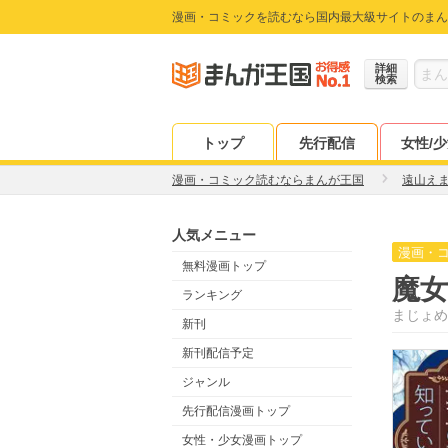
漫画・コミックを読むなら国内最大級サイトのまん
詳細
検索
トップ
先行配信
女性/
漫画・コミック読むならまんが王国
遠山え
人気メニュー
漫画・
無料漫画トップ
魔
ランキング
まじょめ
新刊
新刊配信予定
ジャンル
先行配信漫画トップ
女性・少女漫画トップ