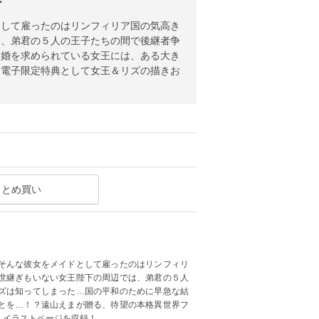
ー
として雇ったのはリンフィリア国の気高き
は、弟君の５人の王子たちの間で後継者争
結婚を求められている女王には、ある大き
！電子限定特典として女王＆リズの描きお
まとめ買い
そんな彼女をメイドとして雇ったのはリンフィリ
世継ぎもいない女王陛下の周辺では、弟君の５人
ズは知ってしまった…国の平和のために早急な結
とを…！？遠山えまが贈る、待望の本格異世界フ
しイラストページを収録！