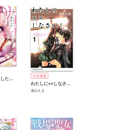
少女漫画
サレ恋～再会した元カレ～
わたしに××しなさい！
遠山えま