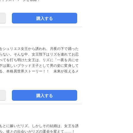
購入する
をシュリエス女王から誘われ、月夜の下で踊った
らない。そんな中、女王陛下はリズを連れてお忍
べてを打ち明けた女王は、リズに「一夜を共にせ
下は麗しいブラッド王子として男の姿に変身して
る、本格異世界ストーリー！！ 未来が視えるメ
購入する
もとに嫁いだリズ。しかしその結婚は、女王を誘
ギル。彼との出会いがリズの運命を変えて……！