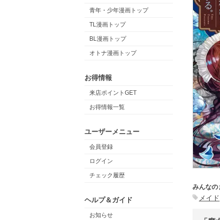
青年・少年漫画トップ
TL漫画トップ
BL漫画トップ
オトナ漫画トップ
お得情報
来店ポイントGET
お得情報一覧
ユーザーメニュー
会員登録
ログイン
チェック履歴
みんなの
メイド
ヘルプ＆ガイド
お知らせ