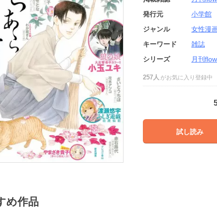
発行元
小学館
ジャンル
女性漫
キーワード
雑誌
シリーズ
月刊flo
257人
がお気に入り登録中
試し読み
すめ作品