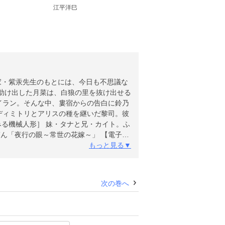
江平洋巳
家・紫汞先生のもとには、今日も不思議な
捕物帳］第１０話試し読み ●豪華執
もっと見る▼
あっちゃんち］ 赤石路代［神無月紫子の優
ウ子］ 新井理恵［新井理恵劇場 猫山さ
次の巻へ