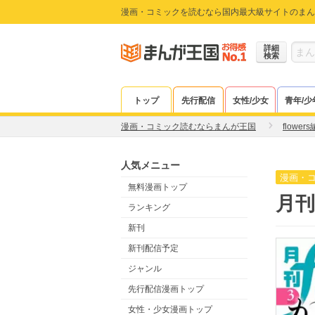
漫画・コミックを読むなら国内最大級サイトのまん
詳細
検索
トップ
先行配信
女性/少女
青年/少
漫画・コミック読むならまんが王国
flower
人気メニュー
漫画・
無料漫画トップ
月刊
ランキング
新刊
新刊配信予定
ジャンル
先行配信漫画トップ
女性・少女漫画トップ