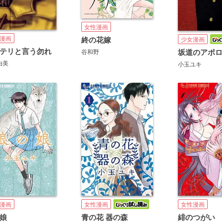
女性漫画
漫画
終の花嫁
少女漫画
テリと言う勿れ
坂道のアポ
谷和野
由美
小玉ユキ
漫画
女性漫画
女性漫画
娘
青の花 器の森
緋のつがい