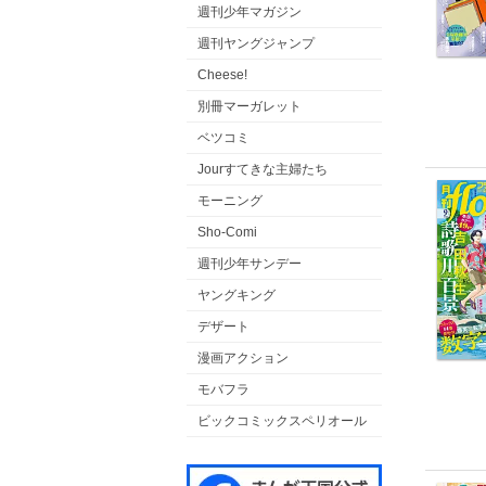
週刊少年マガジン
週刊ヤングジャンプ
Cheese!
別冊マーガレット
ベツコミ
Jourすてきな主婦たち
モーニング
Sho-Comi
週刊少年サンデー
ヤングキング
デザート
漫画アクション
モバフラ
ビックコミックスペリオール