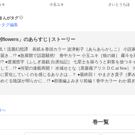
ユキ
小玉ユキ
さいとうちほ
まんがタグ
タグ編集
flowers」のあらすじ | ストーリー
気！流麗幻想譚 表紙＆巻頭カラー 波津彬子［あらあらかしこ］ 小説
ラー 小玉ユキ［狼の娘］ 霧斗を助け出した月菜は、白狼の里を抜け出せる
ン。そんな中、婁宿からの告白に鈴乃
薔薇アリス D.C.al fine］ ディミトリとアリスの種を継いだ黎司。彼
ていくのを感じるありさは…？ ●最終回！ やまざき貴子［夢みる機械人形］ 妹・タナと兄・カイト。ふ
かに…!? ●前後編よみきり前編！巻中カラー わか眉ぎん「夜行の眼～常世の花嫁～」 【電子版
き】 ★衿沢世衣子［弱火の魔法］第１話試し読み ★逢坂みえこ［獣医者正宗
 絹田村子［数字であそぼ。］ さいとうちほ［緋のつがい］ 西炯子［
潰し］ グレゴリ青山［グレさんぽ］ 緒川みのる［ガレキ街のメエとル
地域の相楽さん］ ※本電子書籍内の目次・広告・価格表示等は全て紙で発行した当時のものとなりま
巻へ
一部記事のラインナップが紙版と異なる場合がございます。
巻一覧