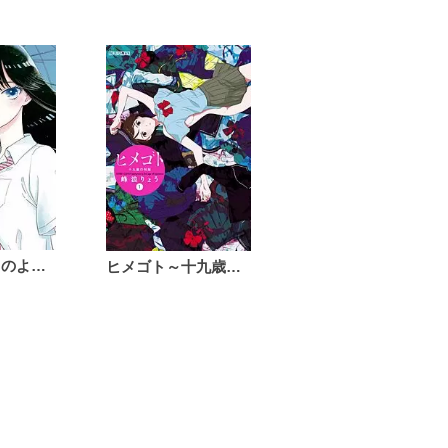
恋は雨上がりのように
ヒメゴト～十九歳の制服～