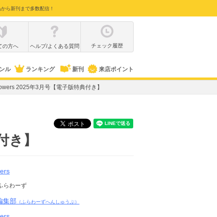
品から新刊まで多数配信！
チェック履歴
ての方へ
ヘルプ/よくある質問
ンル
ランキング
新刊
来店ポイント
lowers 2025年3月号【電子版特典付き】
典付き】
ers
ふらわーず
s編集部
（ふらわーずへんしゅうぶ）
ers