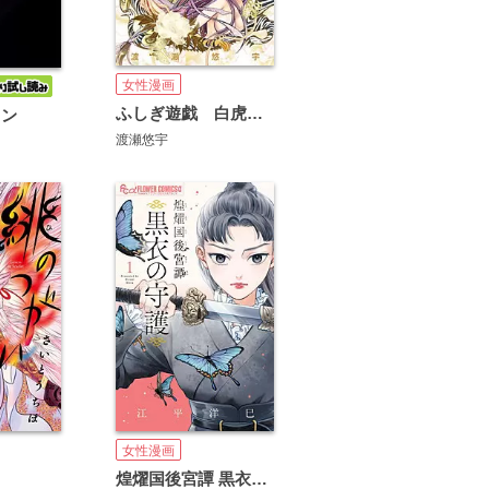
女性漫画
ふしぎ遊戯 白虎仙記
ロン
渡瀬悠宇
女性漫画
煌燿国後宮譚 黒衣の守護