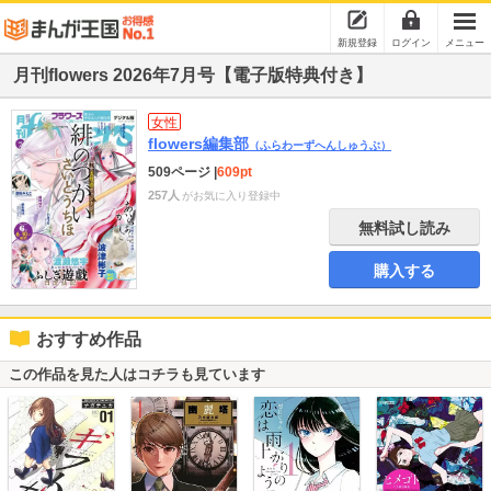
新規登録
ログイン
メニュー
月刊flowers 2026年7月号【電子版特典付き】
女性
flowers編集部
（ふらわーずへんしゅうぶ）
509ページ
|
609pt
257人
がお気に入り登録中
無料試し読み
購入する
おすすめ作品
この作品を見た人はコチラも見ています