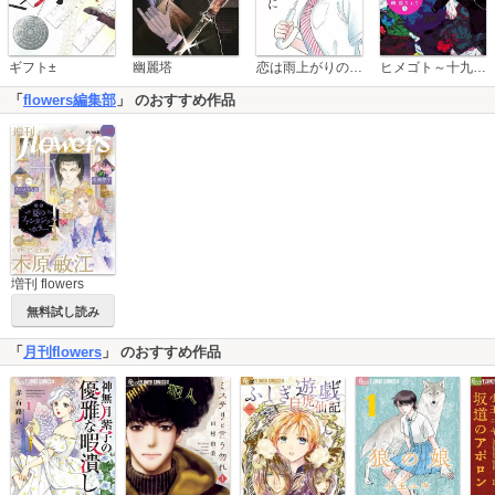
恋は雨上がりのように
ギフト±
幽麗塔
ヒメゴト～十九歳の制服～
「
flowers編集部
」 のおすすめ作品
増刊 flowers
無料試し読み
「
月刊flowers
」 のおすすめ作品