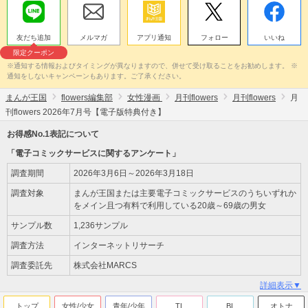
友だち追加
メルマガ
アプリ通知
フォロー
いいね
限定クーポン
※通知する情報およびタイミングが異なりますので、併せて受け取ることをお勧めします。 ※
通知をしないキャンペーンもあります。ご了承ください。
まんが王国
flowers編集部
女性漫画
月刊flowers
月刊flowers
月
刊flowers 2026年7月号【電子版特典付き】
お得感No.1表記について
「電子コミックサービスに関するアンケート」
調査期間
2026年3月6日～2026年3月18日
調査対象
まんが王国または主要電子コミックサービスのうちいずれか
をメイン且つ有料で利用している20歳～69歳の男女
サンプル数
1,236サンプル
調査方法
インターネットリサーチ
調査委託先
株式会社MARCS
詳細表示▼
トップ
女性/少女
青年/少年
TL
BL
オトナ