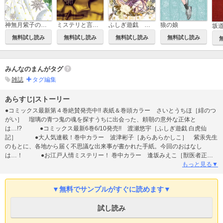
ミステリと言う勿れ
ふしぎ遊戯 白虎仙記
神無月紫子の優雅な暇潰し
狼の娘
坂
無料試し読み
無料試し読み
無料試し読み
無料試し読み
みんなのまんがタグ
雑誌
タグ編集
あらすじ|ストーリー
●コミックス最新第４巻絶賛発売中!! 表紙＆巻頭カラー さいとうちほ［緋のつ
がい］ 瑠璃の青つ鬼の魂を探すうちに出会った、頼朝の意外な正体と
は…!? ●コミックス最新6巻6/10発売!! 渡瀬悠宇［ふしぎ遊戯 白虎仙
記］ ●大人気連載！巻中カラー 波津彬子［あらあらかしこ］ 紫汞先生
のもとに、各地から届く不思議な出来事が書かれた手紙。今回のおはなし
は…！ ●お江戸人情ミステリー！ 巻中カラー 逢坂みえこ［獣医者正宗
捕物帳 二十二］ 高齢者ばかりが住む長屋で事件が起こり…!? ●絹田村子
もっと見る▼
［数字であそぼ。］ ●新鋭ショート連載第３弾 空木帆子［花果つる
日］ 伴侶を得られなかった蜻蛉が最後にとった行動とは…？ 【電子
▼無料でサンプルがすぐに読めます▼
版特典付き】 ★さいとうちほ［円舞曲は白いドレスで］第１話試し読み ★
空木帆子［尖塔の鳥］第１話試し読み ●豪華執筆陣！ 赤石路代［神無
試し読み
月紫子の優雅な暇潰し］ 原作：椹野道流＋漫画：玖保キリコ［祖母姫、ロン
ドンへ行く！］ 小玉ユキ［狼の娘］ 江平洋巳［煌燿国後宮譚 黒衣の守