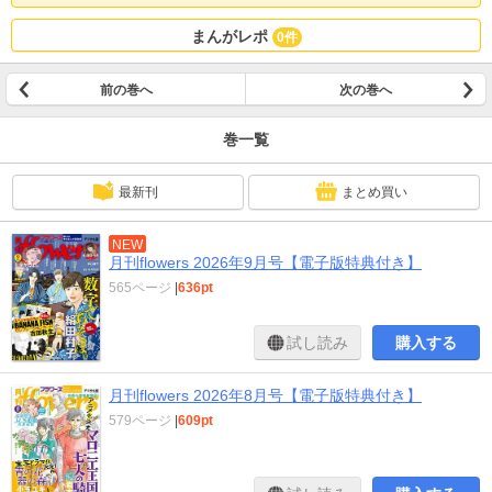
護］ 新井理恵［新井理恵劇場 猫山さん］ 水城せとな［黒薔薇アリス D.C.al
fine］ グレゴリ青山［グレさんぽ］ いわさきふみ［異形の仕立て屋さ
まんがレポ
0件
ん］ ※本電子書籍内の目次・広告・価格表示等は全て紙で発行した当時
のものとなります。 一部記事のラインナップが紙版と異なる場合がございま
す。
前の巻へ
次の巻へ
巻一覧
最新刊
まとめ買い
NEW
月刊flowers 2026年9月号【電子版特典付き】
565ページ
|
636pt
試し読み
購入する
月刊flowers 2026年8月号【電子版特典付き】
579ページ
|
609pt