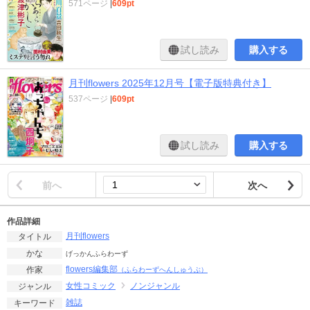
571ページ
|
609pt
試し読み
購入する
月刊flowers 2025年12月号【電子版特典付き】
537ページ
|
609pt
試し読み
購入する
前へ
次へ
作品詳細
月刊flowers
タイトル
かな
げっかんふらわーず
flowers編集部
作家
（ふらわーずへんしゅうぶ）
女性コミック
ノンジャンル
ジャンル
雑誌
キーワード