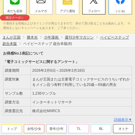
友だち追加
メルマガ
アプリ通知
フォロー
いいね
限定クーポン
※通知する情報およびタイミングが異なりますので、併せて受け取ることをお勧めします。 ※
通知をしないキャンペーンもあります。ご了承ください。
まんが王国
勝木光
少年漫画
週刊少年マガジン
ベイビーステップ
超合本版
ベイビーステップ 超合本版(8)
お得感No.1表記について
「電子コミックサービスに関するアンケート」
調査期間
2026年3月6日～2026年3月18日
調査対象
まんが王国または主要電子コミックサービスのうちいずれか
をメイン且つ有料で利用している20歳～69歳の男女
サンプル数
1,236サンプル
調査方法
インターネットリサーチ
調査委託先
株式会社MARCS
詳細表示▼
トップ
女性/少女
青年/少年
TL
BL
オトナ