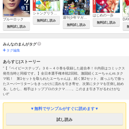
シャングリラ・フロンティア ～クソゲーハンター、神ゲーに挑まんとす～
はじめの一歩
週刊少年マガジン
ブルーロック
DA
無料試し読み
無料試し読み
無料試し読み
無料試し読み
みんなのまんがタグ
タグ編集
あらすじ|ストーリー
”【『ベイビーステップ』３６～４０巻を収録した超合本！※内容はコミックス
発売当時と同様です。】全日本選手権本戦2回戦、激闘続くエーちゃんvs.タク
マ戦！ 第1セットを取られたエーちゃんは、続く第2セット、崖っぷちで放っ
たスーパーリターンをきっかけに流れを引き寄せ、次第にタクマを圧倒し始め
る。しかし、相手はトッププロのタクマ……。このまま引き下がるわけがな
い!!”
▼無料でサンプルがすぐに読めます▼
試し読み