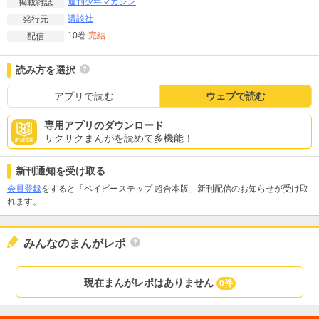
週刊少年マガジン
掲載雑誌
講談社
発行元
10巻
完結
配信
読み方を選択
アプリで読む
ウェブで読む
専用アプリのダウンロード
サクサクまんがを読めて多機能！
新刊通知を受け取る
会員登録
をすると「ベイビーステップ 超合本版」新刊配信のお知らせが受け取
れます。
みんなのまんがレポ
現在まんがレポはありません
0件