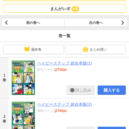
まんがレポ
0件
前の巻へ
次の巻へ
巻一覧
最終巻
まとめ買い
ベイビーステップ 超合本版(1)
971ページ
|
2700pt
1
巻
試し読み
購入する
ベイビーステップ 超合本版(2)
965ページ
|
2700pt
2
巻