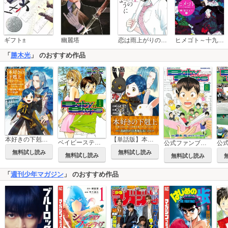
恋は雨上がりのように
ギフト±
幽麗塔
ヒメゴト～十九歳の制服～
「
勝木光
」 のおすすめ作品
本好きの下剋上 第四部
【単話版】本好きの下剋上～司書になるためには手段を選んでいられません～第四部「貴族院の図書館を救いたい！」
ベイビーステップ
公式ファンブック ベイビーステップ オールAノート
無料試し読み
無料試し読み
無料試し読み
無料試し読み
「
週刊少年マガジン
」 のおすすめ作品