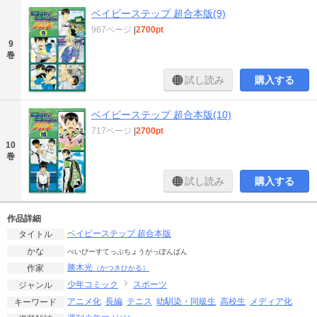
ベイビーステップ 超合本版(9)
967ページ
|
2700pt
9
巻
試し読み
購入する
ベイビーステップ 超合本版(10)
717ページ
|
2700pt
10
巻
試し読み
購入する
作品詳細
ベイビーステップ 超合本版
タイトル
かな
べいびーすてっぷちょうがっぽんばん
勝木光
作家
（かつきひかる）
少年コミック
スポーツ
ジャンル
アニメ化
長編
テニス
幼馴染・同級生
高校生
メディア化
キーワード