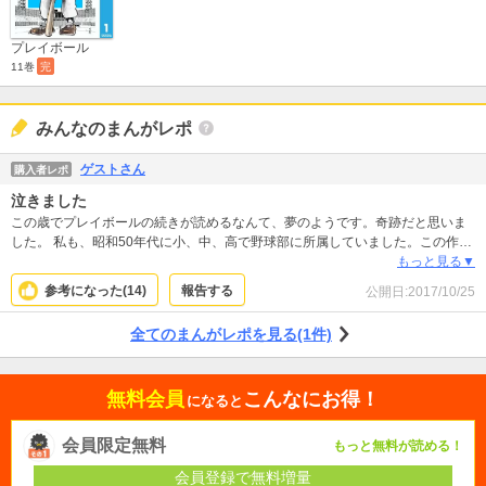
プレイボール
11巻
完
みんなのまんがレポ
ゲストさん
購入者レポ
泣きました
この歳でプレイボールの続きが読めるなんて、夢のようです。奇跡だと思いま
した。 私も、昭和50年代に小、中、高で野球部に所属していました。この作品
から学んだ事もたくさんあった。俺も頑張らないと、と思って読んでいました
もっと見る▼
ね。部室での回し読みでした。懐かしいなぁ。 平凡で下手くそな選手でしたけ
参考になった(
14
)
報告する
公開日:
2017/10/25
ど、上手くなりたいという意志を持った日々の記憶。意志を素直に行動に変え
ていった時期の記憶が甦りました。 読ませていただいて、今の自分の生き方を
全てのまんがレポを見る(1件)
問いました。大切な事を置き忘れてきたんじゃないか？そんな気持ちになりま
した。ありがとうございます。もう一度愚直に頑張ろうって思います。 もっと
楽しませて下さい。コージィ先生の御執筆が続く事をお祈りいたします。頑張
無料会員
こんなにお得！
ってください。
になると
会員限定無料
もっと無料が読める！
会員登録で無料増量