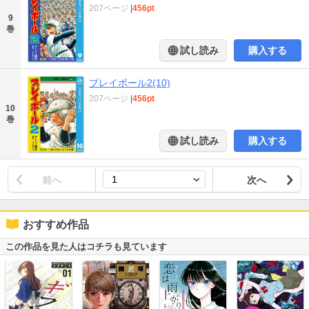
207ページ
|
456pt
9
巻
試し読み
購入する
プレイボール2(10)
207ページ
|
456pt
10
巻
試し読み
購入する
前へ
次へ
おすすめ作品
この作品を見た人はコチラも見ています