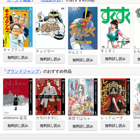
キャプテン2
すくすく
チェイサー
も
かんとく
無料試し読み
無料試し読み
無料試し読み
無料試し読み
「
グランドジャンプ
」のおすすめ作品
adabana 徒花
カモのネギには毒がある 加茂教授の人間経済学講義
レッドムーダン～皇帝に成り上がった女～
来世ではちゃんとします
無料試し読み
無料試し読み
無料試し読み
無料試し読み