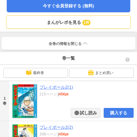
今すぐ会員登録する (無料)
まんがレポを見る
1件
全巻の情報を
閉じる
巻一覧
最終巻
まとめ買い
プレイボール2(1)
215ページ
|
456pt
1
巻
試し読み
購入する
プレイボール2(2)
208ページ
|
456pt