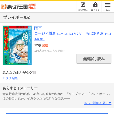
新規登録
ログイン
メニュー
プレイボール2
青年
コージィ城倉
ちばあきお
（こーじぃじょうくら）
（ちば
あきお）
12巻
完結
130人
がお気に入り登録中
無料試し読み
みんなのまんがタグ
タグ編集
あらすじ | ストーリー
青春野球漫画の名作、38年ぶり奇跡の続編!! 『キャプテン』『プレイボール』
後の谷口、丸井、イガラシたちの新たな伝説――!!
もっと詳細を見る▼