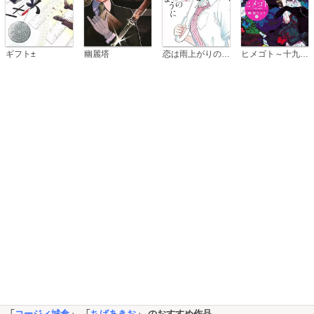
恋は雨上がりのように
ギフト±
幽麗塔
ヒメゴト～十九歳の制服～
「
コージィ城倉
」 「
ちばあきお
」 のおすすめ作品