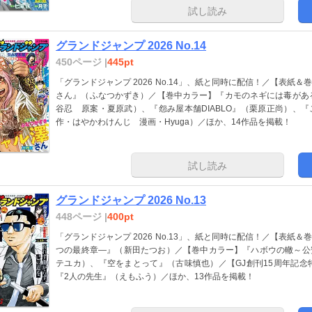
試し読み
グランドジャンプ 2026 No.14
450ページ |
445pt
「グランドジャンプ 2026 No.14」、紙と同時に配信！／【表紙
さん』（ふなつかずき）／【巻中カラー】『カモのネギには毒があ
谷忍 原案・夏原武）、『怨み屋本舗DIABLO』（栗原正尚）、
作・はやかわけんじ 漫画・Hyuga）／ほか、14作品を掲載！
試し読み
グランドジャンプ 2026 No.13
448ページ |
400pt
「グランドジャンプ 2026 No.13」、紙と同時に配信！／【表紙
つの最終章―』（新田たつお）／【巻中カラー】『ハボウの轍～公
テユカ）、『空をまとって』（古味慎也）／【GJ創刊15周年記念
『2人の先生』（えもふう）／ほか、13作品を掲載！