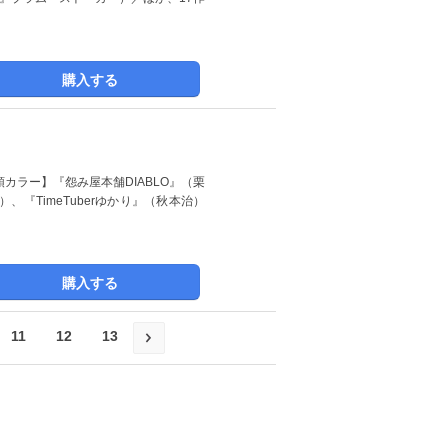
購入する
頭カラー】『怨み屋本舗DIABLO』（栗
『TimeTuberゆかり』（秋本治）
購入する
11
12
13