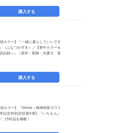
購入する
＆巻頭カラー】『一緒に暮らしていいです
』（ふなつかずき）／【巻中カラー＆
療訴訟録―』（原作：医師・弁護士 富
購入する
巻頭カラー】『Shrink～精神科医ヨワイ
周年記念特別読切第4弾】『いちもん』
、15作品を掲載！