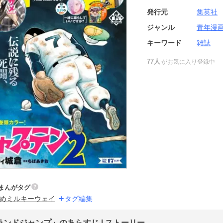
発行元
集英社
ジャンル
青年漫
キーワード
雑誌
77人
がお気に入り登録中
まんがタグ
めミルキーウェイ
タグ編集
ランドジャンプ」のあらすじ | ストーリー