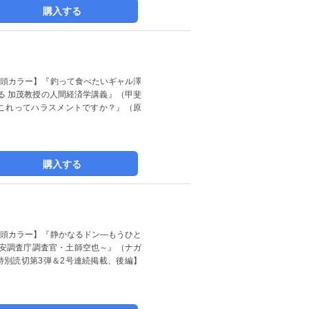
購入する
＆巻頭カラー】『釣って食べたいギャル澤
る 加茂教授の人間経済学講義』（甲斐
『これってハラスメントですか？』（原
購入する
＆巻頭カラー】『静かなるドン―もうひと
安調査庁調査官・土師空也～』（ナガ
特別読切第3弾＆2号連続掲載、後編】