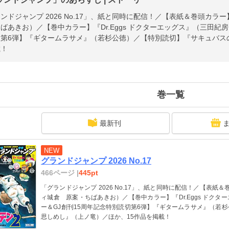
ンドジャンプ 2026 No.17」、紙と同時に配信！／【表紙＆巻頭カ
ばあきお）／【巻中カラー】『Dr.Eggs ドクターエッグス』（三田紀
第6弾】『ギタームラサメ』（若杉公徳）／【特別読切】『サキュバス
載！
巻一覧
最新刊
NEW
グランドジャンプ 2026 No.17
466ページ |
445pt
「グランドジャンプ 2026 No.17」、紙と同時に配信！／【表紙
ィ城倉 原案・ちばあきお）／【巻中カラー】『Dr.Eggs ドク
ー＆GJ創刊15周年記念特別読切第6弾】『ギタームラサメ』（若
思しめし』（上ノ竜）／ほか、15作品を掲載！