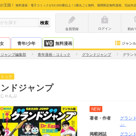
が王国！
無料漫画・電子コミックが10,000冊以上！1冊丸ごと無料、期間限定無料漫画、完結作
ログイン
会員登録
初め
少女
青年/少年
無料漫画
ジャン
ドジャンプ編集部
青年漫画・コミック
グランドジャンプ
グラン
コミック
ランドジャンプ
じゃんぷ
NEW
著者・作者
グラン
ぶ）
掲載雑誌
グラン