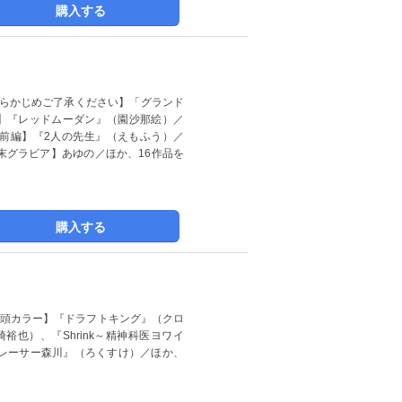
購入する
あらかじめご了承ください】「グランド
ラー】『レッドムーダン』（園沙那絵）／
、前編】『2人の先生』（えもふう）／
巻末グラビア】あゆの／ほか、16作品を
購入する
＆巻頭カラー】『ドラフトキング』（クロ
也）、『Shrink～精神科医ヨワイ
トレーサー森川』（ろくすけ）／ほか、