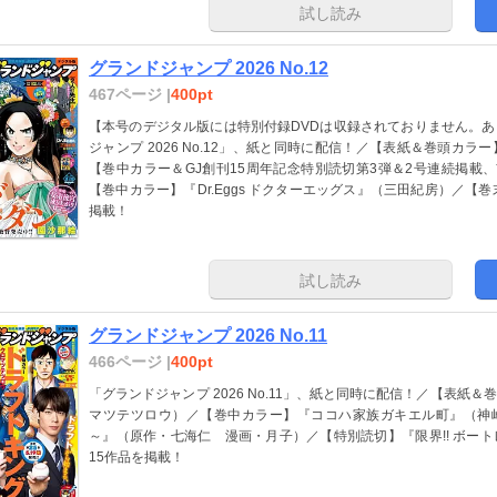
試し読み
グランドジャンプ 2026 No.12
467ページ |
400pt
【本号のデジタル版には特別付録DVDは収録されておりません。
ジャンプ 2026 No.12」、紙と同時に配信！／【表紙＆巻頭カ
【巻中カラー＆GJ創刊15周年記念特別読切第3弾＆2号連続掲載
【巻中カラー】『Dr.Eggs ドクターエッグス』（三田紀房）／【
掲載！
試し読み
グランドジャンプ 2026 No.11
466ページ |
400pt
「グランドジャンプ 2026 No.11」、紙と同時に配信！／【表紙
マツテツロウ）／【巻中カラー】『ココハ家族ガキエル町』（神崎裕
～』（原作・七海仁 漫画・月子）／【特別読切】『限界!! ボー
15作品を掲載！