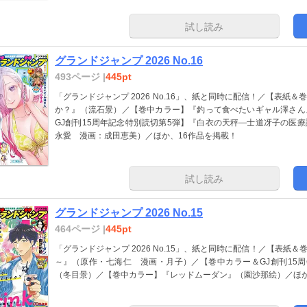
試し読み
グランドジャンプ 2026 No.16
493ページ |
445pt
「グランドジャンプ 2026 No.16」、紙と同時に配信！／【表紙
か？』（流石景）／【巻中カラー】『釣って食べたいギャル澤さん
GJ創刊15周年記念特別読切第5弾】『白衣の天秤―士道冴子の医
永愛 漫画：成田恵美）／ほか、16作品を掲載！
試し読み
グランドジャンプ 2026 No.15
464ページ |
445pt
「グランドジャンプ 2026 No.15」、紙と同時に配信！／【表紙＆
～』（原作・七海仁 漫画・月子）／【巻中カラー＆GJ創刊15
（冬目景）／【巻中カラー】『レッドムーダン』（園沙那絵）／ほか