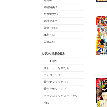
高野苺
高橋留美子
乃木坂太郎
東村アキコ
藤沢とおる
真島ヒロ
矢沢あい
人気の掲載雑誌
BE・LOVE
ストーリーな女たち
プチコミック
週刊ヤングマガジン
週刊少年ジャンプ
ビッグコミックスピリッツ
Kiss