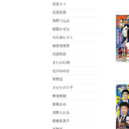
石田スイ
石田拓実
海野つなみ
楳図かずお
大久保ヒロミ
御茶漬海苔
河原和音
きたがわ翔
北川みゆき
草野誼
さかたのり子
椎名軽穂
新條まゆ
清野とおる
曽根富美子