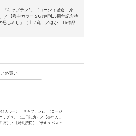
ラー】『キャプテン2』（コージィ城倉 原
房）／【巻中カラー＆GJ創刊15周年記念特
の思しめし』（上ノ竜）／ほか、15作品
まとめ買い
＆巻頭カラー】『キャプテン2』（コージ
ターエッグス』（三田紀房）／【巻中カラ
杉公徳）／【特別読切】『サキュバスの