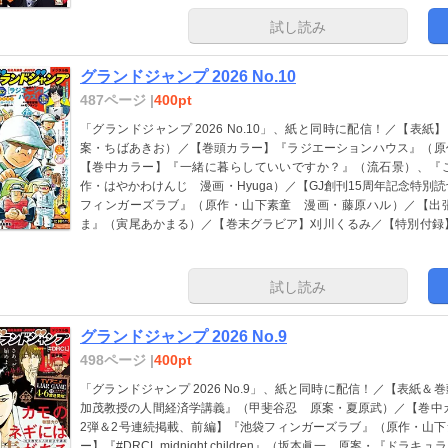
試し読み
グランドジャンプ 2026 No.10
487ページ |
400pt
「グランドジャンプ 2026 No.10」、紙と同時に配信！／【表
案・ちばあきお）／【巻頭カラー】『ラジエーションハウス』（原
【巻中カラー】『一緒に暮らしていいですか？』（流石景）、『
作・はやかわけんじ 漫画・Hyuga）／【GJ創刊15周年記念特別
フィンガーズラブ』（原作・山下素童 漫画・藤原ハル）／【出
ま』（寅尾あかまる）／【巻末グラビア】刈川くるみ／【特別付録
ル版はグラビアとして巻末に収録）／ほか、14作品を掲載！
試し読み
グランドジャンプ 2026 No.9
498ページ |
400pt
「グランドジャンプ 2026 No.9」、紙と同時に配信！／【表紙
加茂教授の人間経済学講義』（甲斐谷忍 原案・夏原武）／【巻中カ
2弾＆2号連続掲載、前編】『池袋フィンガーズラブ』（原作・山
ー】『#DRCL midnight children』（坂本眞一 原案・『ド