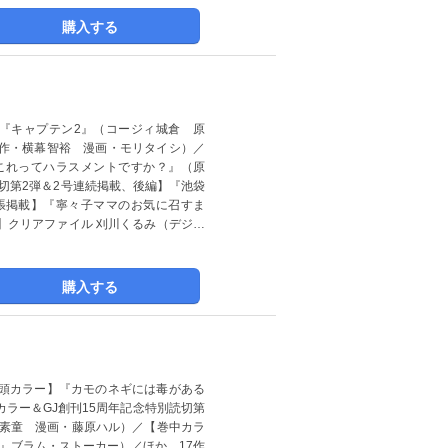
購入する
紙】『キャプテン2』（コージィ城倉 原
作・横幕智裕 漫画・モリタイシ）／
これってハラスメントですか？』（原
読切第2弾＆2号連続掲載、後編】『池袋
張掲載】『寧々子ママのお気に召すま
】クリアファイル 刈川くるみ（デジタ
購入する
＆巻頭カラー】『カモのネギには毒がある
ラー＆GJ創刊15周年記念特別読切第
下素童 漫画・藤原ハル）／【巻中カラ
ラキュラ』ブラム・ストーカー）／ほか、17作