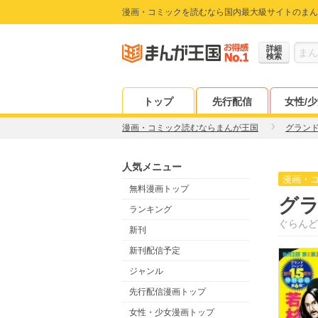
漫画・コミックを読むなら国内最大級サイトのまん
詳細
検索
トップ
先行配信
女性/
漫画・コミック読むならまんが王国
グラン
人気メニュー
漫画・
無料漫画トップ
グ
ランキング
ぐらんど
新刊
新刊配信予定
ジャンル
先行配信漫画トップ
女性・少女漫画トップ