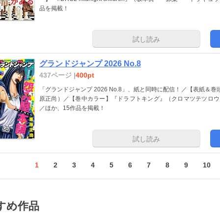
品を掲載！
試し読み
グランドジャンプ 2026 No.8
437ページ |
400pt
「グランドジャンプ 2026 No.8」、紙と同時に配信！／【表紙＆巻
原正尚）／【巻中カラー】『ドラフトキング』（クロマツテツロウ）、
／ほか、15作品を掲載！
試し読み
1
2
3
4
5
6
7
8
9
10
すめ作品