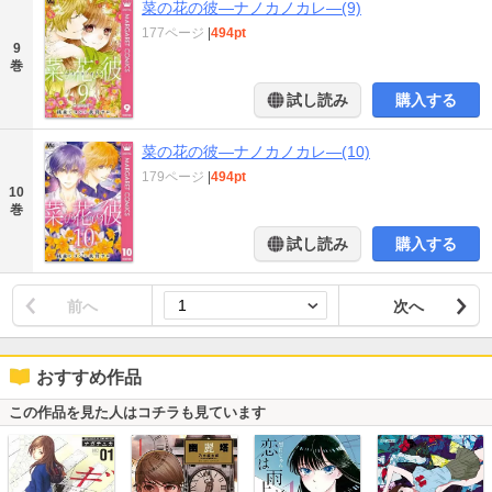
菜の花の彼―ナノカノカレ―(9)
177ページ
|
494pt
9
巻
試し読み
購入する
菜の花の彼―ナノカノカレ―(10)
179ページ
|
494pt
10
巻
試し読み
購入する
前へ
次へ
おすすめ作品
この作品を見た人はコチラも見ています