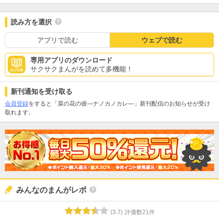
読み方を選択
アプリで読む
ウェブで読む
専用アプリのダウンロード
サクサクまんがを読めて多機能！
新刊通知を受け取る
会員登録
をすると「菜の花の彼―ナノカノカレ―」新刊配信のお知らせが受け
取れます。
みんなのまんがレポ
(
3.7
)
評価数
21
件