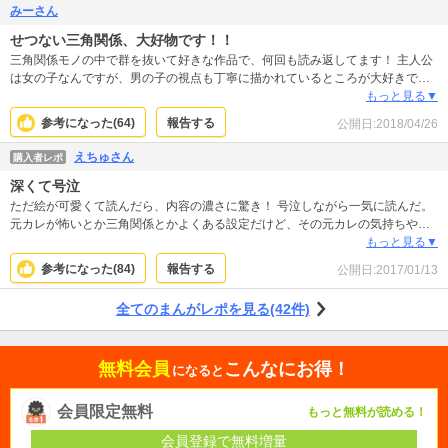
みーさん
せつない三角関係、大好物です！！
三角関係モノの中で群を抜いて好きな作品で、何回も読み返してます！ 主人公
は女の子なんですが、男の子の視点も丁寧に描かれているところが大好きで
す！ 個人的に当て馬ポジションはイケメンであるほどオイシイと思っているの
もっと見る▼
で、執着系オレ様不器用イケメンという最高すぎる設定にやられました！！！
参考になった(
64
)
報告する
公開日:
2018/04/26
ヒーローは正反対な太陽のような癒し系年下イケメンなんですが、主人公への
想いが強くなるごとに成長していってそこもイイ！ そして2人ともヒロインに
えちゅさん
購入者レポ
メロメロ一途で嫉妬深いところも悶絶です！！！ こんな風に想われたい！！！
深くて号泣
ただ絵が可愛くて読んだら、内容の濃さに驚き！ 号泣しながら一気に読んだ。
元カレが怖いとか三角関係とかよくある設定だけど、その元カレの気持ちや主
人公の周りの人たちの感情が丁寧に描かれている。 深くて暗いところまで引っ
もっと見る▼
張っていってくれる。 まだ11巻までしか読めていないのだけれど、ぜひ最後ま
参考になった(
84
)
報告する
公開日:
2017/01/13
で読んでほしい作品！ラストが気になる！！ タイトルのテンポも好き。
全てのまんがレポを見る(42件)
無料会員
こんなにお得！
になると
会員限定無料
もっと無料が読める！
会員登録で無料増量