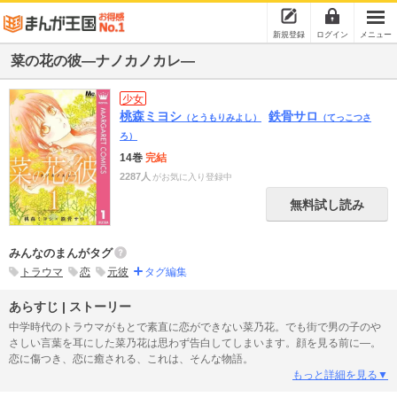
新規登録
ログイン
メニュー
菜の花の彼―ナノカノカレ―
少女
桃森ミヨシ
鉄骨サロ
（とうもりみよし）
（てっこつさ
ろ）
14巻
完結
2287人
がお気に入り登録中
無料試し読み
みんなのまんがタグ
トラウマ
恋
元彼
タグ編集
あらすじ | ストーリー
中学時代のトラウマがもとで素直に恋ができない菜乃花。でも街で男の子のや
さしい言葉を耳にした菜乃花は思わず告白してしまいます。顔を見る前に―。
恋に傷つき、恋に癒される、これは、そんな物語。
もっと詳細を見る▼