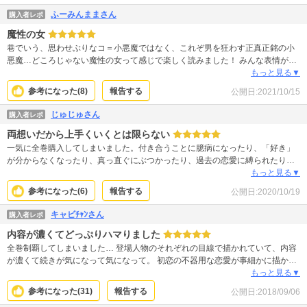
ふーみんままさん
購入者レポ
魔性の女
巷でいう、思わせぶりなコ＝小悪魔ではなく、これぞ男を狂わす正真正銘の小
悪魔…どころじゃない魔性の女って感じで楽しく読みました！ みんな表情が素
敵で見入ってしまいました。 もう計算どころではない、生まれ持っての魔性を
もっと見る▼
是非ご堪能あれ。
参考になった(
8
)
報告する
公開日:
2021/10/15
じゅじゅさん
購入者レポ
両想いだから上手くいくとは限らない
一気に全巻購入してしまいました。付き合うことに臆病になったり、「好き」
が分からなくなったり、真っ直ぐにぶつかったり、過去の恋愛に縛られたり
と、菜乃花を取り巻く全てに引き込まれます。温かさ、切なさ、もどかしさ、
もっと見る▼
優しさ、空回りしたり報われたり…そんな物語です。
参考になった(
6
)
報告する
公開日:
2020/10/19
キャビﾁｬﾝさん
購入者レポ
内容が濃くてどっぷりハマりました
全巻制覇してしまいました… 登場人物のそれぞれの目線で描かれていて、内容
が濃くて続きが気になって気になって。 初恋の不器用な恋愛が事細かに描かれ
ていて、遠い昔の記憶を思い出してみたりしました。こんなにしっかり自分の
もっと見る▼
気持も、相手の気持も考えられてなかったな、と思いました。気持ちに真っ直
参考になった(
31
)
報告する
公開日:
2018/09/06
ぐに向かい合える姿が羨ましく思えました。