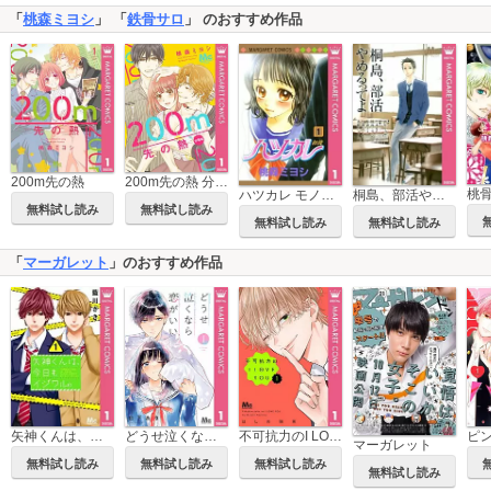
「
桃森ミヨシ
」 「
鉄骨サロ
」 のおすすめ作品
200m先の熱
200m先の熱 分冊版
ハツカレ モノクロ版
桐島、部活やめるってよ
無料試し読み
無料試し読み
無料試し読み
無料試し読み
「
マーガレット
」のおすすめ作品
矢神くんは、今日もイジワル。
どうせ泣くなら恋がいい
不可抗力のI LOVE YOU
マーガレット
無料試し読み
無料試し読み
無料試し読み
無料試し読み