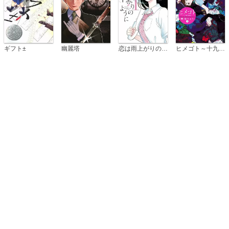
恋は雨上がりのように
ギフト±
幽麗塔
ヒメゴト～十九歳の制服～