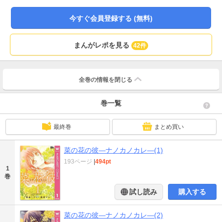
今すぐ会員登録する (無料)
まんがレポを見る
42件
全巻の情報を
閉じる
巻一覧
最終巻
まとめ買い
菜の花の彼―ナノカノカレ―(1)
193ページ
|
494pt
1
巻
試し読み
購入する
菜の花の彼―ナノカノカレ―(2)