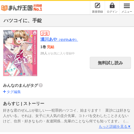
新規登録
ログイン
メニュー
ハツコイに、手錠
少女
瀬川あや
（せがわあや）
1巻
完結
28人
がお気に入り登録中
無料試し読み
みんなのまんがタグ
タグ編集
あらすじ | ストーリー
好きな君のぜんぶが欲しい──犯罪的ハツコイ、始まります！ 菜沙には好きな
人がいる。それは、女子に大人気の圭介先輩。コトバを交わしたことさえない
けど、住所・好きなもの・友達関係…先輩のことなら何でも知ってます。（っ
て、これってストーカー!?） ところが、先輩の弟で極悪ドS男・千博に、犯罪
もっと詳細を見る▼
的行為の証拠を撮られたことをキッカケに、「フツーの初恋」は急展開…。