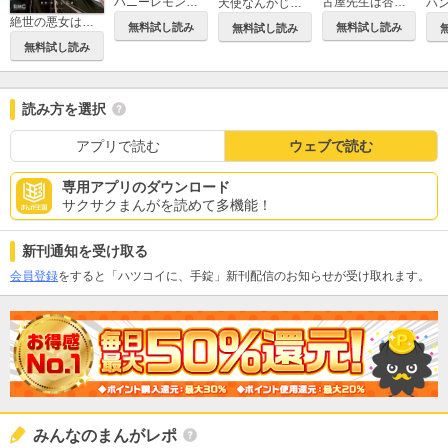
ハニーレモンソーダ
古屋先生は杏ちゃんのモノ
天使なんかじゃない
ハ
絶世の悪女は魔王子さまに寵愛される
無料試し読み
無料試し読み
無料試し読み
無料試し読み
読み方を選択
アプリで読む
ウェブで読む
専用アプリのダウンロード
サクサクまんがを読めて多機能！
新刊通知を受け取る
会員登録
をすると「ハツコイに、手錠」新刊配信のお知らせが受け取れます。
みんなのまんがレポ