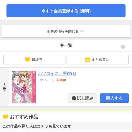
単行本化の希望殺到！ 傑作読みきり2本も同時収録!! 【同時収録】太陽くん
とサイボーグ／SISTER
今すぐ会員登録する (無料)
全巻の情報を
閉じる
巻一覧
最終巻
まとめ買い
ハツコイに、手錠(1)
195ページ
|
494pt
1
巻
試し読み
購入する
おすすめ作品
この作品を見た人はコチラも見ています