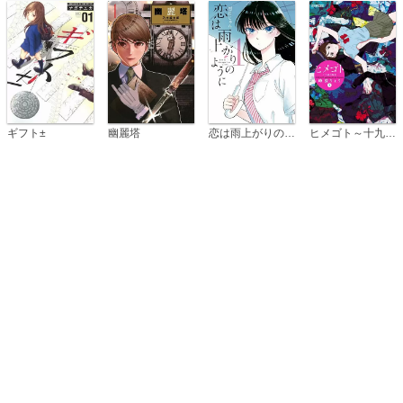
恋は雨上がりのように
ギフト±
幽麗塔
ヒメゴト～十九歳の制服～