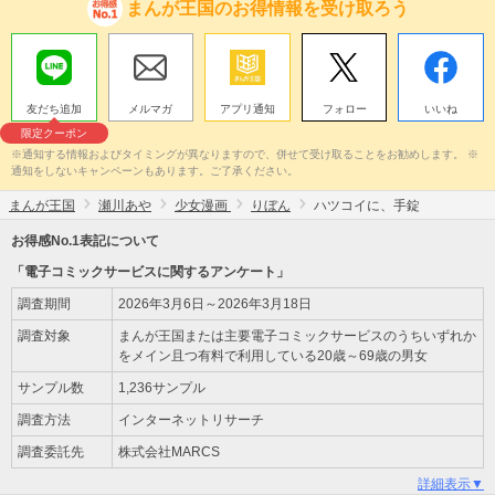
まんが王国のお得情報を受け取ろう
友だち追加
メルマガ
アプリ通知
フォロー
いいね
限定クーポン
※通知する情報およびタイミングが異なりますので、併せて受け取ることをお勧めします。 ※
通知をしないキャンペーンもあります。ご了承ください。
まんが王国
瀬川あや
少女漫画
りぼん
ハツコイに、手錠
お得感No.1表記について
「電子コミックサービスに関するアンケート」
調査期間
2026年3月6日～2026年3月18日
調査対象
まんが王国または主要電子コミックサービスのうちいずれか
をメイン且つ有料で利用している20歳～69歳の男女
サンプル数
1,236サンプル
調査方法
インターネットリサーチ
調査委託先
株式会社MARCS
詳細表示▼