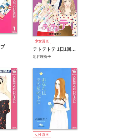
少女漫画
ップ
テトテトテ 1日1回3人で??しないと死ぬ話【タテヨミ】
池谷理香子
女性漫画