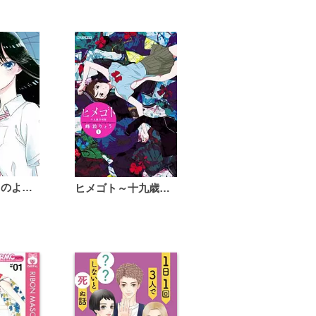
恋は雨上がりのように
ヒメゴト～十九歳の制服～