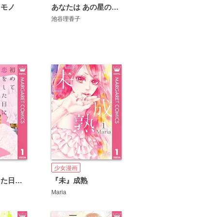
ラモノ
あなたは あの星の下に
池谷理香子
少女漫画
初めて恋をした日に読む話
『未』成熟
Maria