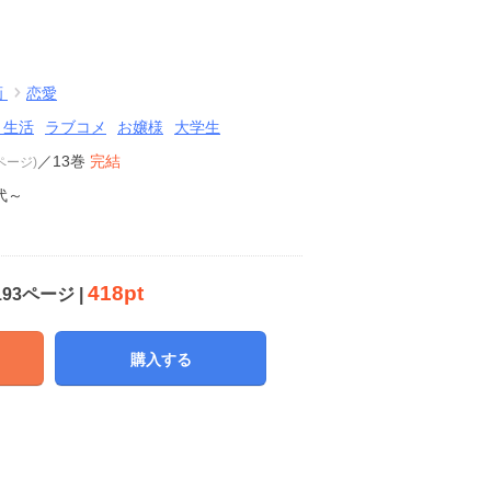
画
恋愛
・生活
ラブコメ
お嬢様
大学生
／13巻
完結
3ページ)
代～
418pt
193ページ |
購入する