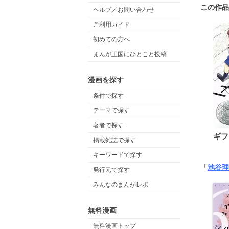
この作品
ヘルプ／お問い合わせ
ご利用ガイド
初めての方へ
まんが王国にひとこと投稿
漫画を探す
条件で探す
テーマで探す
著者で探す
ギフ
掲載雑誌で探す
キーワードで探す
「
池谷理
発行元で探す
みんなのまんがレポ
無料漫画
無料漫画トップ