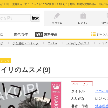
が王国！
無料漫画・電子コミックが10,000冊以上！1冊丸ごと無料、期間限定無料漫画、完結作
ログイン
会員登録
初め
少女
青年/少年
無料漫画
ジャン
香子
少女漫画・コミック
Cookie
ハコイリのムスメ
ハコイ
コミック
イリのムスメ(9)
ベストセラー
タイトル
ハコイ
ふりがな
はこいり
著者・作者
池谷理