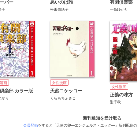
ーバー
悪いのは誰
有閑倶楽部
鳥子
松田奈緒子
一条ゆかり
漫画
女性漫画
女性漫画
倶楽部 カラー版
天然コケッコー
正義の味方
ゆかり
くらもちふさこ
聖千秋
新刊通知を受け取る
会員登録
をすると「天使の卵―エンジェルス・エッグ―」新刊配信の