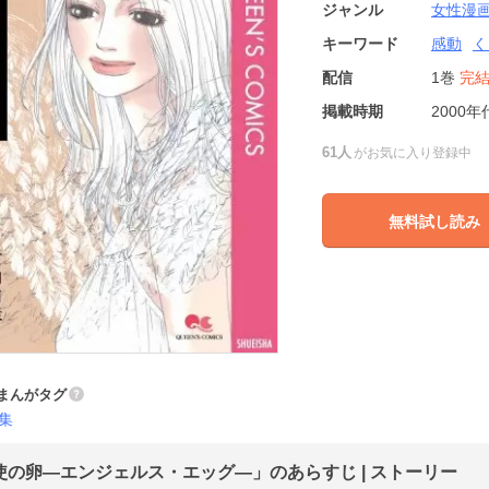
ジャンル
女性漫
キーワード
感動
く
配信
1巻
完
掲載時期
2000年
61人
がお気に入り登録中
無料試し読み
まんがタグ
集
使の卵―エンジェルス・エッグ―」のあらすじ | ストーリー