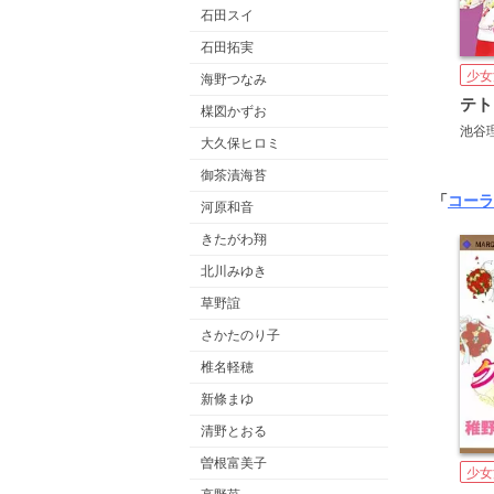
石田スイ
石田拓実
少女
海野つなみ
楳図かずお
池谷
大久保ヒロミ
御茶漬海苔
「
コーラ
河原和音
きたがわ翔
北川みゆき
草野誼
さかたのり子
椎名軽穂
新條まゆ
清野とおる
曽根富美子
少女