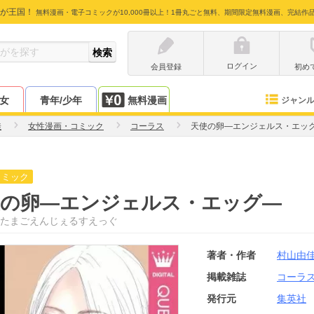
が王国！
無料漫画・電子コミックが10,000冊以上！1冊丸ごと無料、期間限定無料漫画、完結作
ログイン
会員登録
初め
少女
青年/少年
無料漫画
ジャン
佳
女性漫画・コミック
コーラス
天使の卵―エンジェルス・エッ
コミック
使の卵―エンジェルス・エッグ―
たまごえんじぇるすえっぐ
著者・作者
村山由
掲載雑誌
コーラ
発行元
集英社