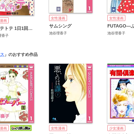
女性漫画
女性漫画
漫画
サムシング
FUTAGO―
テトテトテ 1日1回3人で??しないと死ぬ話【タテヨミ】
池谷理香子
池谷理香子
理香子
ス
」のおすすめ作品
漫画
女性漫画
少女漫画