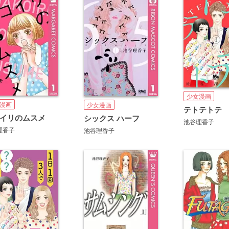
少女漫画
漫画
少女漫画
テトテトテ
イリのムスメ
シックス ハーフ
池谷理香子
理香子
池谷理香子