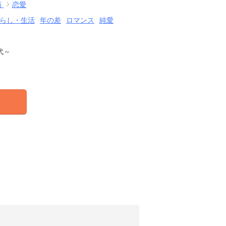
画
恋愛
らし・生活
年の差
ロマンス
純愛
結
代～