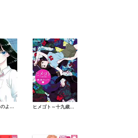
恋は雨上がりのように
ヒメゴト～十九歳の制服～