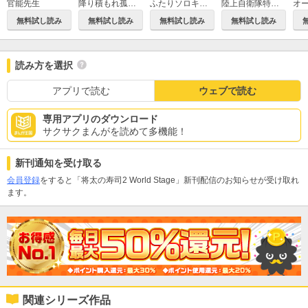
官能先生
降り積もれ孤独な死よ
ふたりソロキャンプ
陸上自衛隊特務諜報機関 別班の犬
無料試し読み
無料試し読み
無料試し読み
無料試し読み
読み方を選択
アプリで読む
ウェブで読む
専用アプリのダウンロード
サクサクまんがを読めて多機能！
新刊通知を受け取る
会員登録
をすると「将太の寿司2 World Stage」新刊配信のお知らせが受け取れ
ます。
関連シリーズ作品