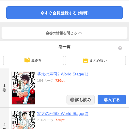
なくパリへと飛んだ将太は、美食の都で未来を握ることができるのか!?
今すぐ会員登録する (無料)
全巻の情報を
閉じる
巻一覧
最終巻
まとめ買い
将太の寿司2 World Stage(1)
194ページ
|
720pt
1
巻
試し読み
購入する
将太の寿司2 World Stage(2)
210ページ
|
720pt
2