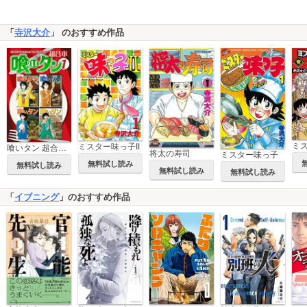
「
寺沢大介
」 のおすすめ作品
ミスター味っ子II
喰いタン 超合本版
将太の寿司
ミスター味っ子
無料試し読み
無料試し読み
無料試し読み
無料試し読み
「
イブニング
」のおすすめ作品