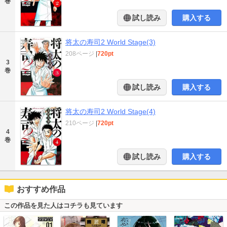
巻
試し読み
購入する
将太の寿司2 World Stage(3)
208ページ
|
720pt
3
巻
試し読み
購入する
将太の寿司2 World Stage(4)
210ページ
|
720pt
4
巻
試し読み
購入する
おすすめ作品
この作品を見た人はコチラも見ています