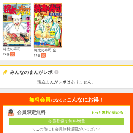
将太の寿司
将太の寿司 全国大会編
27巻
完
17巻
完
みんなのまんがレポ
現在まんがレポはありません。
無料会員
こんなにお得！
になると
会員限定無料
もっと無料が読める！
会員登録で無料増量
＼この他にも会員無料漫画がいっぱい／