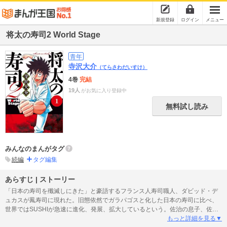
新規登録
ログイン
メニュー
将太の寿司2 World Stage
青年
寺沢大介
（てらさわだいすけ）
4巻
完結
19人
がお気に入り登録中
無料試し読み
みんなのまんがタグ
続編
タグ編集
あらすじ | ストーリー
「日本の寿司を殲滅しにきた」と豪語するフランス人寿司職人、ダビッド・デ
ュカスが鳳寿司に現れた。旧態依然でガラパゴスと化した日本の寿司に比べ、
世界ではSUSHIが急速に進化、発展、拡大しているという。佐治の息子、佐治
将太は、ダビッドの作る寿司を見て、世界へ出ることを決意。金もコネも何も
もっと詳細を見る▼