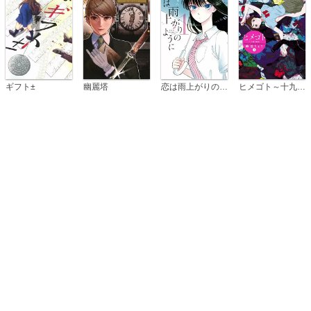
恋は雨上がりのように
ギフト±
幽麗塔
ヒメゴト～十九歳の制服～