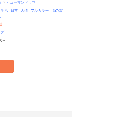
画
ヒューマンドラマ
・生活
日常
人情
フルカラー
ほのぼ
し
結
ーズ
代～