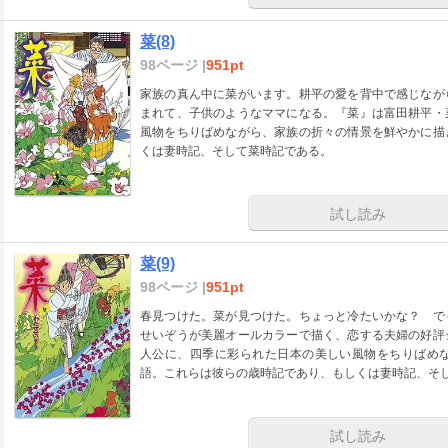
菜(8)
98ページ |
951pt
家族の真ん中に菜がいます。耕平の愛を背中で感じなが
まれて、子供のようなママになる。『菜』は富田耕平・
風物をちりばめながら、家族の折々の情景を鮮やかに描
くは妻時記、そして菜時記である。
試し読み
菜(9)
98ページ |
951pt
春見つけた。菜が見つけた。ちょっと冷たいかな？ で
せいぞうが美麗オールカラーで描く、恋する夫婦の好評
人公に、四季に彩られた日本の美しい風物をちりばめ
語。これらは彼らの歳時記であり、もしくは妻時記、そ
試し読み