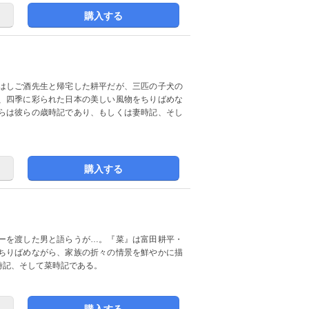
購入する
はしご酒先生と帰宅した耕平だが、三匹の子犬の
、四季に彩られた日本の美しい風物をちりばめな
らは彼らの歳時記であり、もしくは妻時記、そし
購入する
ーを渡した男と語らうが…。『菜』は富田耕平・
ちりばめながら、家族の折々の情景を鮮やかに描
時記、そして菜時記である。
購入する