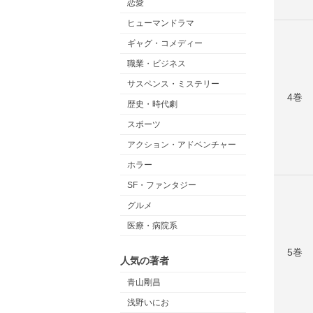
恋愛
ヒューマンドラマ
ギャグ・コメディー
職業・ビジネス
サスペンス・ミステリー
4巻
歴史・時代劇
スポーツ
アクション・アドベンチャー
ホラー
SF・ファンタジー
グルメ
医療・病院系
5巻
人気の著者
青山剛昌
浅野いにお