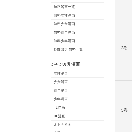
無料漫画一覧
無料女性漫画
無料少女漫画
無料青年漫画
無料少年漫画
2巻
期間限定 無料一覧
ジャンル別漫画
女性漫画
少女漫画
青年漫画
少年漫画
TL漫画
3巻
BL漫画
オトナ漫画