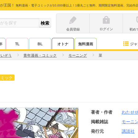
が王国！
無料漫画・電子コミックが10,000冊以上！1冊丸ごと無料、期間限定無料漫画、完結作
ログイン
会員登録
初め
ジャ
年
TL
BL
オトナ
無料漫画
せいぞう
青年漫画・コミック
モーニング
菜
コミック
著者・作者
わたせ
掲載雑誌
モーニ
発行元
講談社