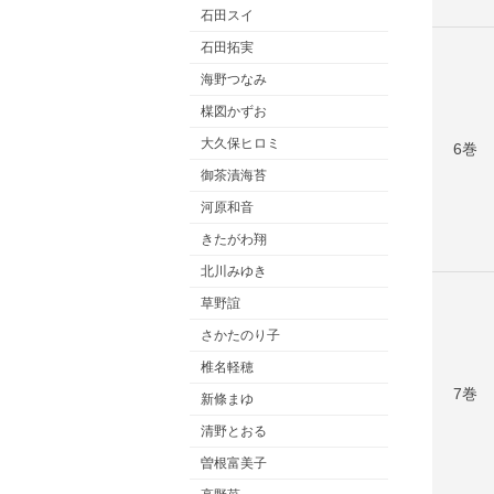
石田スイ
石田拓実
海野つなみ
楳図かずお
大久保ヒロミ
6巻
御茶漬海苔
河原和音
きたがわ翔
北川みゆき
草野誼
さかたのり子
椎名軽穂
7巻
新條まゆ
清野とおる
曽根富美子