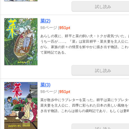
試し読み
菜(2)
98ページ |
951pt
あらしの夜に、耕平と菜の飼い犬・トクが産気づいた。
うち一匹が……。『菜』は富田耕平・菜夫妻を主人公に
がら、家族の折々の情景を鮮やかに描き出す物語。これ
て菜時記である。
試し読み
菜(3)
98ページ |
951pt
菜が散歩中にラブレターを貰った。耕平は菜にラブレタ
菜夫妻を主人公に、四季に彩られた日本の美しい風物を
き出す物語。これらは彼らの歳時記であり、もしくは妻
試し読み