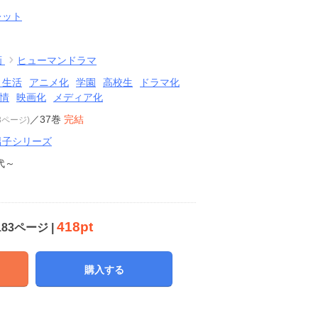
レット
画
ヒューマンドラマ
・生活
アニメ化
学園
高校生
ドラマ化
情
映画化
メディア化
／37巻
完結
83ページ)
男子シリーズ
代～
418pt
183ページ |
購入する