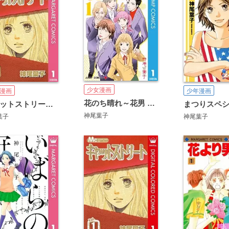
少女漫画
漫画
少年漫画
花のち晴れ～花男 Next Season～
キャットストリート モノクロ版
神尾葉子
葉子
神尾葉子