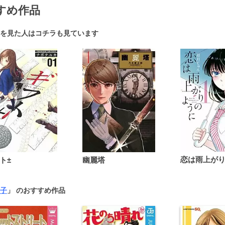
すめ作品
を見た人はコチラも見ています
ト±
幽麗塔
子
」 のおすすめ作品