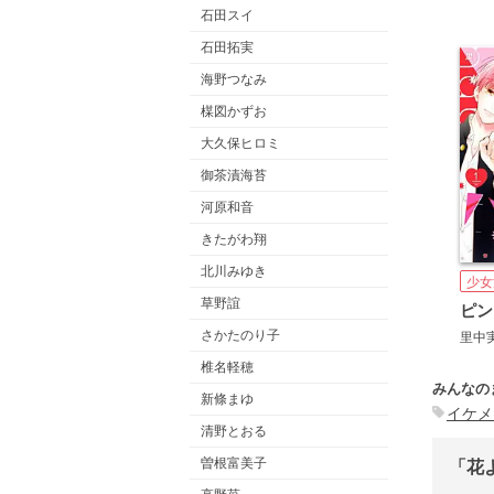
石田スイ
石田拓実
海野つなみ
楳図かずお
大久保ヒロミ
御茶漬海苔
河原和音
きたがわ翔
北川みゆき
少女
草野誼
ピン
さかたのり子
里中
椎名軽穂
みんなの
新條まゆ
イケメ
清野とおる
曽根富美子
「花