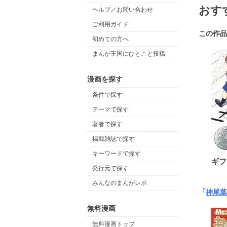
おす
ヘルプ／お問い合わせ
ご利用ガイド
この作品
初めての方へ
まんが王国にひとこと投稿
漫画を探す
条件で探す
テーマで探す
著者で探す
掲載雑誌で探す
キーワードで探す
ギフ
発行元で探す
みんなのまんがレポ
「
神尾葉
無料漫画
無料漫画トップ