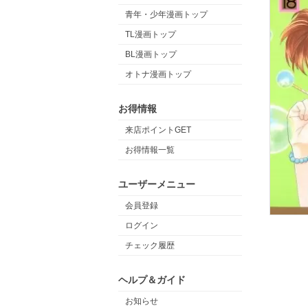
青年・少年漫画トップ
TL漫画トップ
BL漫画トップ
オトナ漫画トップ
お得情報
来店ポイントGET
お得情報一覧
ユーザーメニュー
会員登録
ログイン
チェック履歴
ヘルプ＆ガイド
お知らせ