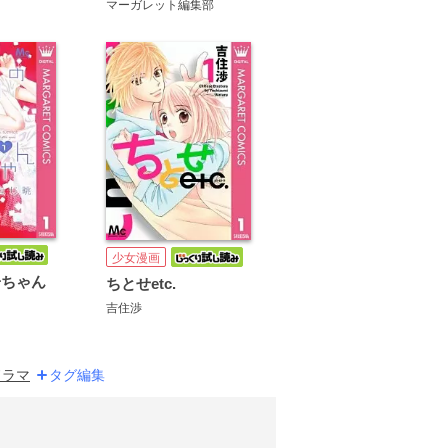
マーガレット編集部
少女漫画
子ちゃん
ちとせetc.
吉住渉
ドラマ
タグ編集