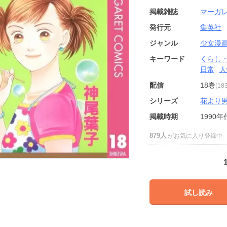
掲載雑誌
マーガ
発行元
集英社
ジャンル
少女漫
キーワード
くらし
日常
人
配信
18巻
(1
シリーズ
花より
掲載時期
1990年
879人
がお気に入り登録中
試し読み