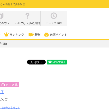
品から新刊まで多数配信！
チェック履歴
ての方へ
ヘルプ/よくある質問
ル
ランキング
新刊
来店ポイント
(18)
アニメ化
男子
だんご
子
（かみおようこ）