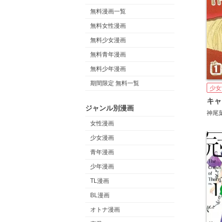
無料漫画一覧
無料女性漫画
無料少女漫画
無料青年漫画
無料少年漫画
期間限定 無料一覧
少女
ジャンル別漫画
神尾
女性漫画
少女漫画
青年漫画
少年漫画
TL漫画
BL漫画
オトナ漫画