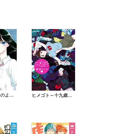
恋は雨上がりのように
ヒメゴト～十九歳の制服～