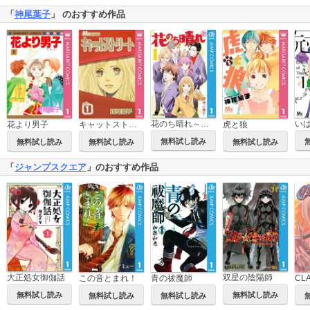
「
神尾葉子
」 のおすすめ作品
花のち晴れ～花男 Next Season～
い
花より男子
キャットストリート モノクロ版
虎と狼
無料試し読み
無料試し読み
無料試し読み
無料試し読み
「
ジャンプスクエア
」のおすすめ作品
大正処女御伽話
双星の陰陽師
この音とまれ！
青の祓魔師
CL
無料試し読み
無料試し読み
無料試し読み
無料試し読み