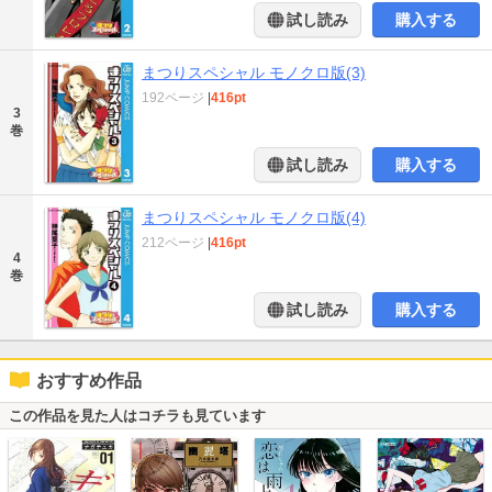
試し読み
購入する
まつりスペシャル モノクロ版(3)
192ページ
|
416pt
3
巻
試し読み
購入する
まつりスペシャル モノクロ版(4)
212ページ
|
416pt
4
巻
試し読み
購入する
おすすめ作品
この作品を見た人はコチラも見ています