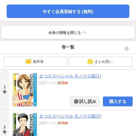
今すぐ会員登録する (無料)
全巻の情報を
閉じる
巻一覧
最終巻
まとめ買い
まつりスペシャル モノクロ版(1)
210ページ
|
416pt
1
巻
試し読み
購入する
まつりスペシャル モノクロ版(2)
192ページ
|
416pt
2
巻