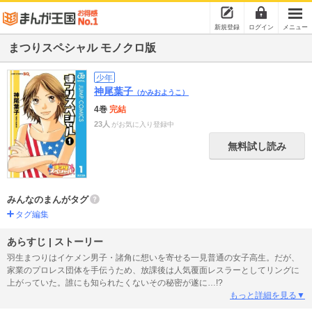
新規登録
ログイン
メニュー
まつりスペシャル モノクロ版
少年
神尾葉子
（かみおようこ）
4巻
完結
23人
がお気に入り登録中
無料試し読み
みんなのまんがタグ
タグ編集
あらすじ | ストーリー
羽生まつりはイケメン男子・諸角に想いを寄せる一見普通の女子高生。だが、
家業のプロレス団体を手伝うため、放課後は人気覆面レスラーとしてリングに
上がっていた。誰にも知られたくないその秘密が遂に…!?
もっと詳細を見る▼