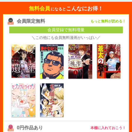
無料会員
こんなにお得！
になると
会員限定無料
もっと無料が読める！
会員登録で無料増量
＼この他にも会員無料漫画がいっぱい／
0円作品あり
本棚に入れておこう！