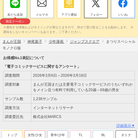
友だち追加
メルマガ
アプリ通知
フォロー
いいね
限定クーポン
※通知する情報およびタイミングが異なりますので、併せて受け取ることをお勧めします。 ※
通知をしないキャンペーンもあります。ご了承ください。
まんが王国
神尾葉子
少年漫画
ジャンプスクエア
まつりスペシャル
モノクロ版
お得感No.1表記について
「電子コミックサービスに関するアンケート」
調査期間
2026年3月6日～2026年3月18日
調査対象
まんが王国または主要電子コミックサービスのうちいずれか
をメイン且つ有料で利用している20歳～69歳の男女
サンプル数
1,236サンプル
調査方法
インターネットリサーチ
調査委託先
株式会社MARCS
詳細表示▼
トップ
女性/少女
青年/少年
TL
BL
オトナ