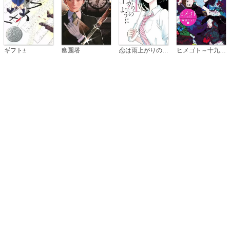
恋は雨上がりのように
ギフト±
幽麗塔
ヒメゴト～十九歳の制服～