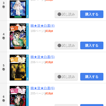
3
巻
試し読み
購入する
幽★遊★白書(4)
189ページ
|
418pt
4
巻
試し読み
購入する
幽★遊★白書(5)
206ページ
|
418pt
5
巻
試し読み
購入する
幽★遊★白書(6)
205ページ
|
418pt
6
巻