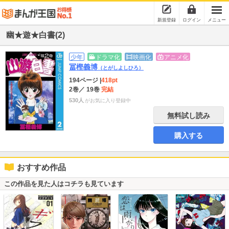
新規登録
ログイン
メニュー
幽★遊★白書(2)
少年
ドラマ化
映画化
アニメ化
冨樫義博
（とがしよしひろ）
194ページ
|
418pt
2巻
／ 19巻
完結
530人
がお気に入り登録中
無料試し読み
購入する
おすすめ作品
この作品を見た人はコチラも見ています