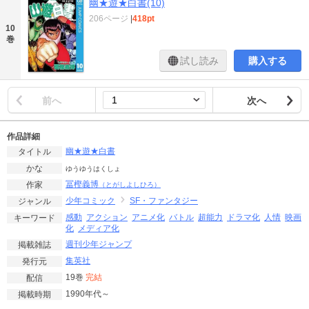
幽★遊★白書(10)
206ページ
|
418pt
10
巻
試し読み
購入する
前へ
次へ
作品詳細
幽★遊★白書
タイトル
かな
ゆうゆうはくしょ
冨樫義博
作家
（とがしよしひろ）
少年コミック
SF・ファンタジー
ジャンル
感動
アクション
アニメ化
バトル
超能力
ドラマ化
人情
映画
キーワード
化
メディア化
週刊少年ジャンプ
掲載雑誌
集英社
発行元
19巻
完結
配信
1990年代～
掲載時期