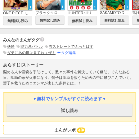
ブラッククローバー
SAKAMOTO DAYS
逃
ONE PIECE モノクロ版
HUNTER×HUNTER モノクロ版
無料試し読み
無料試し読み
無料試し読み
無料試し読み
みんなのまんがタグ
妖怪
能力系バトル
右ストレートでぶっとばす
ダテにあの世は見てねぇぜ！
タグ編集
あらすじ|ストーリー
悩める人や霊魂を手助けして、数々の事件を解決していく幽助。そんなある
日、幽助の家が火事になり、螢子は幽助を救うため火の中に飛びこんでいく。
螢子を救うためコエンマが出した条件とは…！
▼無料でサンプルがすぐに読めます▼
試し読み
まんがレポ
4件