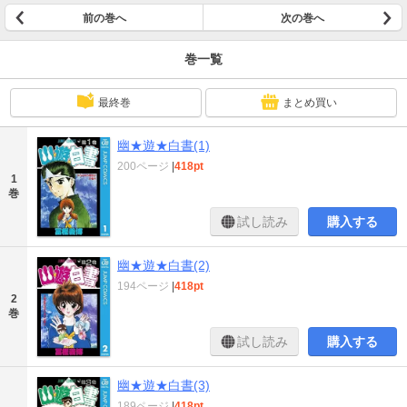
前の巻へ
次の巻へ
巻一覧
最終巻
まとめ買い
幽★遊★白書(1)
200ページ
|
418pt
1
巻
試し読み
購入する
幽★遊★白書(2)
194ページ
|
418pt
2
巻
試し読み
購入する
幽★遊★白書(3)
189ページ
|
418pt