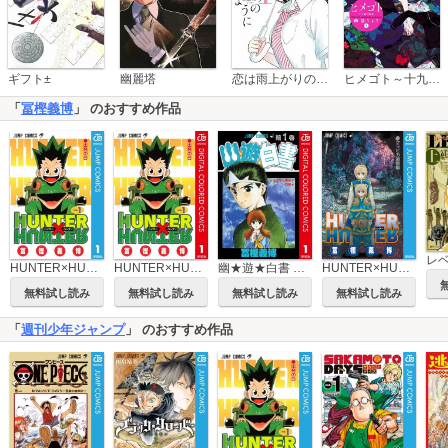
恋は雨上がりのように
ギフト±
幽麗塔
ヒメゴト～十九歳の制服～
「
冨樫義博
」 のおすすめ作品
レ
HUNTER×HUNTER クラピカ追憶編
HUNTER×HUNTER モノクロ版
HUNTER×HUNTER カラー版
幽★遊★白書 カラー版
無料試し読み
無料試し読み
無料試し読み
無料試し読み
「
週刊少年ジャンプ
」 のおすすめ作品