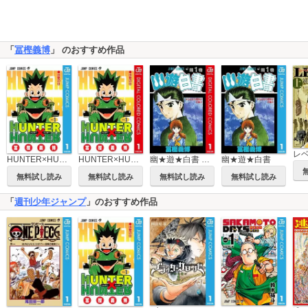
「
冨樫義博
」 のおすすめ作品
レ
HUNTER×HUNTER モノクロ版
HUNTER×HUNTER カラー版
幽★遊★白書 カラー版
幽★遊★白書
無料試し読み
無料試し読み
無料試し読み
無料試し読み
「
週刊少年ジャンプ
」のおすすめ作品