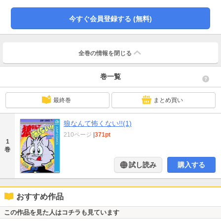
今すぐ会員登録する (無料)
全巻の情報を
閉じる
巻一覧
最終巻
まとめ買い
狼なんて怖くない!!(1)
210ページ
|
371pt
1
巻
試し読み
購入する
おすすめ作品
この作品を見た人はコチラも見ています