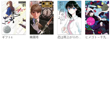
恋は雨上がりのように
ギフト±
幽麗塔
ヒメゴト～十九歳の制服～