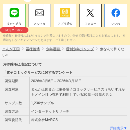
友だち追加
メルマガ
アプリ通知
フォロー
いいね
限定クーポン
※通知する情報およびタイミングが異なりますので、併せて受け取ることをお勧めします。 ※
通知をしないキャンペーンもあります。ご了承ください。
まんが王国
冨樫義博
少年漫画
週刊少年ジャンプ
狼なんて怖くな
い!!
お得感No.1表記について
「電子コミックサービスに関するアンケート」
調査期間
2026年3月6日～2026年3月18日
調査対象
まんが王国または主要電子コミックサービスのうちいずれか
をメイン且つ有料で利用している20歳～69歳の男女
サンプル数
1,236サンプル
調査方法
インターネットリサーチ
調査委託先
株式会社MARCS
詳細表示▼