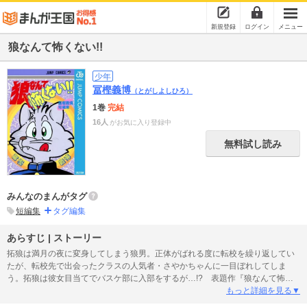
新規登録
ログイン
メニュー
狼なんて怖くない!!
少年
冨樫義博
（とがしよしひろ）
1巻
完結
16人
がお気に入り登録中
無料試し読み
みんなのまんがタグ
短編集
タグ編集
あらすじ | ストーリー
拓狼は満月の夜に変身してしまう狼男。正体がばれる度に転校を繰り返してい
たが、転校先で出会ったクラスの人気者・さやかちゃんに一目ぼれしてしま
う。拓狼は彼女目当てでバスケ部に入部をするが…!? 表題作『狼なんて怖く
ない!!』ほか、デビュー作『とんだバースディプレゼント』等、珠玉の短編全6
もっと詳細を見る▼
作を収録！