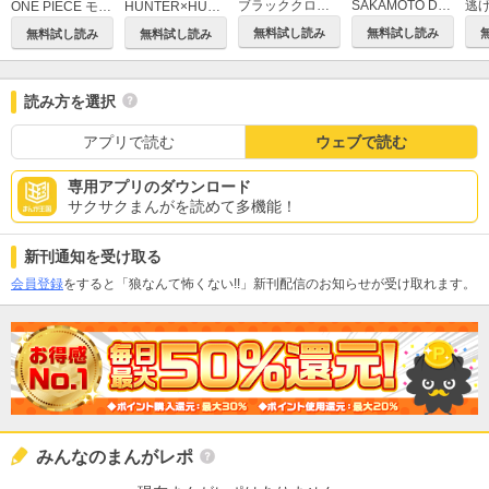
ブラッククローバー
SAKAMOTO DAYS
逃
ONE PIECE モノクロ版
HUNTER×HUNTER モノクロ版
無料試し読み
無料試し読み
無料試し読み
無料試し読み
読み方を選択
アプリで読む
ウェブで読む
専用アプリのダウンロード
サクサクまんがを読めて多機能！
新刊通知を受け取る
会員登録
をすると「狼なんて怖くない!!」新刊配信のお知らせが受け取れます。
みんなのまんがレポ