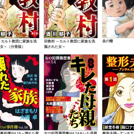
血の轍
～カルト教団に家族を洗
宗教村 ～カルト教団に家族を洗
女～（分冊版）
脳された女～
事件簿Vol.16～壊れた家
女の犯罪履歴書Vol.14キレた母親
整形夫婦─アンチエ