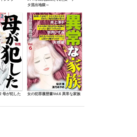
タ流出地獄～
.2 母が犯した
女の犯罪履歴書Vol.6 異常な家族