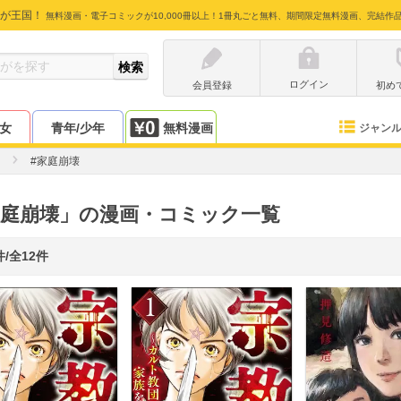
が王国！
無料漫画・電子コミックが10,000冊以上！1冊丸ごと無料、期間限定無料漫画、完結作
ログイン
会員登録
初め
少女
青年/少年
無料漫画
ジャン
#家庭崩壊
家庭崩壊」の漫画・コミック一覧
件/全12件