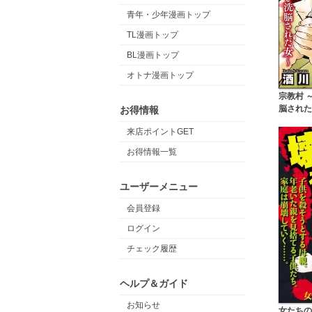
青年・少年漫画トップ
TL漫画トップ
BL漫画トップ
オトナ漫画トップ
宗教村 
脳された
お得情報
来店ポイントGET
お得情報一覧
ユーザーメニュー
会員登録
ログイン
チェック履歴
ヘルプ＆ガイド
お知らせ
女たちの