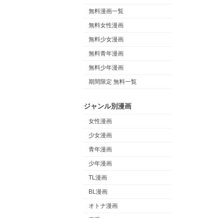
無料漫画一覧
無料女性漫画
無料少女漫画
無料青年漫画
無料少年漫画
期間限定 無料一覧
ジャンル別漫画
女性漫画
少女漫画
青年漫画
少年漫画
TL漫画
BL漫画
オトナ漫画