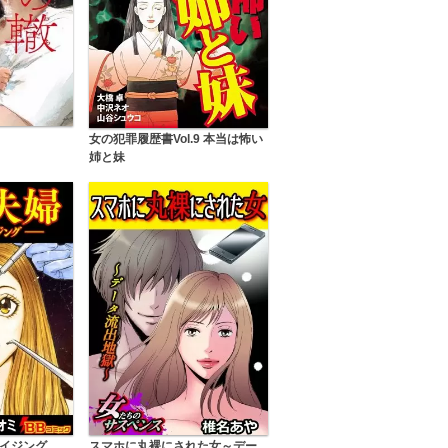
女の犯罪履歴書Vol.9 本当は怖い
姉と妹
スマホに丸裸にされた女～デー
イジング