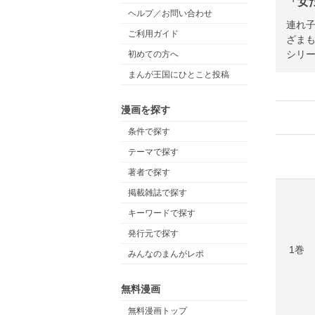
「女た
ヘルプ／お問い合わせ
連れ
ご利用ガイド
ざま
シリー
初めての方へ
まんが王国にひとこと投稿
漫画を探す
条件で探す
テーマで探す
著者で探す
掲載雑誌で探す
キーワードで探す
発行元で探す
1巻
みんなのまんがレポ
無料漫画
無料漫画トップ