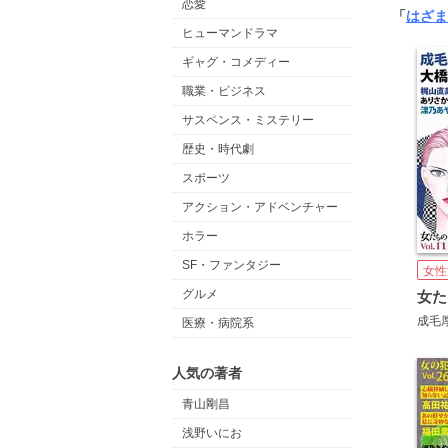
恋愛
「
はざま
ヒューマンドラマ
ギャグ・コメディー
職業・ビジネス
サスペンス・ミステリー
歴史・時代劇
スポーツ
アクション・アドベンチャー
ホラー
SF・ファンタジー
女性
グルメ
成毛
医療・病院系
人気の著者
青山剛昌
浅野いにお