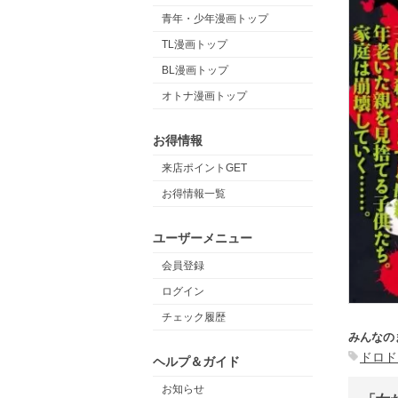
青年・少年漫画トップ
TL漫画トップ
BL漫画トップ
オトナ漫画トップ
お得情報
来店ポイントGET
お得情報一覧
ユーザーメニュー
会員登録
ログイン
チェック履歴
みんなの
ドロド
ヘルプ＆ガイド
お知らせ