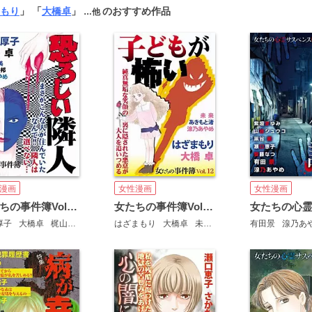
もり
」 「
大橋卓
」
のおすすめ作品
…他
漫画
女性漫画
女性漫画
女たちの事件簿Vol.11 恐ろしい隣人
女たちの事件簿Vol.12 子どもが怖い
厚子
大橋卓
梶山直美
ありさか邦
はざまもり
湶乃あやめ
大橋卓
未来
あきもと渚
有田景
湶乃あやめ
湶乃あ