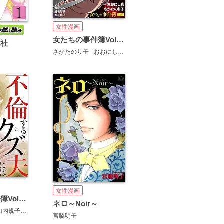
女性漫画
女たちの事件簿Vol.63～嫌いな嫁vs邪魔な姑～
偵社
さかたのり子
おおにし真
成毛厚子
安藤なつ
香月れい
女性漫画
女たちの事件簿Vol.61～不倫するクズ夫には罰を～
ネロ～Noir～
山内規子
安藤なつ
まきのむら
宮脇明子