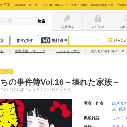
が王国！
無料漫画・電子コミックが10,000冊以上！1冊丸ごと無料、期間限定無料漫画、完結作
ログイン
会員登録
初め
少女
青年/少年
無料漫画
ジャン
もり
女性漫画・コミック
ミステリーサラ
女たちの事件簿Vol.1
コミック
ちの事件簿Vol.16～壊れた家族～
ちのじけんぼじゅうろくこわれたかぞく
著者・作者
はざま
来
保沢
掲載雑誌
ミステ
発行元
青泉社