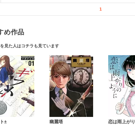
1
すめ作品
を見た人はコチラも見ています
ト±
幽麗塔