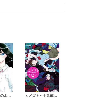
恋は雨上がりのように
ヒメゴト～十九歳の制服～