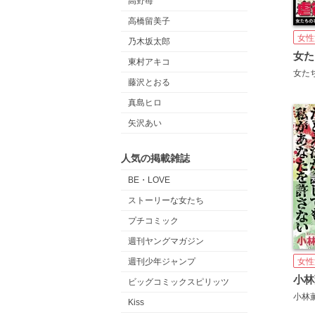
高野苺
高橋留美子
女性
乃木坂太郎
東村アキコ
女た
藤沢とおる
真島ヒロ
矢沢あい
人気の掲載雑誌
BE・LOVE
ストーリーな女たち
プチコミック
週刊ヤングマガジン
女性
週刊少年ジャンプ
ビッグコミックスピリッツ
小林
Kiss