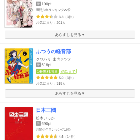
190pt
巻
週間少年ランキング
22位
3.3
（3件）
お気に入り：201人
あらすじを見る▼
ふつうの軽音部
クワハリ
出内テツオ
618pt
巻
1冊無料増量
8/31まで
5.0
（3件）
お気に入り：318人
あらすじを見る▼
日本三國
松木いっか
690pt
巻
月間少年ランキング
16位
4.6
（14件）