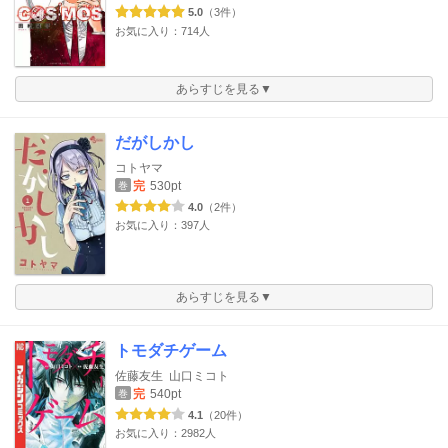
5.0
（3件）
お気に入り：714人
あらすじを見る▼
だがしかし
コトヤマ
完
530pt
巻
4.0
（2件）
お気に入り：397人
あらすじを見る▼
トモダチゲーム
佐藤友生
山口ミコト
完
540pt
巻
4.1
（20件）
お気に入り：2982人