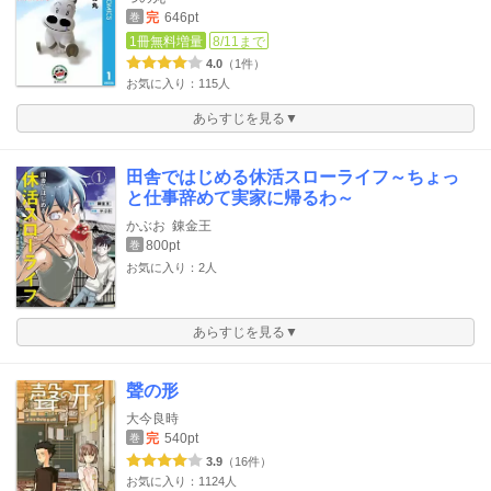
完
646pt
巻
1冊無料増量
8/11まで
4.0
（1件）
お気に入り：115人
あらすじを見る▼
田舎ではじめる休活スローライフ～ちょっ
と仕事辞めて実家に帰るわ～
かぶお
錬金王
800pt
巻
お気に入り：2人
あらすじを見る▼
聲の形
大今良時
完
540pt
巻
3.9
（16件）
お気に入り：1124人