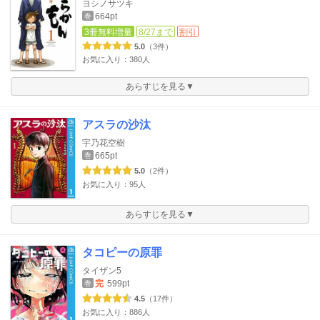
ヨシノサツキ
664pt
巻
3冊無料増量
8/27まで
割引
5.0
（3件）
お気に入り：380人
あらすじを見る▼
アスラの沙汰
宇乃花空樹
665pt
巻
5.0
（2件）
お気に入り：95人
あらすじを見る▼
タコピーの原罪
タイザン5
完
599pt
巻
4.5
（17件）
お気に入り：886人