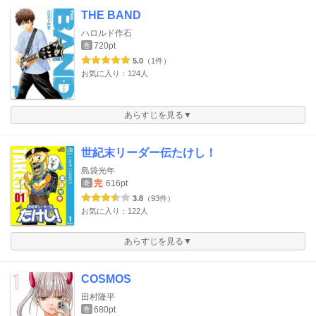
THE BAND
ハロルド作石
720pt
巻
5.0
（1件）
お気に入り：124人
あらすじを見る▼
世紀末リーダー伝たけし！
島袋光年
完
616pt
巻
3.8
（93件）
お気に入り：122人
あらすじを見る▼
COSMOS
田村隆平
680pt
巻