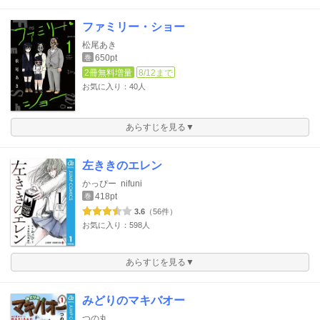
ファミリー・ショー
松尾あき
650pt
巻
2冊無料増量
8/12まで
お気に入り：40人
あらすじを見る▼
左ききのエレン
かっぴー
nifuni
418pt
巻
3.6
（56件）
お気に入り：598人
あらすじを見る▼
みどりのマキバオー
つの丸