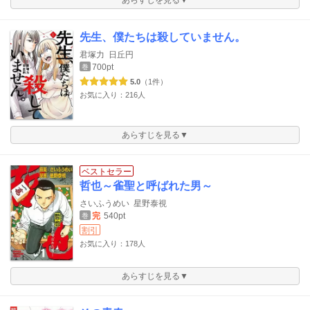
あらすじを見る▼
先生、僕たちは殺していません。
君塚力
日丘円
700pt
巻
5.0
（1件）
お気に入り：216人
あらすじを見る▼
ベストセラー
哲也～雀聖と呼ばれた男～
さいふうめい
星野泰視
完
540pt
巻
割引
お気に入り：178人
あらすじを見る▼