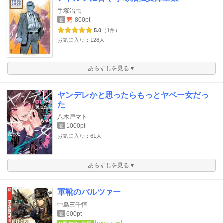
手塚治虫
完
800pt
巻
5.0
（1件）
お気に入り：128人
あらすじを見る▼
ヤンデレかと思ったらもっとヤベー女だっ
た
八木戸マト
1000pt
巻
お気に入り：61人
あらすじを見る▼
軍靴のバルツァー
中島三千恒
600pt
巻