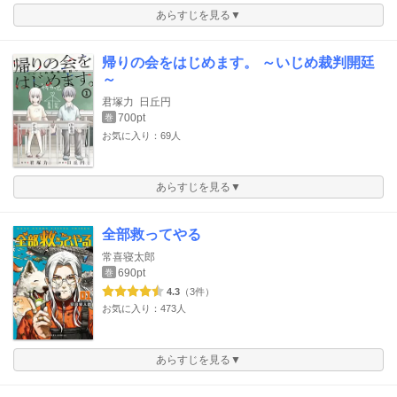
あらすじを見る▼
帰りの会をはじめます。 ～いじめ裁判開廷
～
君塚力
日丘円
700pt
巻
お気に入り：69人
あらすじを見る▼
全部救ってやる
常喜寝太郎
690pt
巻
4.3
（3件）
お気に入り：473人
あらすじを見る▼