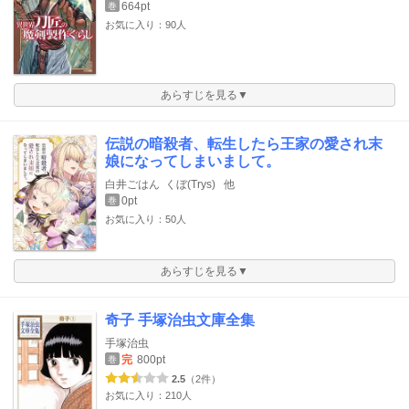
664pt
巻
お気に入り：90人
あらすじを見る▼
伝説の暗殺者、転生したら王家の愛され末
娘になってしまいまして。
白井ごはん
くぼ(Trys)
他
0pt
巻
お気に入り：50人
あらすじを見る▼
奇子 手塚治虫文庫全集
手塚治虫
完
800pt
巻
2.5
（2件）
お気に入り：210人