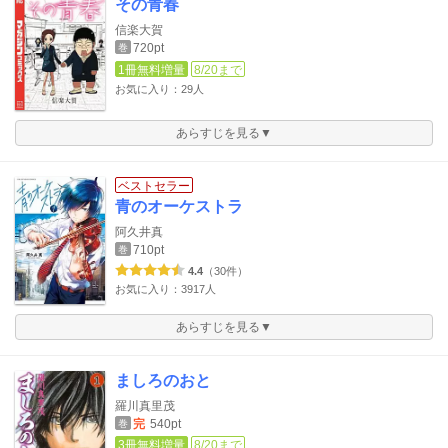
その青春
信楽大賀
720pt
巻
1冊無料増量
8/20まで
お気に入り：29人
あらすじを見る▼
ベストセラー
青のオーケストラ
阿久井真
710pt
巻
4.4
（30件）
お気に入り：3917人
あらすじを見る▼
ましろのおと
羅川真里茂
完
540pt
巻
3冊無料増量
8/20まで