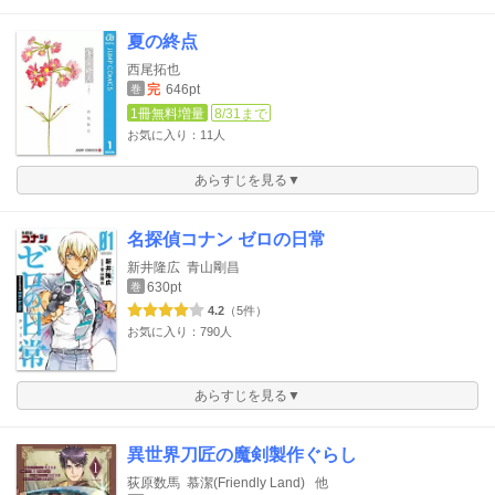
夏の終点
西尾拓也
完
646pt
巻
1冊無料増量
8/31まで
お気に入り：11人
あらすじを見る▼
名探偵コナン ゼロの日常
新井隆広
青山剛昌
630pt
巻
4.2
（5件）
お気に入り：790人
あらすじを見る▼
異世界刀匠の魔剣製作ぐらし
荻原数馬
慕潔(Friendly Land)
他