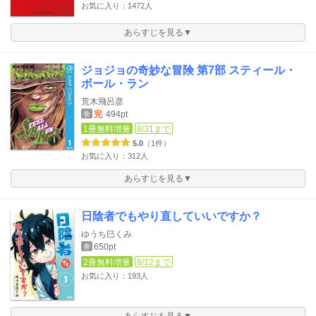
お気に入り：1472人
あらすじを見る▼
ジョジョの奇妙な冒険 第7部 スティール・
ボール・ラン
荒木飛呂彦
完
494pt
巻
1冊無料増量
8/31まで
5.0
（1件）
お気に入り：312人
あらすじを見る▼
日陰者でもやり直していいですか？
ゆうち巳くみ
650pt
巻
2冊無料増量
8/12まで
お気に入り：193人