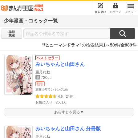
新規登録
ログイン
メニュー
少年漫画・コミック一覧
詳細
検索
"/ヒューマンドラマ"
の検索結果
1～50件/全889件
ベストセラー
みいちゃんと山田さん
亜月ねね
720pt
巻
割引
週間少年ランキング
1位
4.5
（24件）
お気に入り：2501人
あらすじを見る▼
みいちゃんと山田さん 分冊版
亜月ねね