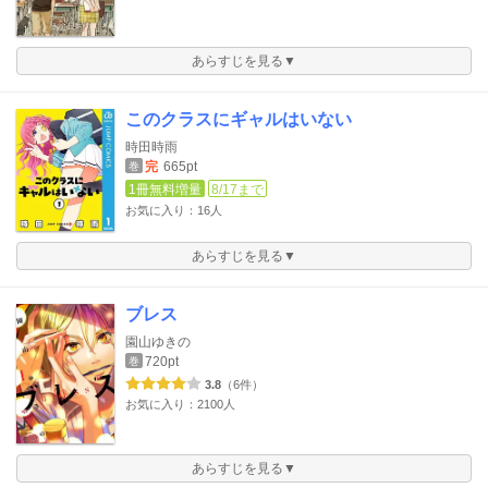
あらすじを見る▼
このクラスにギャルはいない
時田時雨
完
665pt
巻
1冊無料増量
8/17まで
お気に入り：16人
あらすじを見る▼
ブレス
園山ゆきの
720pt
巻
3.8
（6件）
お気に入り：2100人
あらすじを見る▼