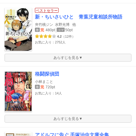
ベストセラー
新・ちいさいひと 青葉児童相談所物語
夾竹桃ジン
水野光博
他
完
480pt
50pt
巻
コマ
4.2
（12件）
お気に入り：2752人
あらすじを見る▼
格闘探偵団
小林まこと
完
720pt
巻
お気に入り：14人
あらすじを見る▼
アドルフに告ぐ 手塚治虫文庫全集