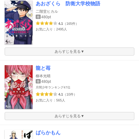
あおざくら 防衛大学校物語
二階堂ヒカル
480pt
巻
4.1
（165件）
お気に入り：2495人
あらすじを見る▼
龍と苺
柳本光晴
480pt
巻
月間少年ランキング
47位
4.1
（10件）
お気に入り：565人
あらすじを見る▼
ばらかもん