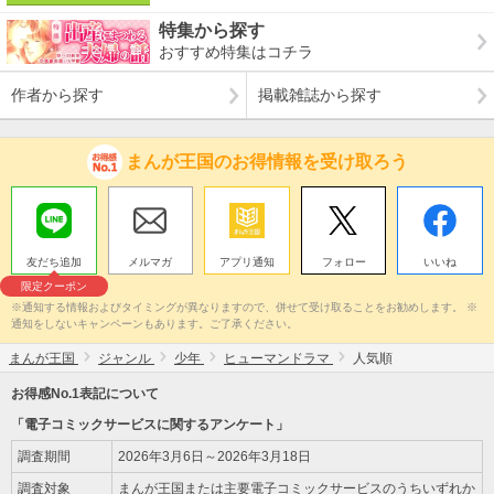
特集から探す
おすすめ特集はコチラ
作者から探す
掲載雑誌から探す
まんが王国のお得情報を受け取ろう
友だち追加
メルマガ
アプリ通知
フォロー
いいね
限定クーポン
※通知する情報およびタイミングが異なりますので、併せて受け取ることをお勧めします。 ※
通知をしないキャンペーンもあります。ご了承ください。
まんが王国
ジャンル
少年
ヒューマンドラマ
人気順
お得感No.1表記について
「電子コミックサービスに関するアンケート」
調査期間
2026年3月6日～2026年3月18日
調査対象
まんが王国または主要電子コミックサービスのうちいずれか