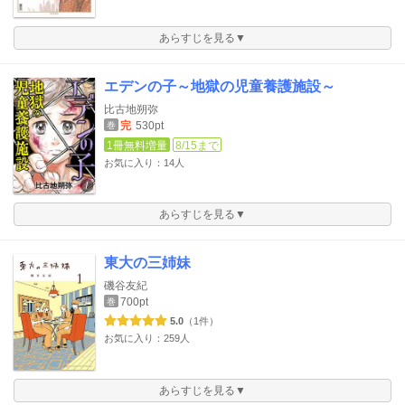
あらすじを見る▼
エデンの子～地獄の児童養護施設～
比古地朔弥
完
530pt
巻
1冊無料増量
8/15まで
お気に入り：14人
あらすじを見る▼
東大の三姉妹
磯谷友紀
700pt
巻
5.0
（1件）
お気に入り：259人
あらすじを見る▼