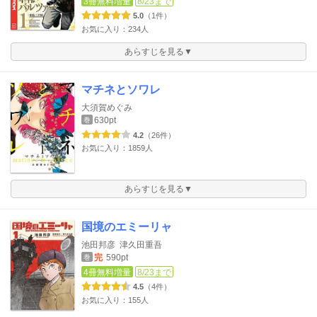
3冊無料増量
8/23まで
5.0
（1件）
お気に入り：234人
あらすじを見る▼
マチネとソワレ
大須賀めぐみ
630pt
巻
4.2
（26件）
お気に入り：1859人
あらすじを見る▼
国境のエミーリャ
池田邦彦
津久田重吾
完
590pt
巻
4冊無料増量
8/23まで
4.5
（4件）
お気に入り：155人