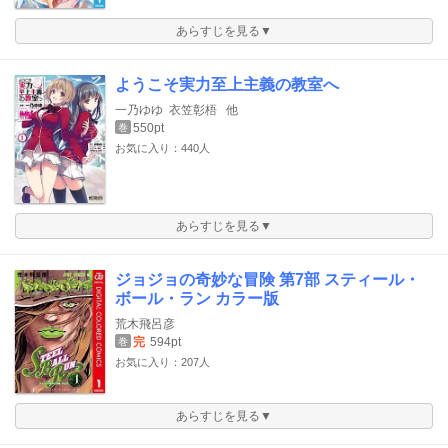
あらすじを見る▼
ようこそ実力至上主義の教室へ
一乃ゆゆ
衣笠彰梧
他
550pt
巻
お気に入り：440人
あらすじを見る▼
ジョジョの奇妙な冒険 第7部 スティール・
ボール・ラン カラー版
荒木飛呂彦
完
594pt
巻
お気に入り：207人
あらすじを見る▼