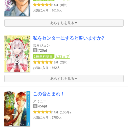
4.4
（8件）
お気に入り：1016人
あらすじを見る▼
私をセンターにすると誓いますか?
若月ジュン
720pt
巻
1冊無料増量
8/23まで
5.0
（2件）
お気に入り：662人
あらすじを見る▼
この音とまれ！
アミュー
456pt
巻
4.6
（153件）
お気に入り：2780人