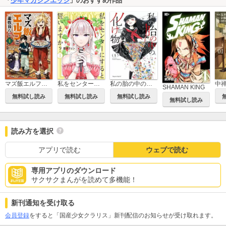
「
少年マガジンエッジ
」のおすすめ作品
マズ飯エルフと遊牧暮らし
私をセンターにすると誓いますか?
私の胎の中の化け物
SHAMAN KING
無料試し読み
無料試し読み
無料試し読み
無料試し読み
読み方を選択
アプリで読む
ウェブで読む
専用アプリのダウンロード
サクサクまんがを読めて多機能！
新刊通知を受け取る
会員登録
をすると「国産少女クラリス」新刊配信のお知らせが受け取れます。