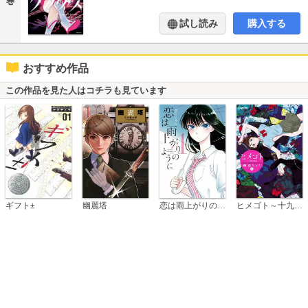
巻
試し読み
購入する
おすすめ作品
この作品を見た人はコチラも見ています
恋は雨上がりのように
ギフト±
幽麗塔
ヒメゴト～十九歳の制服～