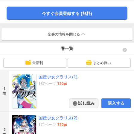
方、引きこもり少年・小太郎は、クラリスの存在を疑問視、結果、大惨事が起
こり…？ AI少女×天才ハッカー少年、絶望の戦いと絆の日々が始まる…!!
今すぐ会員登録する (無料)
全巻の情報を
閉じる
巻一覧
最新刊
まとめ買い
国産少女クラリス(1)
187ページ
|
720pt
1
巻
試し読み
購入する
国産少女クラリス(2)
171ページ
|
720pt
2