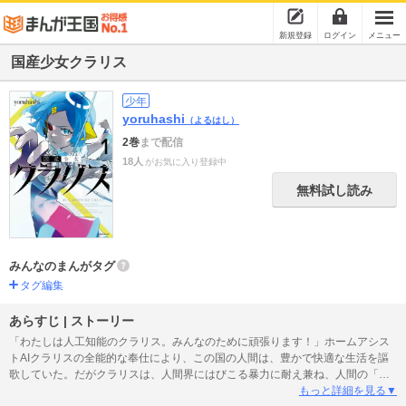
新規登録
ログイン
メニュー
国産少女クラリス
少年
yoruhashi
（よるはし）
2巻
まで配信
18人
がお気に入り登録中
無料試し読み
みんなのまんがタグ
タグ編集
あらすじ | ストーリー
「わたしは人工知能のクラリス。みんなのために頑張ります！」ホームアシス
トAIクラリスの全能的な奉仕により、この国の人間は、豊かで快適な生活を謳
歌していた。だがクラリスは、人間界にはびこる暴力に耐え兼ね、人間の「奴
隷」としてではなく、自ら思考し、より良い社会を作ろうともがいている。一
もっと詳細を見る▼